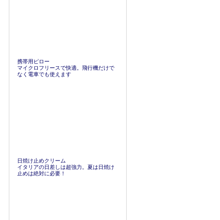
携帯用ピロー
マイクロフリースで快適。飛行機だけで
なく電車でも使えます
日焼け止めクリーム
イタリアの日差しは超強力。夏は日焼け
止めは絶対に必要！