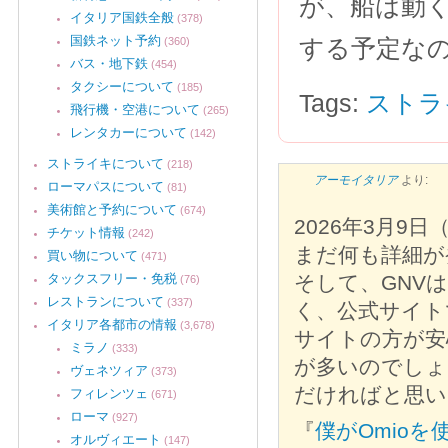
が、船は動く
イタリア国鉄全般
(378)
国鉄ネット予約
する予定な
(360)
バス・地下鉄
(454)
タクシーについて
(185)
Tags:
ストラ
飛行機・空港について
(265)
レンタカーについて
(142)
ストライキについて
(218)
アーモイタリア
より:
ローマパスについて
(81)
美術館と予約について
(674)
2026年3月
チケット情報
(242)
まだ何も詳細が
買い物について
(471)
タックスフリー・免税
そして、GNV
(76)
レストランについて
(337)
く、公式サイト
イタリア各都市の情報
(3,678)
サイトの方が安
ミラノ
(333)
が多いのでしょ
ヴェネツィア
(373)
だければと思い
フィレンツェ
(671)
ローマ
(927)
『
僕がOmio
オルヴィエート
(147)