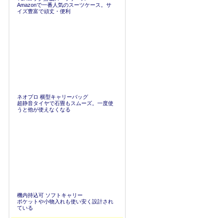
Amazonで一番人気のスーツケース。サ
イズ豊富で頑丈・便利
ネオプロ 横型キャリーバッグ
超静音タイヤで石畳もスムーズ。一度使
うと他が使えなくなる
機内持込可 ソフトキャリー
ポケットや小物入れも使い安く設計され
ている