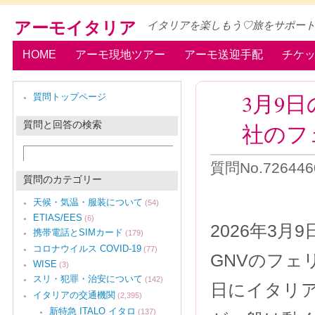
アーモイタリア
イタリアを楽しもう♡旅をサポー
HOME
アーモ現地ツアー
アーモ送迎手配
チケ
3月9
質問トップページ
質問と回答の検索
社のフ
質問No.72644
質問のカテゴリー
天候・気温・服装について
(54)
ETIAS/EES
(6)
2026年3
携帯電話とSIMカード
(179)
コロナウイルス COVID-19
(77)
GNVのフ
WISE
(3)
スリ・犯罪・治安について
(142)
日にイタリ
イタリアの交通機関
(2,395)
新特急 ITALO イタロ
(137)