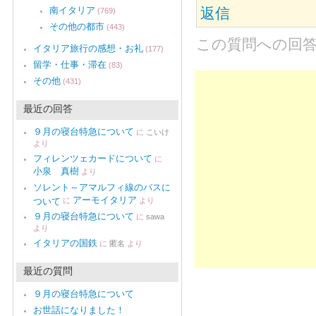
南イタリア
返信
(769)
その他の都市
(443)
この質問への回
イタリア旅行の感想・お礼
(177)
留学・仕事・滞在
(83)
その他
(431)
最近の回答
９月の寝台特急について
に
こいけ
より
フィレンツェカードについて
に
小泉 真樹
より
ソレント～アマルフィ線のバスに
アーモイタリア
ついて
に
より
９月の寝台特急について
に
sawa
より
イタリアの国鉄
に
匿名
より
最近の質問
９月の寝台特急について
お世話になりました！