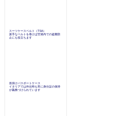
スーツケースベルト（TSA）
派手なベルトを巻けば空港内での盗難防
止にも役立ちます
首掛けパスポートケース
イタリアでは外出時も常に身分証の保持
が義務づけられています