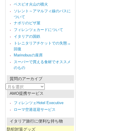
ベスピオ火山の噴火
ソレント～アマルフィ線のバスに
ついて
ナポリのピザ屋
フィレンツェカードについて
イタリアの国鉄
トレニタリアチケットでの失態→
回復
Marinobusの座席
スーパーで買える食材でオススメ
のもの
質問のアーカイブ
質
問
AMO提携サービス
の
ア
フィレンツェHotel Executive
ー
ローマ空港送迎サービス
カ
イ
ブ
イタリア旅行に便利な持ち物
防犯対策グッズ