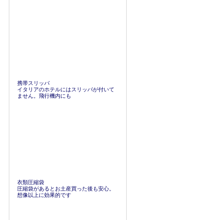
携帯スリッパ
イタリアのホテルにはスリッパが付いて
ません。飛行機内にも
衣類圧縮袋
圧縮袋があるとお土産買った後も安心。
想像以上に効果的です