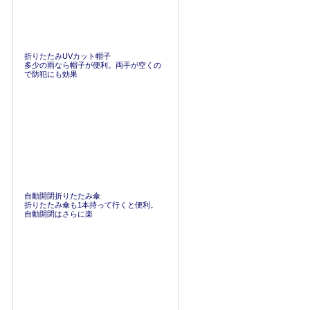
折りたたみUVカット帽子
多少の雨なら帽子が便利。両手が空くの
で防犯にも効果
自動開閉折りたたみ傘
折りたたみ傘も1本持って行くと便利。
自動開閉はさらに楽