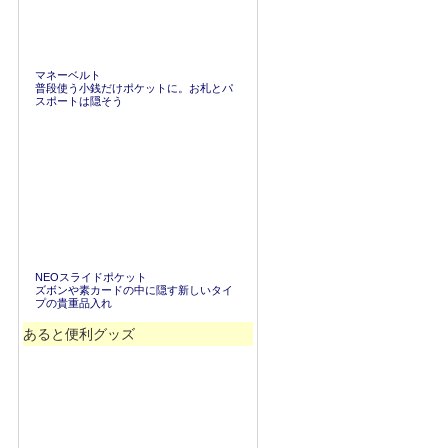
マネーベルト
普段使う小銭だけポケットに。お札とパ
スポートは隠そう
NEOスライドポケット
ズボンや素カードの中に隠す新しいタイ
プの貴重品入れ
あると便利グッズ