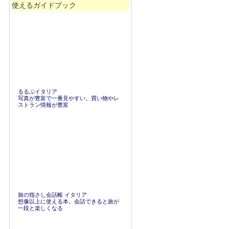
使えるガイドブック
るるぶイタリア
写真が豊富で一番見やすい。買い物やレ
ストラン情報が豊富
旅の指さし会話帳 イタリア
想像以上に使える本。会話できると旅が
一段と楽しくなる