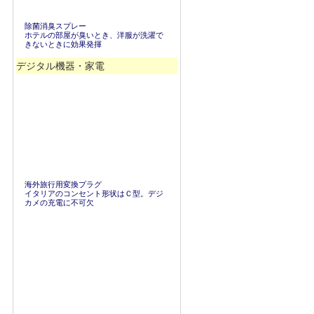
除菌消臭スプレー
ホテルの部屋が臭いとき、洋服が洗濯で
きないときに効果発揮
デジタル機器・家電
海外旅行用変換プラグ
イタリアのコンセント形状はＣ型。デジ
カメの充電に不可欠