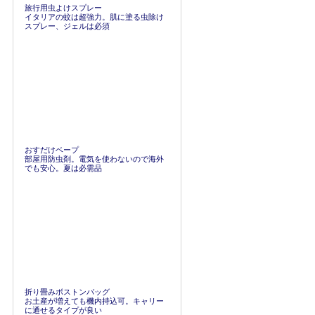
旅行用虫よけスプレー
イタリアの蚊は超強力。肌に塗る虫除け
スプレー、ジェルは必須
おすだけベープ
部屋用防虫剤。電気を使わないので海外
でも安心。夏は必需品
折り畳みボストンバッグ
お土産が増えても機内持込可。キャリー
に通せるタイプが良い