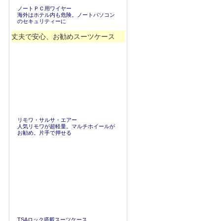
ノートＰＣ用ワイヤー
海外はホテル内も危険。ノートパソコン
のセキュリティーに
丈夫で安心、お勧めスーツケース
リモワ・サルサ・エアー
人気リモワが超軽量。マルチホイールが
お勧め。片手で押せる
TSAロック搭載スーツケース