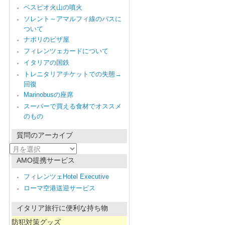
ベスピオ火山の噴火
ソレント～アマルフィ線のバスに
ついて
ナポリのピザ屋
フィレンツェカードについて
イタリアの国鉄
トレニタリアチケットでの失態→
回復
Marinobusの座席
スーパーで買える食材でオススメ
のもの
質問のアーカイブ
質
問
AMO提携サービス
の
ア
フィレンツェHotel Executive
ー
ローマ空港送迎サービス
カ
イ
ブ
イタリア旅行に便利な持ち物
防犯対策グッズ