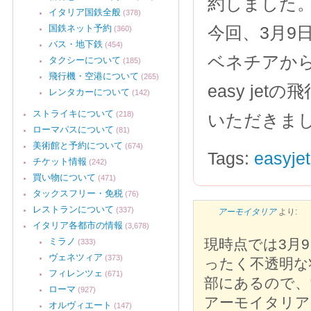
約しました
イタリア国鉄全般
(378)
国鉄ネット予約
今回、3月9
(360)
バス・地下鉄
(454)
ベネチアか
タクシーについて
(185)
飛行機・空港について
(265)
easy j
レンタカーについて
(142)
ストライキについて
(218)
いただきま
ローマパスについて
(81)
美術館と予約について
(674)
Tags:
easyjet
チケット情報
(242)
買い物について
(471)
タックスフリー・免税
(76)
レストランについて
(337)
アーモイタリア
より:
イタリア各都市の情報
(3,678)
ミラノ
現時点では3月
(333)
ヴェネツィア
(373)
ったく不透明な
フィレンツェ
(671)
部にあるので、
ローマ
(927)
アーモイタリア
オルヴィエート
(147)