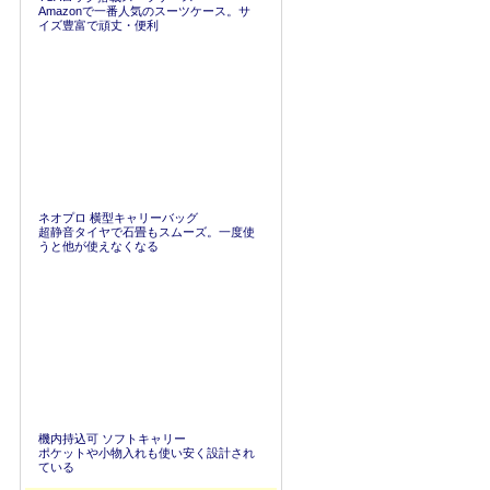
Amazonで一番人気のスーツケース。サ
イズ豊富で頑丈・便利
ネオプロ 横型キャリーバッグ
超静音タイヤで石畳もスムーズ。一度使
うと他が使えなくなる
機内持込可 ソフトキャリー
ポケットや小物入れも使い安く設計され
ている