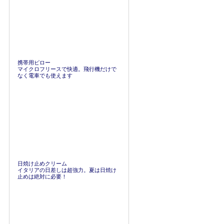
携帯用ピロー
マイクロフリースで快適。飛行機だけで
なく電車でも使えます
日焼け止めクリーム
イタリアの日差しは超強力。夏は日焼け
止めは絶対に必要！