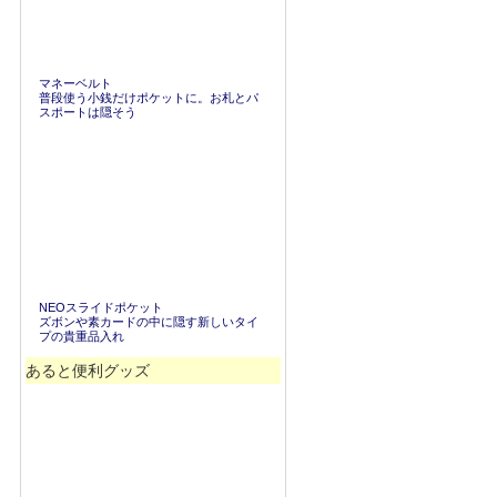
マネーベルト
普段使う小銭だけポケットに。お札とパ
スポートは隠そう
NEOスライドポケット
ズボンや素カードの中に隠す新しいタイ
プの貴重品入れ
あると便利グッズ