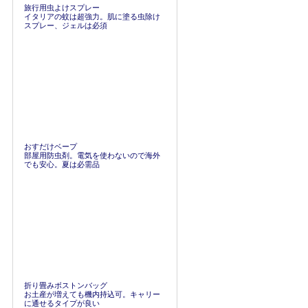
旅行用虫よけスプレー
イタリアの蚊は超強力。肌に塗る虫除け
スプレー、ジェルは必須
おすだけベープ
部屋用防虫剤。電気を使わないので海外
でも安心。夏は必需品
折り畳みボストンバッグ
お土産が増えても機内持込可。キャリー
に通せるタイプが良い