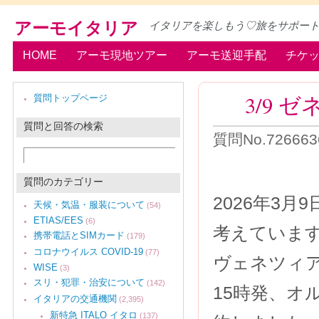
アーモイタリア
イタリアを楽しもう♡旅をサポー
HOME
アーモ現地ツアー
アーモ送迎手配
チケ
3/9
質問トップページ
質問と回答の検索
質問No.72666
質問のカテゴリー
2026年3
天候・気温・服装について
(54)
ETIAS/EES
(6)
考えていま
携帯電話とSIMカード
(179)
コロナウイルス COVID-19
(77)
ヴェネツィア・
WISE
(3)
スリ・犯罪・治安について
(142)
15時発、オル
イタリアの交通機関
(2,395)
新特急 ITALO イタロ
(137)