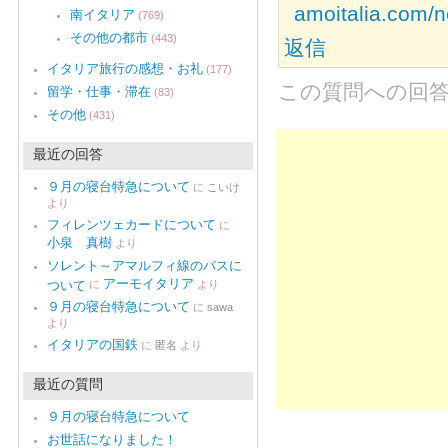
amoitalia.com/n
南イタリア
(769)
その他の都市
(443)
返信
イタリア旅行の感想・お礼
(177)
この質問への回
留学・仕事・滞在
(83)
その他
(431)
最近の回答
９月の寝台特急について
に
こいけ
より
フィレンツェカードについて
に
小泉 真樹
より
ソレント～アマルフィ線のバスに
アーモイタリア
ついて
に
より
９月の寝台特急について
に
sawa
より
イタリアの国鉄
に
匿名
より
最近の質問
９月の寝台特急について
お世話になりました！