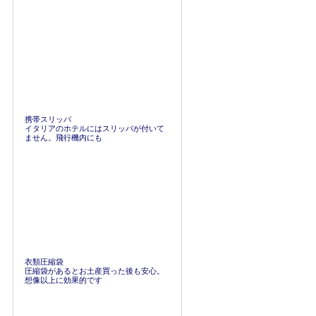
携帯スリッパ
イタリアのホテルにはスリッパが付いて
ません。飛行機内にも
衣類圧縮袋
圧縮袋があるとお土産買った後も安心。
想像以上に効果的です