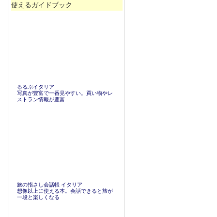
使えるガイドブック
るるぶイタリア
写真が豊富で一番見やすい。買い物やレ
ストラン情報が豊富
旅の指さし会話帳 イタリア
想像以上に使える本。会話できると旅が
一段と楽しくなる