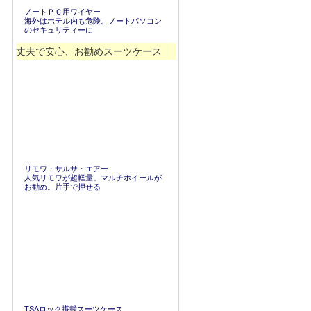
ノートＰＣ用ワイヤー
海外はホテル内も危険。ノートパソコン
のセキュリティーに
丈夫で安心、お勧めスーツケース
リモワ・サルサ・エアー
人気リモワが超軽量。マルチホイールが
お勧め。片手で押せる
TSAロック搭載スーツケース