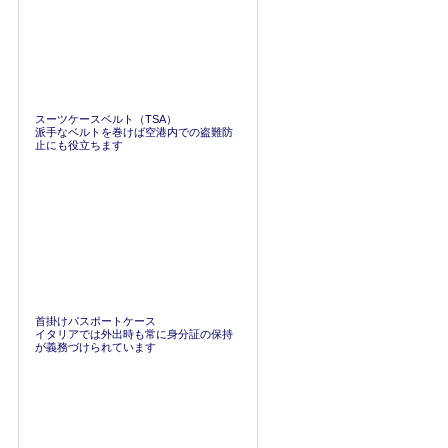
スーツケースベルト（TSA）
派手なベルトを巻けば空港内での盗難防
止にも役立ちます
首掛けパスポートケース
イタリアでは外出時も常に身分証の保持
が義務づけられています