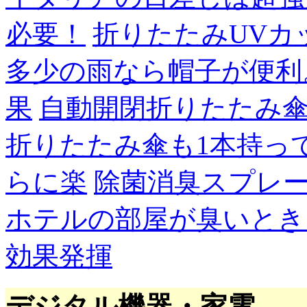
必要！
折りたたみUVカ
多少の雨なら帽子が便利
果
自動開閉折りたたみ
折りたたみ傘も1本持っ
らに楽
除菌消臭スプレ
ホテルの部屋が臭いとき
効果発揮
デジタル機器・家電