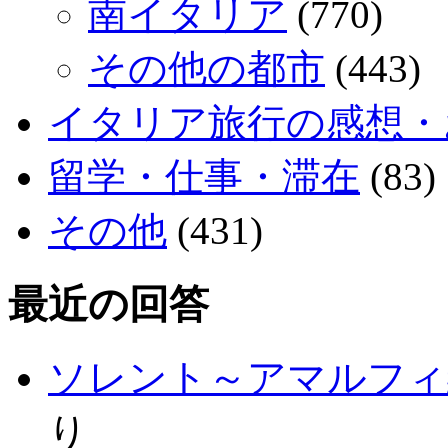
南イタリア
(770)
その他の都市
(443)
イタリア旅行の感想・
留学・仕事・滞在
(83)
その他
(431)
最近の回答
ソレント～アマルフィ
り