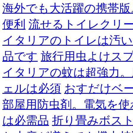
海外でも大活躍の携帯版
便利
流せるトイレクリ
イタリアのトイレは汚い
品です
旅行用虫よけス
イタリアの蚊は超強力。
ェルは必須
おすだけベ
部屋用防虫剤。電気を使
は必需品
折り畳みボス