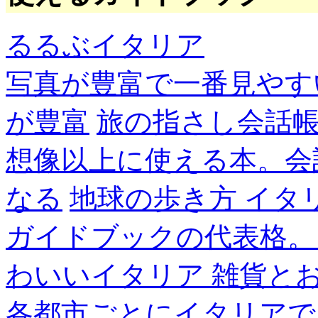
るるぶイタリア
写真が豊富で一番見やす
が豊富
旅の指さし会話帳
想像以上に使える本。会
なる
地球の歩き方 イタ
ガイドブックの代表格。
わいいイタリア 雑貨と
各都市ごとにイタリアで