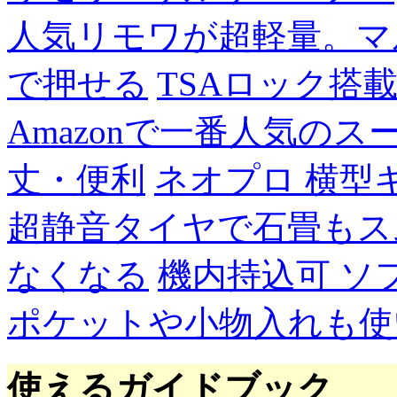
人気リモワが超軽量。マ
で押せる
TSAロック搭
Amazonで一番人気の
丈・便利
ネオプロ 横型
超静音タイヤで石畳もス
なくなる
機内持込可 ソ
ポケットや小物入れも使
使えるガイドブック