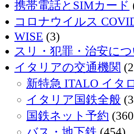
携帯電話とSIMカード
コロナウイルス COVID
WISE
(3)
スリ・犯罪・治安につ
イタリアの交通機関
(2
新特急 ITALO イタ
イタリア国鉄全般
(3
国鉄ネット予約
(360
バス・地下鉄
(454)