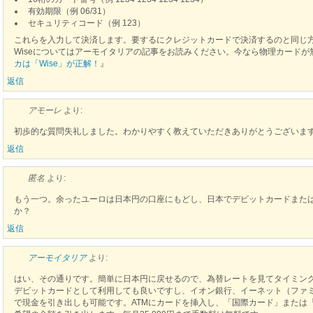
有効期限（例 06/31）
セキュリティコード（例 123）
これらを入力して決済します。要するにクレジットカードで決済するのと同じ
Wiseについてはアーモイタリアの記事をお読みください。今なら物理カード
カは「Wise」が正解！
』
返信
アモーレ
より:
初歩的な質問失礼しました。わかりやすく教えていただきありがとうございま
返信
匿名
より:
もう一つ。余ったユーロは日本円の口座にもどし、日本でデビットカードまた
か？
返信
アーモイタリア
より:
はい、その通りです。簡単に日本円に戻せるので、為替レートを見てタイミン
デビットカードとして利用しても良いですし、イオン銀行、イーネット（ファミ
で現金を引き出しも可能です。ATMにカードを挿入し、「国際カード」または