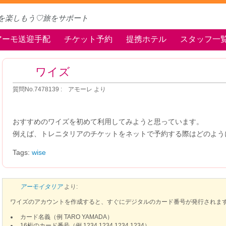
を楽しもう♡旅をサポート
アーモ送迎手配
チケット予約
提携ホテル
スタッフ一
ワイズ
質問No.7478139 : アモーレ より
おすすめのワイズを初めて利用してみようと思っています。
例えば、トレニタリアのチケットをネットで予約する際はどのよう
Tags:
wise
アーモイタリア
より:
ワイズのアカウントを作成すると、すぐにデジタルのカード番号が発行されま
カード名義（例 TARO YAMADA）
16桁のカード番号（例 1234 1234 1234 1234）