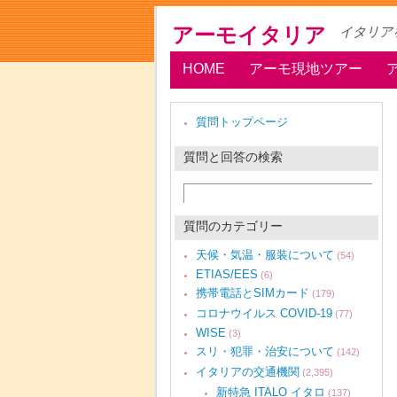
アーモイタリア
イタリア
HOME
アーモ現地ツアー
質問トップページ
質問と回答の検索
質問のカテゴリー
天候・気温・服装について
(54)
ETIAS/EES
(6)
携帯電話とSIMカード
(179)
コロナウイルス COVID-19
(77)
WISE
(3)
スリ・犯罪・治安について
(142)
イタリアの交通機関
(2,395)
新特急 ITALO イタロ
(137)