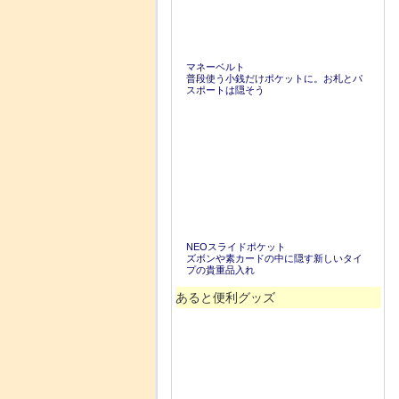
マネーベルト
普段使う小銭だけポケットに。お札とパ
スポートは隠そう
NEOスライドポケット
ズボンや素カードの中に隠す新しいタイ
プの貴重品入れ
あると便利グッズ