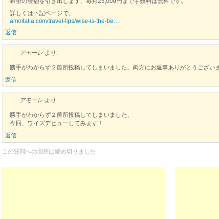
希望の金額を引き出します。毎月25,000円まで手数料は無料です。
詳しくは下記ページで。
amoitalia.com/travel-tips/wise-is-the-be…
返信
アモーレ
より:
勝手がわからず２箇所投稿してしまいました。両方にお返事ありがとうござい
返信
アモーレ
より:
勝手がわからず２箇所投稿してしまいました。
今回、ワイズデビューしてみます！
返信
この質問への回答は締め切りました