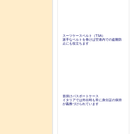
スーツケースベルト（TSA）
派手なベルトを巻けば空港内での盗難防
止にも役立ちます
首掛けパスポートケース
イタリアでは外出時も常に身分証の保持
が義務づけられています