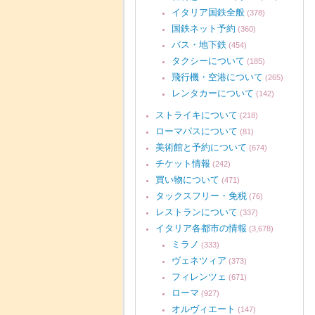
イタリア国鉄全般
(378)
国鉄ネット予約
(360)
バス・地下鉄
(454)
タクシーについて
(185)
飛行機・空港について
(265)
レンタカーについて
(142)
ストライキについて
(218)
ローマパスについて
(81)
美術館と予約について
(674)
チケット情報
(242)
買い物について
(471)
タックスフリー・免税
(76)
レストランについて
(337)
イタリア各都市の情報
(3,678)
ミラノ
(333)
ヴェネツィア
(373)
フィレンツェ
(671)
ローマ
(927)
オルヴィエート
(147)