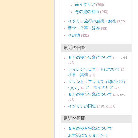
南イタリア
(769)
その他の都市
(443)
イタリア旅行の感想・お礼
(177)
留学・仕事・滞在
(83)
その他
(431)
最近の回答
９月の寝台特急について
に
こいけ
より
フィレンツェカードについて
に
小泉 真樹
より
ソレント～アマルフィ線のバスに
アーモイタリア
ついて
に
より
９月の寝台特急について
に
sawa
より
イタリアの国鉄
に
匿名
より
最近の質問
９月の寝台特急について
お世話になりました！