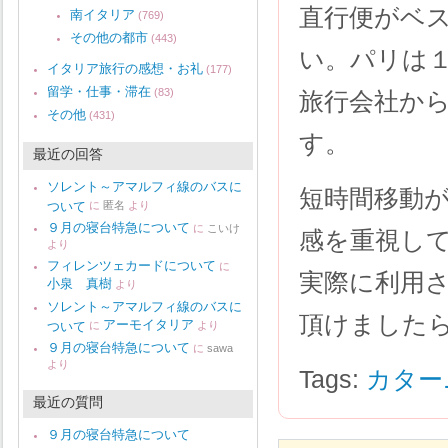
直行便がベ
南イタリア
(769)
その他の都市
(443)
い。パリは
イタリア旅行の感想・お礼
(177)
留学・仕事・滞在
(83)
旅行会社か
その他
(431)
す。
最近の回答
ソレント～アマルフィ線のバスに
短時間移動
ついて
に
匿名
より
９月の寝台特急について
に
こいけ
感を重視し
より
フィレンツェカードについて
に
実際に利用
小泉 真樹
より
ソレント～アマルフィ線のバスに
頂けました
アーモイタリア
ついて
に
より
９月の寝台特急について
に
sawa
より
Tags:
カター
最近の質問
９月の寝台特急について