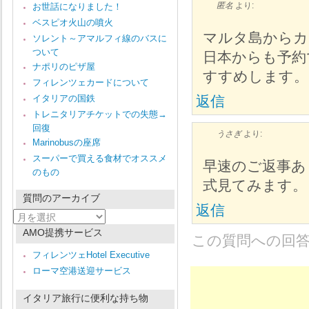
匿名
より:
お世話になりました！
ベスピオ火山の噴火
マルタ島からカ
ソレント～アマルフィ線のバスに
ついて
日本からも予約
ナポリのピザ屋
すすめします。
フィレンツェカードについて
イタリアの国鉄
返信
トレニタリアチケットでの失態→
回復
うさぎ
より:
Marinobusの座席
スーパーで買える食材でオススメ
早速のご返事あ
のもの
式見てみます。
質問のアーカイブ
返信
質
問
AMO提携サービス
の
この質問への回
ア
フィレンツェHotel Executive
ー
ローマ空港送迎サービス
カ
イ
ブ
イタリア旅行に便利な持ち物