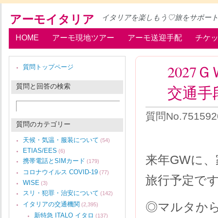
アーモイタリア
イタリアを楽しもう♡旅をサポー
HOME
アーモ現地ツアー
アーモ送迎手配
チケ
202
質問トップページ
質問と回答の検索
交通手
質問No.75159
質問のカテゴリー
天候・気温・服装について
(54)
ETIAS/EES
(6)
来年GWに
携帯電話とSIMカード
(179)
コロナウイルス COVID-19
(77)
旅行予定で
WISE
(3)
スリ・犯罪・治安について
(142)
◎マルタか
イタリアの交通機関
(2,395)
新特急 ITALO イタロ
(137)