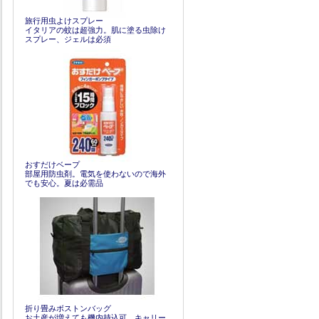
旅行用虫よけスプレー
イタリアの蚊は超強力。肌に塗る虫除け
スプレー、ジェルは必須
おすだけベープ
部屋用防虫剤。電気を使わないので海外
でも安心。夏は必需品
折り畳みボストンバッグ
お土産が増えても機内持込可。キャリー