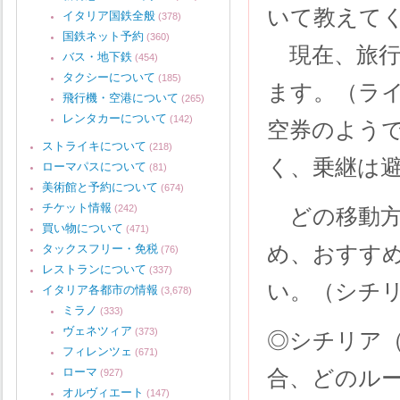
いて教えて
イタリア国鉄全般
(378)
国鉄ネット予約
(360)
現在、旅行
バス・地下鉄
(454)
タクシーについて
(185)
ます。（ラ
飛行機・空港について
(265)
レンタカーについて
(142)
空券のよう
ストライキについて
(218)
く、乗継は
ローマパスについて
(81)
美術館と予約について
(674)
チケット情報
(242)
どの移動方
買い物について
(471)
め、おすす
タックスフリー・免税
(76)
レストランについて
(337)
い。（シチ
イタリア各都市の情報
(3,678)
ミラノ
(333)
ヴェネツィア
(373)
◎シチリア
フィレンツェ
(671)
ローマ
合、どのル
(927)
オルヴィエート
(147)