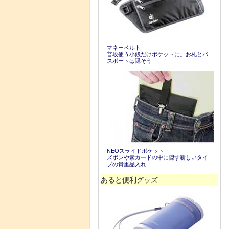
マネーベルト
普段使う小銭だけポケットに。お札とパ
スポートは隠そう
NEOスライドポケット
ズボンや素カードの中に隠す新しいタイ
プの貴重品入れ
あると便利グッズ