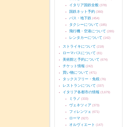
イタリア国鉄全般
(378)
国鉄ネット予約
(360)
バス・地下鉄
(454)
タクシーについて
(185)
飛行機・空港について
(265)
レンタカーについて
(142)
ストライキについて
(218)
ローマパスについて
(81)
美術館と予約について
(674)
チケット情報
(242)
買い物について
(471)
タックスフリー・免税
(76)
レストランについて
(337)
イタリア各都市の情報
(3,679)
ミラノ
(333)
ヴェネツィア
(373)
フィレンツェ
(671)
ローマ
(927)
オルヴィエート
(147)