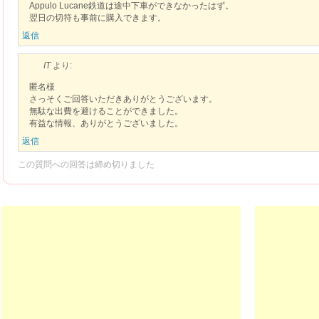
Appulo Lucane鉄道は途中下車ができなかったはず。
翌日の切符も事前に購入できます。
返信
IT
より:
匿名様
さっそくご回答いただきありがとうございます。
無駄な出費を避けることができました。
有益な情報、ありがとうございました。
返信
この質問への回答は締め切りました