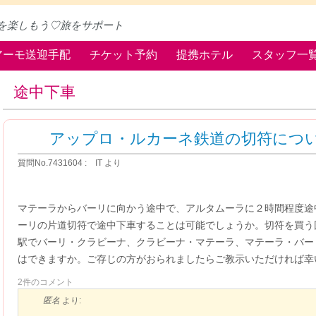
を楽しもう♡旅をサポート
アーモ送迎手配
チケット予約
提携ホテル
スタッフ一
途中下車
アップロ・ルカーネ鉄道の切符につ
質問No.7431604 : IT より
マテーラからバーリに向かう途中で、アルタムーラに２時間程度途
ーリの片道切符で途中下車することは可能でしょうか。切符を買う
駅でバーリ・クラビーナ、クラビーナ・マテーラ、マテーラ・バー
はできますか。ご存じの方がおられましたらご教示いただければ幸
2件のコメント
匿名
より: