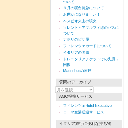
ついて
９月の寝台特急について
お世話になりました！
ベスピオ火山の噴火
ソレント～アマルフィ線のバスに
ついて
ナポリのピザ屋
フィレンツェカードについて
イタリアの国鉄
トレニタリアチケットでの失態→
回復
Marinobusの座席
質問のアーカイブ
質
問
AMO提携サービス
の
ア
フィレンツェHotel Executive
ー
ローマ空港送迎サービス
カ
イ
ブ
イタリア旅行に便利な持ち物