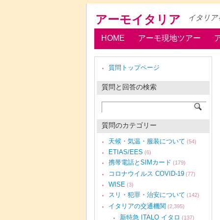
アーモイタリア
イタリア
HOME
アーモ現地ツアー
質問トップページ
質問と回答の検索
質問のカテゴリー
天候・気温・服装について
(54)
ETIAS/EES
(6)
携帯電話とSIMカード
(179)
コロナウイルス COVID-19
(77)
WISE
(3)
スリ・犯罪・治安について
(142)
イタリアの交通機関
(2,395)
新特急 ITALO イタロ
(137)