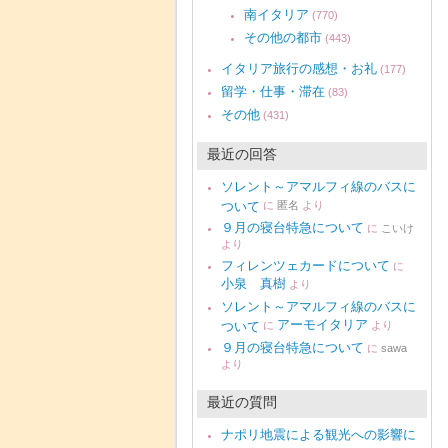
南イタリア
(770)
その他の都市
(443)
イタリア旅行の感想・お礼
(177)
留学・仕事・滞在
(83)
その他
(431)
最近の回答
ソレント～アマルフィ線のバスに
ついて
に
匿名
より
９月の寝台特急について
に
こいけ
より
フィレンツェカードについて
に
小泉 真樹
より
ソレント～アマルフィ線のバスに
アーモイタリア
ついて
に
より
９月の寝台特急について
に
sawa
より
最近の質問
ナポリ地震による観光への影響に