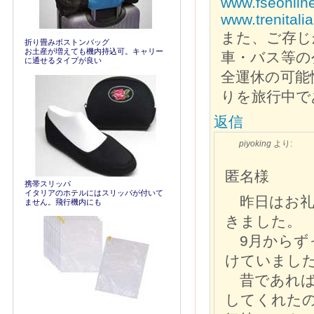
www.fseonline
www.trenitalia
また、ご存じか
折り畳みボストンバッグ
お土産が増えても機内持込可。キャリー
車・バス等の
に通せるタイプが良い
全運休の可能
りを旅行中で
返信
piyoking
より:
匿名様
携帯スリッパ
イタリアのホテルにはスリッパが付いて
昨日はお礼
ません。飛行機内にも
きました。
9月からず
けていまし
昔であれば
してくれた