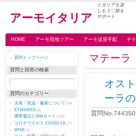
イタリアを楽
しもう♡旅を
アーモイタリア
サポート
HOME
アーモ現地ツアー
アーモ送迎手配
チ
マテーラ
質問トップページ
質問と回答の検索
オス
質問のカテゴリー
ーラの
天候・気温・服装について
(54)
ETIAS/EES
(6)
質問No.7443
携帯電話とSIMカード
(179)
コロナウイルス COVID-19
(77)
WISE
(3)