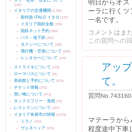
スリ・犯罪・治安について
明日からオス
(142)
ーラに行くツ
イタリアの交通機関
(2,395)
新特急 ITALO イタロ
(137)
一名です。
イタリア国鉄全般
(378)
国鉄ネット予約
コメントはま
(360)
バス・地下鉄
(454)
この質問への
タクシーについて
(185)
飛行機・空港について
(265)
レンタカーについて
(142)
アップ
ストライキについて
(218)
ローマパスについて
(81)
て。
美術館と予約について
(674)
チケット情報
(242)
買い物について
質問No.743160
(471)
タックスフリー・免税
(76)
レストランについて
(337)
イタリア各都市の情報
(3,678)
マテーラから
ミラノ
(333)
程度途中下車
ヴェネツィア
(373)