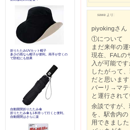
sawa
より:
piyokingさん
①について
まだ来年の運
折りたたみUVカット帽子
現在、FALの
多少の雨なら帽子が便利。両手が空くの
で防犯にも効果
入が可能です
したがって、
だと思います
バーリ→マテーラ間
と運行されて
余談ですが、
自動開閉折りたたみ傘
を、駅舎内の
折りたたみ傘も1本持って行くと便利。
自動開閉はさらに楽
用できました