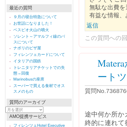
無駄な出費を
最近の質問
有益な情報、
９月の寝台特急について
お世話になりました！
返信
ベスピオ火山の噴火
ソレント～アマルフィ線のバ
この質問への
スについて
ナポリのピザ屋
フィレンツェカードについて
Mater
イタリアの国鉄
トレニタリアチケットでの失
ート
態→回復
Marinobusの座席
スーパーで買える食材でオス
質問No.73687
スメのもの
質問のアーカイブ
質
途中何か所か
問
AMO提携サービス
の
終的に連れて
ア
フィレンツェHotel Executive