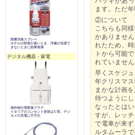
バッキがあっ
ます。ただ年
②について
こちらも同様
かありません
除菌消臭スプレー
ホテルの部屋が臭いとき、洋服が洗濯で
れたため、時
きないときに効果発揮
トから可能で
デジタル機器・家電
れていません
早くスケジュ
年クリスマス
まかな計画を
待つようにし
なったとはい
海外旅行用変換プラグ
イタリアのコンセント形状はＣ型。デジ
すが、レッチ
カメの充電に不可欠
で電車が来ず
ルタムーラで