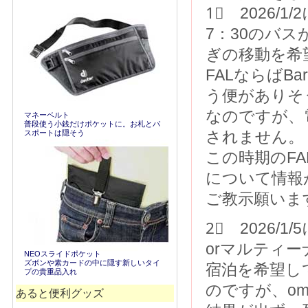
1⃣ 2026/
7：30のバ
ぎの移動を希
FALならばBari 
う便がありそ
なのですが、
マネーベルト
普段使う小銭だけポケットに。お札とパ
スポートは隠そう
されません。
この時期のF
について情報
ご教示願いま
2⃣ 2026
orマルティ
NEOスライドポケット
ズボンや素カードの中に隠す新しいタイ
宿泊を希望し
プの貴重品入れ
のですが、om
あると便利グッズ