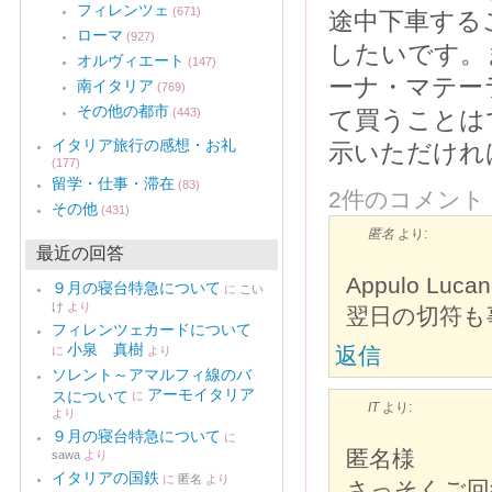
フィレンツェ
(671)
途中下車する
ローマ
(927)
したいです。
オルヴィエート
(147)
ーナ・マテー
南イタリア
(769)
その他の都市
(443)
て買うことは
イタリア旅行の感想・お礼
示いただけれ
(177)
留学・仕事・滞在
(83)
2件のコメント
その他
(431)
匿名
より:
最近の回答
Appulo 
９月の寝台特急について
に
こい
け
より
翌日の切符も
フィレンツェカードについて
小泉 真樹
返信
に
より
ソレント～アマルフィ線のバ
アーモイタリア
スについて
に
IT
より:
より
９月の寝台特急について
に
匿名様
sawa
より
イタリアの国鉄
に
匿名
より
さっそくご回