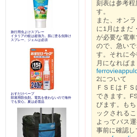
刻表は参考程
す。
また、オンラ
に1月はまだ
旅行用虫よけスプレー
が必要な電車
イタリアの蚊は超強力。肌に塗る虫除け
スプレー、ジェルは必須
ので、急いで
す。それに今
月になればま
ferrovieappulo
2について
ＦＳＥはＦＳに
おすだけベープ
できます。FS
部屋用防虫剤。電気を使わないので海外
でも安心。夏は必需品
びます。もちろ
ックされるこ
よってバス運
事前に確認し