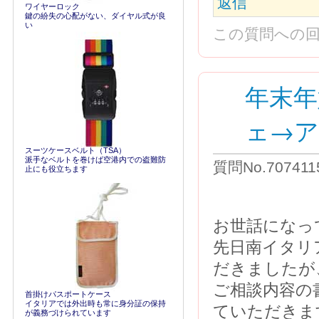
返信
ワイヤーロック
鍵の紛失の心配がない、ダイヤル式が良
い
この質問への
年末年
ェ→
スーツケースベルト（TSA）
派手なベルトを巻けば空港内での盗難防
質問No.7074115
止にも役立ちます
お世話になっ
先日南イタリ
だきましたが
ご相談内容の
首掛けパスポートケース
イタリアでは外出時も常に身分証の保持
ていただきま
が義務づけられています