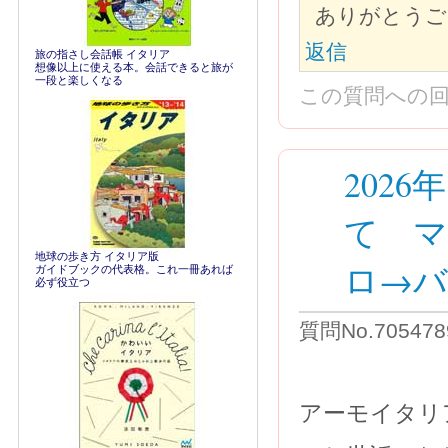
ありがとうご
返信
旅の指さし会話帳 イタリア
想像以上に使える本。会話できると旅が
一段と楽しくなる
この質問への
202
て 
地球の歩き方 イタリア版
ロ→バ
ガイドブックの代表格。これ一冊あれば
必ず役立つ
質問No.7054789
アーモイタリ