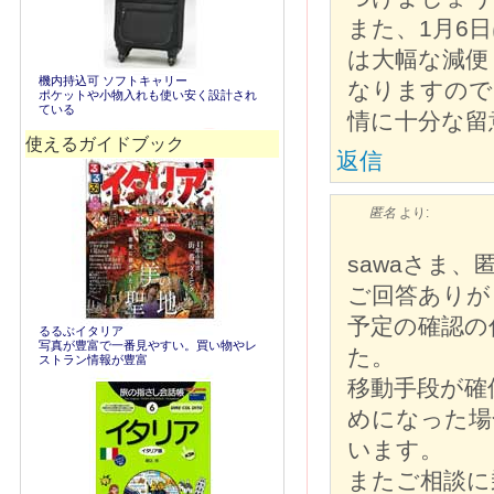
また、1月6日
は大幅な減便
機内持込可 ソフトキャリー
なりますので
ポケットや小物入れも使い安く設計され
ている
情に十分な留
使えるガイドブック
返信
匿名
より:
sawaさま、
ご回答ありが
予定の確認の
るるぶイタリア
写真が豊富で一番見やすい。買い物やレ
た。
ストラン情報が豊富
移動手段が確
めになった場
います。
またご相談に