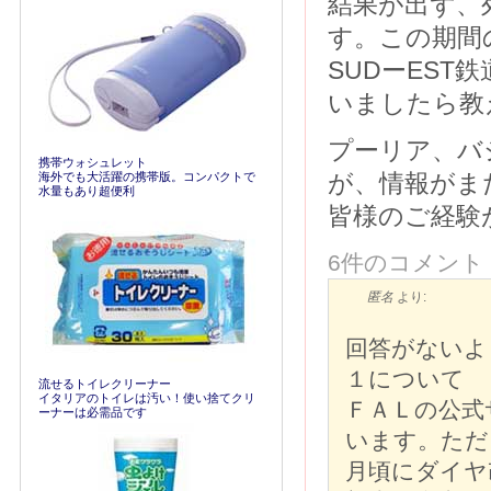
結果が出ず、
す。この期間のL
SUDーES
いましたら教
プーリア、バ
携帯ウォシュレット
海外でも大活躍の携帯版。コンパクトで
が、情報がま
水量もあり超便利
皆様のご経験
6件のコメント
匿名
より:
回答がないよ
１について
流せるトイレクリーナー
イタリアのトイレは汚い！使い捨てクリ
ＦＡＬの公式
ーナーは必需品です
います。ただ
月頃にダイヤ