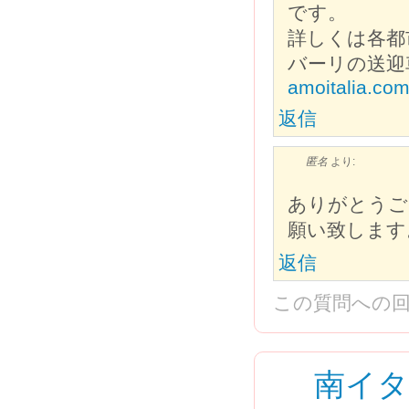
です。
詳しくは各都
バーリの送迎
amoitalia.com/
返信
匿名
より:
ありがとうご
願い致します
返信
この質問への
南イ