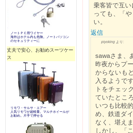
乗客皆で互い
っても、「や
い。
返信
ノートＰＣ用ワイヤー
海外はホテル内も危険。ノートパソコン
のセキュリティーに
piyoking
より:
丈夫で安心、お勧めスーツケー
sawaさま
ス
昨夜からプ
からないも
入るようです
トをチェック
ていたとこ
いつも比較
リモワ・サルサ・エアー
人気リモワが超軽量。マルチホイールが
め、鉄道ダ
お勧め。片手で押せる
なく、堪え
しかし、「