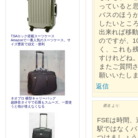
っていると
バスのほう
したいとこ
出来れば移動
TSAロック搭載スーツケース
のですが、1
Amazonで一番人気のスーツケース。サ
イズ豊富で頑丈・便利
く、これも
すけれどね
またご質問
願いいたし
返信
ネオプロ 横型キャリーバッグ
超静音タイヤで石畳もスムーズ。一度使
匿名
より:
うと他が使えなくなる
FSEは時間
駅ではなくバ
つけましょう