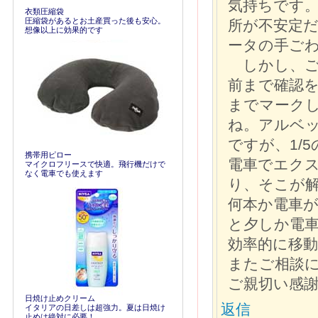
気持ちです
衣類圧縮袋
圧縮袋があるとお土産買った後も安心。
所が不安定
想像以上に効果的です
ータの手ご
しかし、ご
前まで確認を
までマーク
ね。アルベッ
ですが、1/
携帯用ピロー
電車でエク
マイクロフリースで快適。飛行機だけで
なく電車でも使えます
り、そこが
何本か電車
と夕しか電
効率的に移
またご相談
ご親切い感
日焼け止めクリーム
返信
イタリアの日差しは超強力。夏は日焼け
止めは絶対に必要！