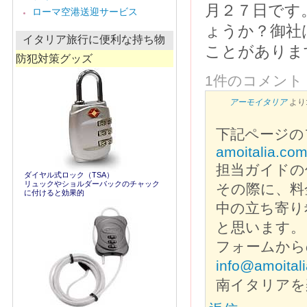
ー
月２７日です
ローマ空港送迎サービス
カ
イ
ょうか？御社
ブ
イタリア旅行に便利な持ち物
ことがありま
防犯対策グッズ
1件のコメント
アーモイタリア
より
下記ページの
amoitalia.com/
担当ガイドの
ダイヤル式ロック（TSA）
リュックやショルダーバックのチャック
その際に、料
に付けると効果的
中の立ち寄り
と思います。
フォームから
info@amoital
南イタリアを