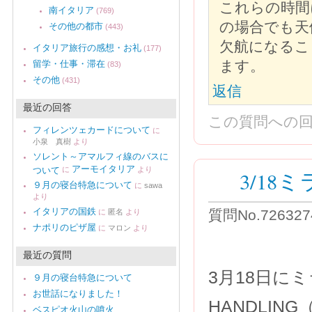
これらの時間
南イタリア
(769)
の場合でも天
その他の都市
(443)
欠航になるこ
イタリア旅行の感想・お礼
(177)
ます。
留学・仕事・滞在
(83)
その他
(431)
返信
最近の回答
この質問への
フィレンツェカードについて
に
小泉 真樹
より
ソレント～アマルフィ線のバスに
アーモイタリア
ついて
に
より
3/1
９月の寝台特急について
に
sawa
より
イタリアの国鉄
質問No.72632
に
匿名
より
ナポリのピザ屋
に
マロン
より
最近の質問
3月18日に
９月の寝台特急について
お世話になりました！
HANDLIN
ベスピオ火山の噴火