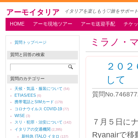
アーモイタリア
イタリアを楽しもう♡旅をサポー
HOME
アーモ現地ツアー
アーモ送迎手配
チケ
ミラノ・
質問トップページ
質問と回答の検索
２０２
して
質問のカテゴリー
天候・気温・服装について
(54)
質問No.746877
ETIAS/EES
(6)
携帯電話とSIMカード
(179)
コロナウイルス COVID-19
(77)
WISE
(3)
７月５日に
スリ・犯罪・治安について
(142)
イタリアの交通機関
(2,395)
Ryanai
新特急 ITALO イタロ
(137)