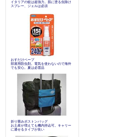
イタリアの蚊は超強力。肌に塗る虫除け
スプレー、ジェルは必須
おすだけベープ
部屋用防虫剤。電気を使わないので海外
でも安心。夏は必需品
折り畳みボストンバッグ
お土産が増えても機内持込可。キャリー
に通せるタイプが良い