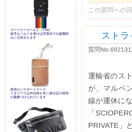
この質問への
スーツケースベルト（TSA）
ストラ
派手なベルトを巻けば空港内での盗難防
止にも役立ちます
質問No.69213
運輸省のスト
が、マルペ
首掛けパスポートケース
イタリアでは外出時も常に身分証の保持
が義務づけられています
線が運休に
「SCIOPERO
PRIVAT