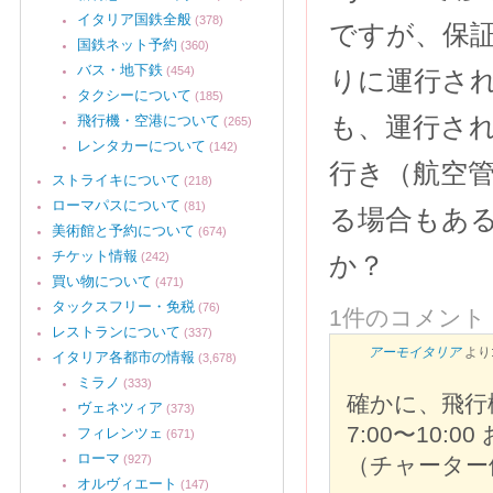
イタリア国鉄全般
(378)
ですが、保
国鉄ネット予約
(360)
バス・地下鉄
(454)
りに運行さ
タクシーについて
(185)
も、運行さ
飛行機・空港について
(265)
レンタカーについて
(142)
行き（航空
ストライキについて
(218)
ローマパスについて
(81)
る場合もあ
美術館と予約について
(674)
チケット情報
(242)
か？
買い物について
(471)
タックスフリー・免税
(76)
1件のコメント
レストランについて
(337)
アーモイタリア
より
イタリア各都市の情報
(3,678)
ミラノ
(333)
確かに、飛行
ヴェネツィア
(373)
7:00〜10:
フィレンツェ
(671)
ローマ
(927)
（チャーター
オルヴィエート
(147)