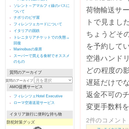
ソレント～アマルフィ線のバスに
荷物輸送サ
ついて
ナポリのピザ屋
トで見まし
フィレンツェカードについて
イタリアの国鉄
ちょうどその
トレニタリアチケットでの失態→
回復
を予約して
Marinobusの座席
スーパーで買える食材でオススメ
空港ハンド
のもの
どの程度の
質問のアーカイブ
遅延だけで
質問のアーカイブ
AMO提携サービス
返金不可の
フィレンツェHotel Executive
ローマ空港送迎サービス
変更手数料
イタリア旅行に便利な持ち物
2件のコメント
防犯対策グッズ