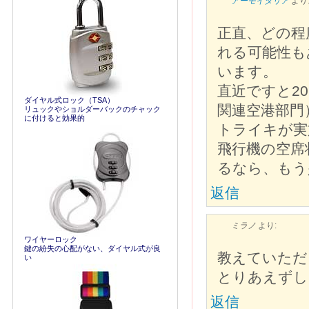
アーモイタリア
より
正直、どの程
れる可能性も
います。
直近ですと2
ダイヤル式ロック（TSA）
関連空港部門
リュックやショルダーバックのチャック
に付けると効果的
トライキが実
飛行機の空席
るなら、もう
返信
ミラノ
より:
ワイヤーロック
鍵の紛失の心配がない、ダイヤル式が良
教えていただ
い
とりあえずし
返信