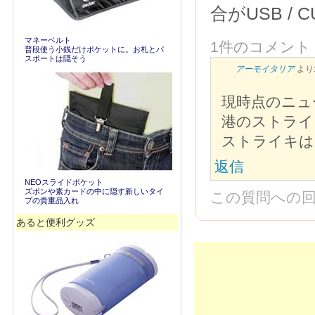
合がUSB / C
マネーベルト
1件のコメント
普段使う小銭だけポケットに。お札とパ
スポートは隠そう
アーモイタリア
より
現時点のニュ
港のストライ
ストライキは
返信
NEOスライドポケット
ズボンや素カードの中に隠す新しいタイ
この質問への
プの貴重品入れ
あると便利グッズ