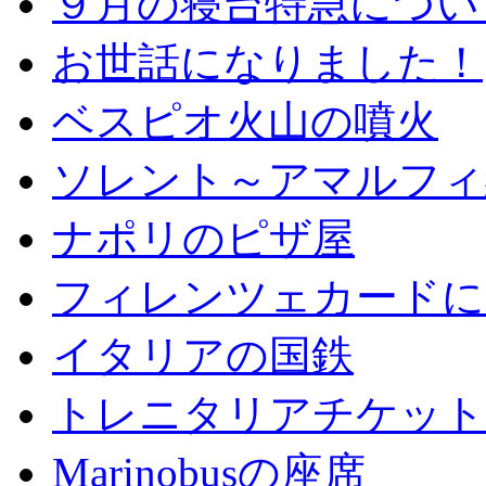
９月の寝台特急につい
お世話になりました！
ベスピオ火山の噴火
ソレント～アマルフィ
ナポリのピザ屋
フィレンツェカードに
イタリアの国鉄
トレニタリアチケット
Marinobusの座席