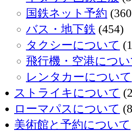
国鉄ネット予約
(360
バス・地下鉄
(454)
タクシーについて
(1
飛行機・空港につい
レンタカーについて
ストライキについて
(2
ローマパスについて
(8
美術館と予約について