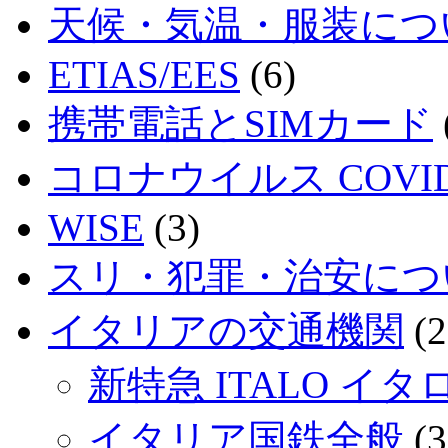
天候・気温・服装につ
ETIAS/EES
(6)
携帯電話とSIMカード
コロナウイルス COVID
WISE
(3)
スリ・犯罪・治安につ
イタリアの交通機関
(2
新特急 ITALO イタ
イタリア国鉄全般
(3