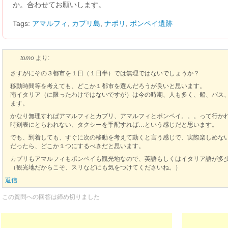
か。合わせてお願いします。
Tags:
アマルフィ
,
カプリ島
,
ナポリ
,
ポンペイ遺跡
tomo
より:
さすがにその３都市を１日（１日半）では無理ではないでしょうか？
移動時間等を考えても、どこか１都市を選んだろうが良いと思います。
南イタリア（に限ったわけではないですが）は今の時期、人も多く、船、バス
ます。
かなり無理すればアマルフィとカプリ、アマルフィとポンペイ。。。って行か
時刻表にとらわれない、タクシーを手配すれば…という感じだと思います。
でも、到着しても、すぐに次の移動を考えて動くと言う感じで、実際楽しめな
だったら、どこか１つにするべきだと思います。
カプリもアマルフィもポンペイも観光地なので、英語もしくはイタリア語が多
（観光地だからこそ、スリなどにも気をつけてくださいね。）
返信
この質問への回答は締め切りました