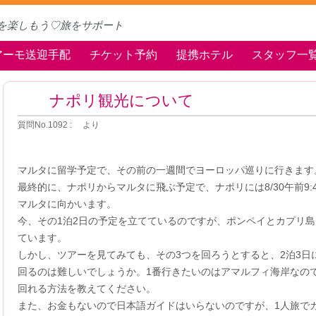
を楽しもう♡旅をサポート
アーモ送迎手配
チケット予約
提携ホテル
スタッフ一
ナポリ観光について
質問No.1092 : より
マルタに留学予定で、その前の一週間でヨーロッパ巡りに行きます
最終的に、ナポリからマルタに飛ぶ予定で、ナポリには8/30午前9:
マルタに向かいます。
今、その1泊2日の予定を立てているのですが、ポンペイとカプリ
ています。
しかし、ツアーを見てみても、その3つを回ろうとすると、2泊3日
回るのは難しいでしょうか。1番行きたいのはアマルフィ海岸なの
回れる方法を教えてください。
また、お金もないので日本語ガイドはいらないのですが、1人旅で