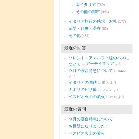
南イタリア
(769)
その他の都市
(443)
イタリア旅行の感想・お礼
(177)
留学・仕事・滞在
(83)
その他
(431)
最近の回答
ソレント～アマルフィ線のバスに
アーモイタリア
ついて
に
より
９月の寝台特急について
に
sawa
より
イタリアの国鉄
に
匿名
より
ナポリのピザ屋
に
マロン
より
ベスピオ火山の噴火
に
わた
より
最近の質問
９月の寝台特急について
お世話になりました！
ベスピオ火山の噴火