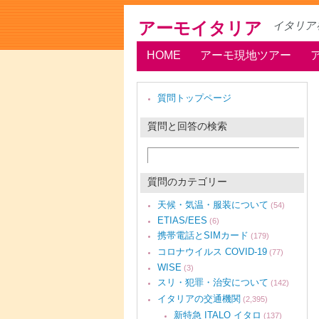
アーモイタリア
イタリア
HOME
アーモ現地ツアー
質問トップページ
質問と回答の検索
質問のカテゴリー
天候・気温・服装について
(54)
ETIAS/EES
(6)
携帯電話とSIMカード
(179)
コロナウイルス COVID-19
(77)
WISE
(3)
スリ・犯罪・治安について
(142)
イタリアの交通機関
(2,395)
新特急 ITALO イタロ
(137)