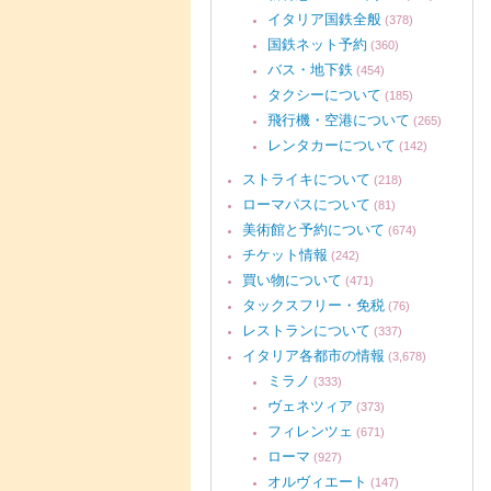
イタリア国鉄全般
(378)
国鉄ネット予約
(360)
バス・地下鉄
(454)
タクシーについて
(185)
飛行機・空港について
(265)
レンタカーについて
(142)
ストライキについて
(218)
ローマパスについて
(81)
美術館と予約について
(674)
チケット情報
(242)
買い物について
(471)
タックスフリー・免税
(76)
レストランについて
(337)
イタリア各都市の情報
(3,678)
ミラノ
(333)
ヴェネツィア
(373)
フィレンツェ
(671)
ローマ
(927)
オルヴィエート
(147)