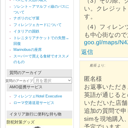
（3）その際、
ソレント～アマルフィ線のバスに
い。クレジット
ついて
す。
ナポリのピザ屋
フィレンツェカードについて
（4）フィレン
イタリアの国鉄
も中心街なので
トレニタリアチケットでの失態→
goo.gl/maps/N
回復
Marinobusの座席
返信
スーパーで買える食材でオススメ
のもの
船長
より:
質問のアーカイブ
匿名様
質問のアーカイブ
お返事いただき
AMO提携サービス
英語が通じると
フィレンツェHotel Executive
いただいた店舗
ローマ空港送迎サービス
追加の質問で申
イタリア旅行に便利な持ち物
simを現地購入
防犯対策グッズ
予定でいます。