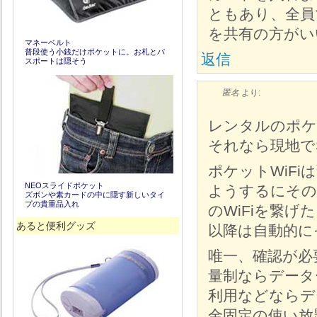
ともあり、全員で
を共有の方がい
マネーベルト
普段使う小銭だけポケットに。お札とパ
返信
スポートは隠そう
匿名
より:
レンタルのポケ
それなら現地で
ポケットWiF
NEOスライドポケット
ようするにその
ズボンや素カードの中に隠す新しいタイ
プの貴重品入れ
のWiFiを繋
あると便利グッズ
以降は自動的に
唯一、確認が必
量制ならデータ
利用などならデ
金固定の使い放