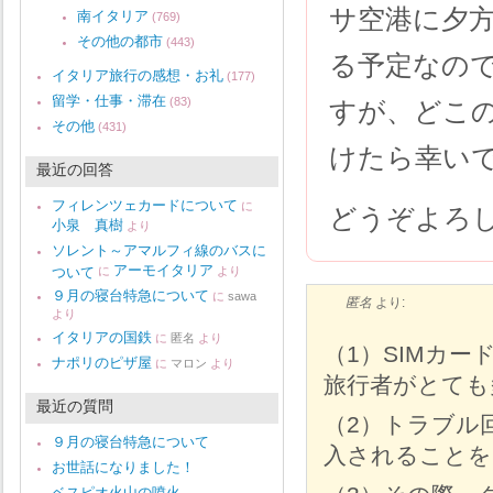
サ空港に夕
南イタリア
(769)
その他の都市
(443)
る予定なの
イタリア旅行の感想・お礼
(177)
留学・仕事・滞在
(83)
すが、どこ
その他
(431)
けたら幸い
最近の回答
フィレンツェカードについて
に
どうぞよろ
小泉 真樹
より
ソレント～アマルフィ線のバスに
アーモイタリア
ついて
に
より
９月の寝台特急について
に
sawa
匿名
より:
より
イタリアの国鉄
に
匿名
より
（1）SIMカ
ナポリのピザ屋
に
マロン
より
旅行者がとても
最近の質問
（2）トラブル
９月の寝台特急について
入されることを
お世話になりました！
ベスピオ火山の噴火