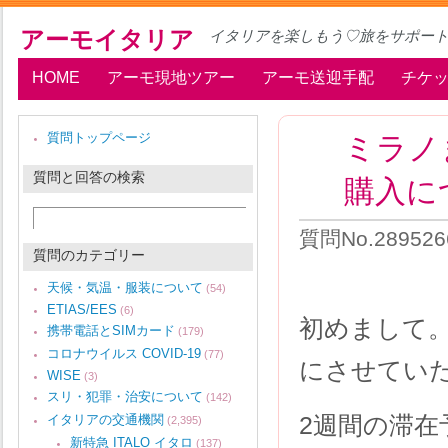
アーモイタリア
イタリアを楽しもう♡旅をサポー
HOME
アーモ現地ツアー
アーモ送迎手配
チケ
ミラノ
質問トップページ
質問と回答の検索
購入に
質問No.28952
質問のカテゴリー
天候・気温・服装について
(54)
ETIAS/EES
(6)
初めまして
携帯電話とSIMカード
(179)
コロナウイルス COVID-19
(77)
にさせてい
WISE
(3)
スリ・犯罪・治安について
(142)
2週間の滞在
イタリアの交通機関
(2,395)
新特急 ITALO イタロ
(137)