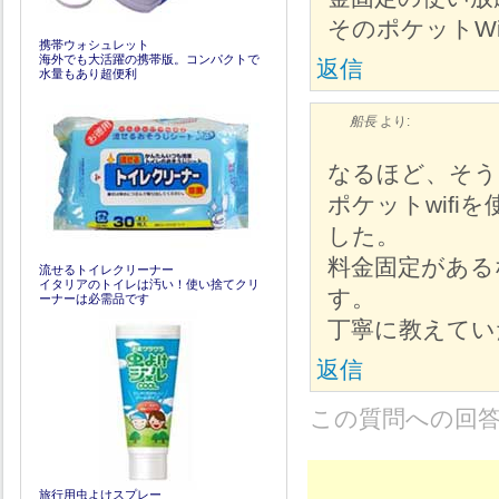
そのポケットW
携帯ウォシュレット
海外でも大活躍の携帯版。コンパクトで
返信
水量もあり超便利
船長
より:
なるほど、そう
ポケットwif
した。
料金固定がある
流せるトイレクリーナー
イタリアのトイレは汚い！使い捨てクリ
す。
ーナーは必需品です
丁寧に教えてい
返信
この質問への回
旅行用虫よけスプレー