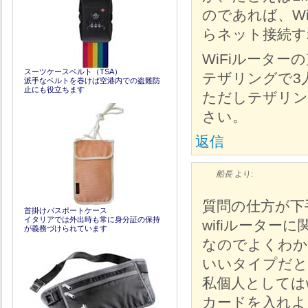
のであれば、Wi
らネット接続す
WiFiルータ
スーツケースベルト（TSA）
テザリングで3
派手なベルトを巻けば空港内での盗難防
止にも役立ちます
ただしテザリン
さい。
返信
船長
より:
質問の仕方が下
首掛けパスポートケース
イタリアでは外出時も常に身分証の保持
wifiルータ
が義務づけられています
なのでよくわか
いいタイプだと
私個人としてはw
カードを入れよ