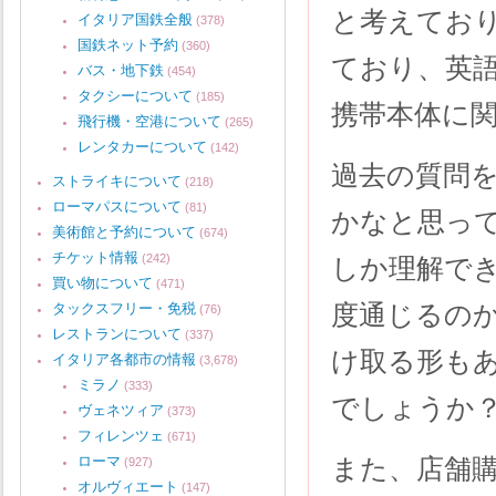
と考えておりま
イタリア国鉄全般
(378)
国鉄ネット予約
(360)
ており、英語
バス・地下鉄
(454)
タクシーについて
(185)
携帯本体に
飛行機・空港について
(265)
レンタカーについて
(142)
過去の質問を拝
ストライキについて
(218)
ローマパスについて
(81)
かなと思っ
美術館と予約について
(674)
チケット情報
(242)
しか理解で
買い物について
(471)
度通じるの
タックスフリー・免税
(76)
レストランについて
(337)
け取る形も
イタリア各都市の情報
(3,678)
ミラノ
(333)
でしょうか
ヴェネツィア
(373)
フィレンツェ
(671)
ローマ
また、店舗
(927)
オルヴィエート
(147)