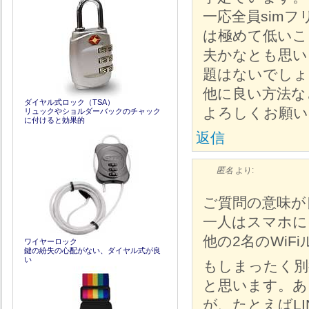
一応全員sim
は極めて低いこと
夫かなとも思い
題はないでしょ
他に良い方法な
ダイヤル式ロック（TSA）
よろしくお願い
リュックやショルダーバックのチャック
に付けると効果的
返信
匿名
より:
ご質問の意味が
一人はスマホに
他の2名のWi
ワイヤーロック
鍵の紛失の心配がない、ダイヤル式が良
い
もしまったく別
と思います。あ
が、たとえばL