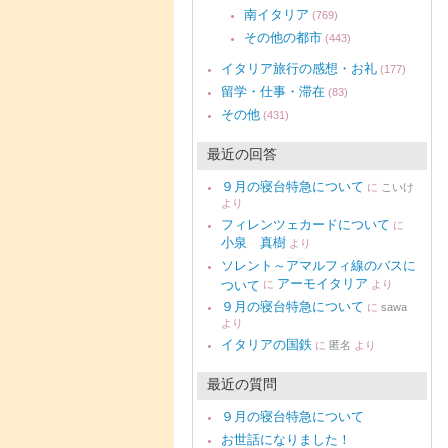
南イタリア
(769)
その他の都市
(443)
イタリア旅行の感想・お礼
(177)
留学・仕事・滞在
(83)
その他
(431)
最近の回答
９月の寝台特急について
に
こいけ
より
フィレンツェカードについて
に
小泉 真樹
より
ソレント～アマルフィ線のバスに
アーモイタリア
ついて
に
より
９月の寝台特急について
に
sawa
より
イタリアの国鉄
に
匿名
より
最近の質問
９月の寝台特急について
お世話になりました！