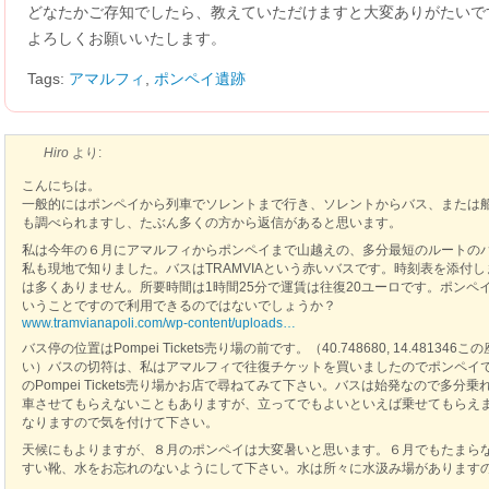
どなたかご存知でしたら、教えていただけますと大変ありがたいで
よろしくお願いいたします。
Tags:
アマルフィ
,
ポンペイ遺跡
Hiro
より:
こんにちは。
一般的にはポンペイから列車でソレントまで行き、ソレントからバス、または
も調べられますし、たぶん多くの方から返信があると思います。
私は今年の６月にアマルフィからポンペイまで山越えの、多分最短のルートの
私も現地で知りました。バスはTRAMVIAという赤いバスです。時刻表を添付しま
は多くありません。所要時間は1時間25分で運賃は往復20ユーロです。ポン
いうことですので利用できるのではないでしょうか？
www.tramvianapoli.com/wp-content/uploads…
バス停の位置はPompei Tickets売り場の前です。（40.748680, 14.48134
い）バスの切符は、私はアマルフィで往復チケットを買いましたのでポンペイ
のPompei Tickets売り場かお店で尋ねてみて下さい。バスは始発なので多
車させてもらえないこともありますが、立ってでもよいといえば乗せてもらえ
なりますので気を付けて下さい。
天候にもよりますが、８月のポンペイは大変暑いと思います。６月でもたまら
すい靴、水をお忘れのないようにして下さい。水は所々に水汲み場があります