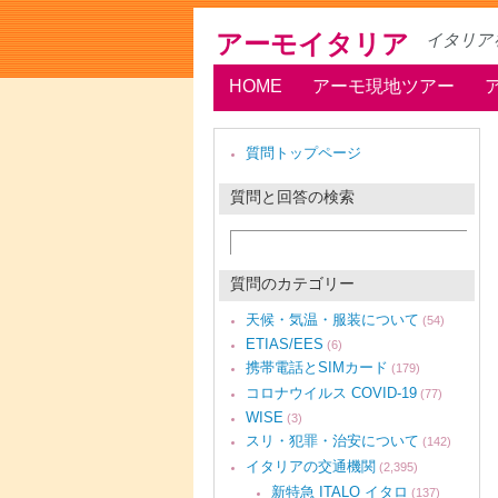
アーモイタリア
イタリア
HOME
アーモ現地ツアー
質問トップページ
質問と回答の検索
質問のカテゴリー
天候・気温・服装について
(54)
ETIAS/EES
(6)
携帯電話とSIMカード
(179)
コロナウイルス COVID-19
(77)
WISE
(3)
スリ・犯罪・治安について
(142)
イタリアの交通機関
(2,395)
新特急 ITALO イタロ
(137)