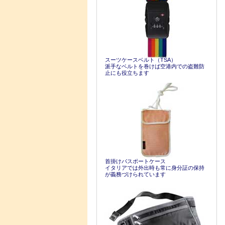
スーツケースベルト（TSA）
派手なベルトを巻けば空港内での盗難防
止にも役立ちます
首掛けパスポートケース
イタリアでは外出時も常に身分証の保持
が義務づけられています