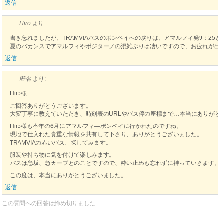
返信
Hiro
より:
書き忘れましたが、TRAMVIAバスのポンペイへの戻りは、アマルフィ発9：25
夏のバカンスでアマルフィやポジターノの混雑ぶりは凄いですので、お疲れが
返信
匿名
より:
Hiro様
ご回答ありがとうございます。
大変丁寧に教えていただき、時刻表のURLやバス停の座標まで…本当にありが
Hiro様も今年の6月にアマルフィ―ポンペイに行かれたのですね。
現地で仕入れた貴重な情報を共有して下さり、ありがとうございました。
TRAMVIAの赤いバス、探してみます。
服装や持ち物に気を付けて楽しみます。
バスは急坂、急カーブとのことですので、酔い止めも忘れずに持っていきます
この度は、本当にありがとうございました。
返信
この質問への回答は締め切りました