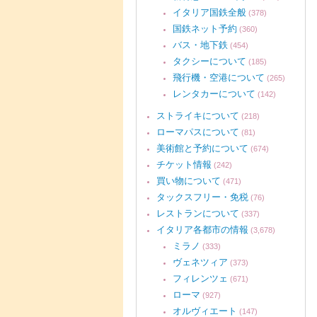
イタリア国鉄全般
(378)
国鉄ネット予約
(360)
バス・地下鉄
(454)
タクシーについて
(185)
飛行機・空港について
(265)
レンタカーについて
(142)
ストライキについて
(218)
ローマパスについて
(81)
美術館と予約について
(674)
チケット情報
(242)
買い物について
(471)
タックスフリー・免税
(76)
レストランについて
(337)
イタリア各都市の情報
(3,678)
ミラノ
(333)
ヴェネツィア
(373)
フィレンツェ
(671)
ローマ
(927)
オルヴィエート
(147)