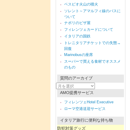
ベスピオ火山の噴火
ソレント～アマルフィ線のバスに
ついて
ナポリのピザ屋
フィレンツェカードについて
イタリアの国鉄
トレニタリアチケットでの失態→
回復
Marinobusの座席
スーパーで買える食材でオススメ
のもの
質問のアーカイブ
質
問
AMO提携サービス
の
ア
フィレンツェHotel Executive
ー
ローマ空港送迎サービス
カ
イ
ブ
イタリア旅行に便利な持ち物
防犯対策グッズ