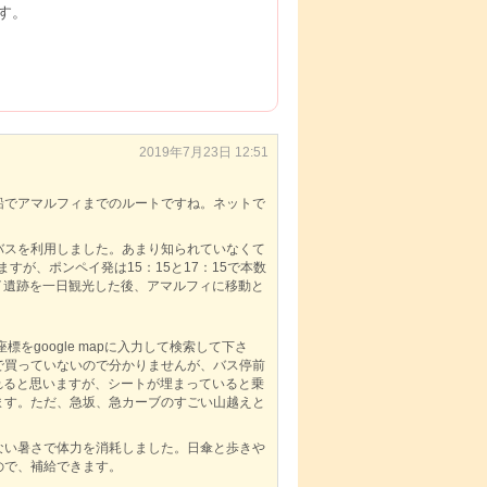
す。
2019年7月23日 12:51
船でアマルフィまでのルートですね。ネットで
バスを利用しました。あまり知られていなくて
すが、ポンペイ発は15：15と17：15で本数
ペイ遺跡を一日観光した後、アマルフィに移動と
6この座標をgoogle mapに入力して検索して下さ
で買っていないので分かりませんが、バス停前
分乗れると思いますが、シートが埋まっていると乗
ます。ただ、急坂、急カーブのすごい山越えと
ない暑さで体力を消耗しました。日傘と歩きや
ので、補給できます。