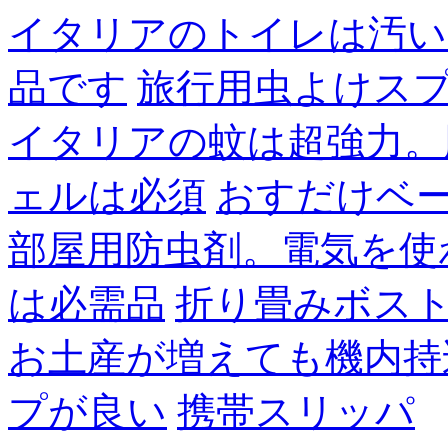
イタリアのトイレは汚い
品です
旅行用虫よけス
イタリアの蚊は超強力。
ェルは必須
おすだけベ
部屋用防虫剤。電気を使
は必需品
折り畳みボス
お土産が増えても機内持
プが良い
携帯スリッパ