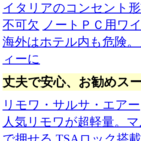
イタリアのコンセント形
不可欠
ノートＰＣ用ワ
海外はホテル内も危険。
ィーに
丈夫で安心、お勧めス
リモワ・サルサ・エアー
人気リモワが超軽量。マ
で押せる
TSAロック搭