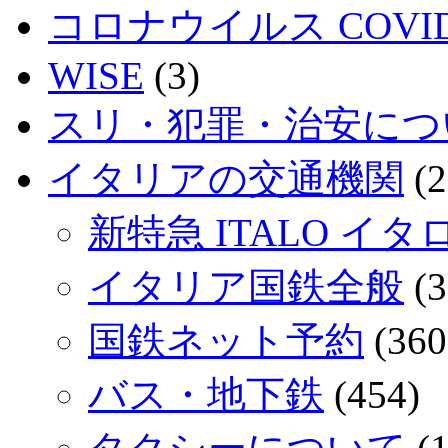
コロナウイルス COVID
WISE
(3)
スリ・犯罪・治安につ
イタリアの交通機関
(2
新特急 ITALO イタ
イタリア国鉄全般
(3
国鉄ネット予約
(360
バス・地下鉄
(454)