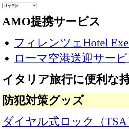
質
問
の
AMO提携サービス
ア
ー
カ
フィレンツェHotel Execu
イ
ブ
ローマ空港送迎サービ
イタリア旅行に便利な
防犯対策グッズ
ダイヤル式ロック（TSA