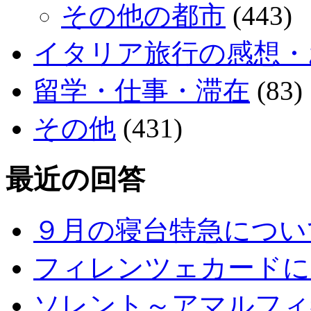
その他の都市
(443)
イタリア旅行の感想・
留学・仕事・滞在
(83)
その他
(431)
最近の回答
９月の寝台特急につい
フィレンツェカードに
ソレント～アマルフィ