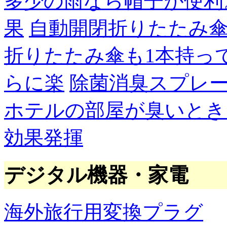
多少の雨なら帽子が便利
果
自動開閉折りたたみ
折りたたみ傘も1本持っ
らに楽
除菌消臭スプレ
ホテルの部屋が臭いとき
効果発揮
デジタル機器・家電
海外旅行用変換プラグ