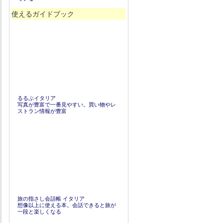
使えるガイドブック
るるぶイタリア
写真が豊富で一番見やすい。買い物やレ
ストラン情報が豊富
旅の指さし会話帳 イタリア
想像以上に使える本。会話できると旅が
一段と楽しくなる