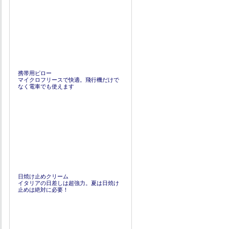
携帯用ピロー
マイクロフリースで快適。飛行機だけで
なく電車でも使えます
日焼け止めクリーム
イタリアの日差しは超強力。夏は日焼け
止めは絶対に必要！