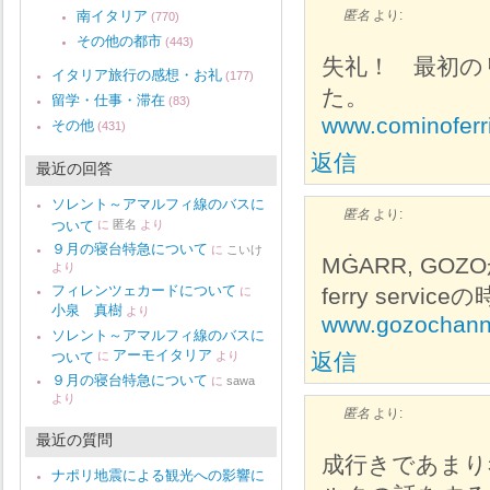
南イタリア
匿名
より:
(770)
その他の都市
(443)
失礼！ 最初のリ
イタリア旅行の感想・お礼
(177)
た。
留学・仕事・滞在
(83)
www.cominoferr
その他
(431)
返信
最近の回答
ソレント～アマルフィ線のバスに
匿名
より:
ついて
に
匿名
より
９月の寝台特急について
に
こいけ
MĠARR, GOZO
より
フィレンツェカードについて
ferry servic
に
小泉 真樹
より
www.gozochanne
ソレント～アマルフィ線のバスに
アーモイタリア
ついて
に
より
返信
９月の寝台特急について
に
sawa
より
匿名
より:
最近の質問
成行きであまり
ナポリ地震による観光への影響に