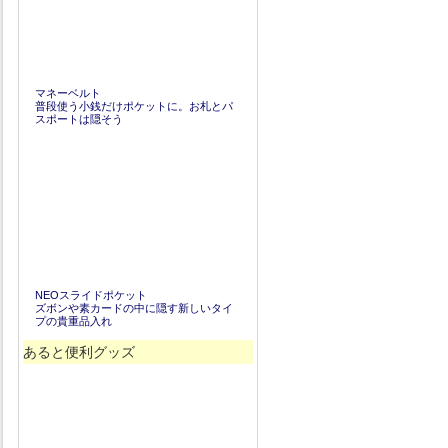
マネーベルト
普段使う小銭だけポケットに。お札とパ
スポートは隠そう
NEOスライドポケット
ズボンや素カードの中に隠す新しいタイ
プの貴重品入れ
あると便利グッズ