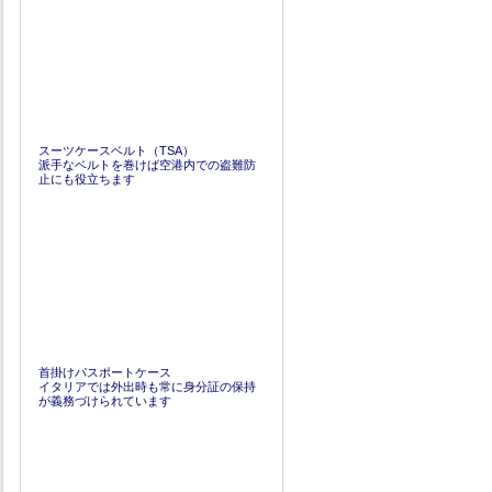
スーツケースベルト（TSA）
派手なベルトを巻けば空港内での盗難防
止にも役立ちます
首掛けパスポートケース
イタリアでは外出時も常に身分証の保持
が義務づけられています