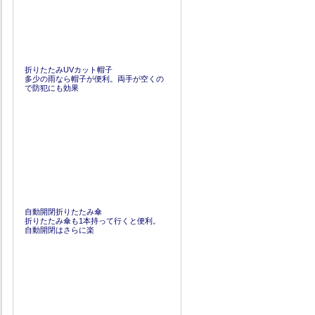
折りたたみUVカット帽子
多少の雨なら帽子が便利。両手が空くの
で防犯にも効果
自動開閉折りたたみ傘
折りたたみ傘も1本持って行くと便利。
自動開閉はさらに楽