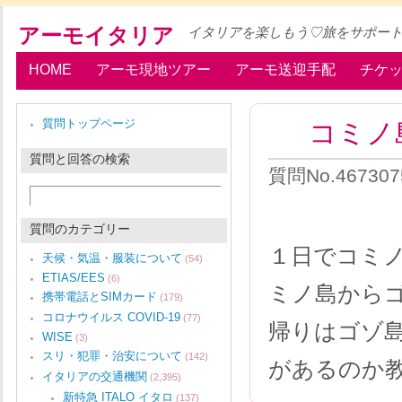
アーモイタリア
イタリアを楽しもう♡旅をサポー
HOME
アーモ現地ツアー
アーモ送迎手配
チケ
コミノ
質問トップページ
質問と回答の検索
質問No.46730
質問のカテゴリー
１日でコミ
天候・気温・服装について
(54)
ETIAS/EES
(6)
ミノ島から
携帯電話とSIMカード
(179)
コロナウイルス COVID-19
(77)
帰りはゴゾ
WISE
(3)
スリ・犯罪・治安について
(142)
があるのか
イタリアの交通機関
(2,395)
新特急 ITALO イタロ
(137)