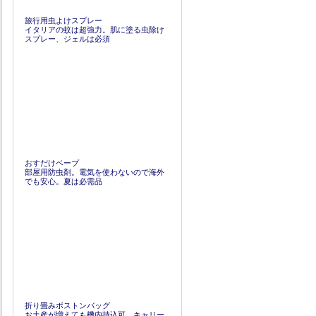
旅行用虫よけスプレー
イタリアの蚊は超強力。肌に塗る虫除け
スプレー、ジェルは必須
おすだけベープ
部屋用防虫剤。電気を使わないので海外
でも安心。夏は必需品
折り畳みボストンバッグ
お土産が増えても機内持込可。キャリー