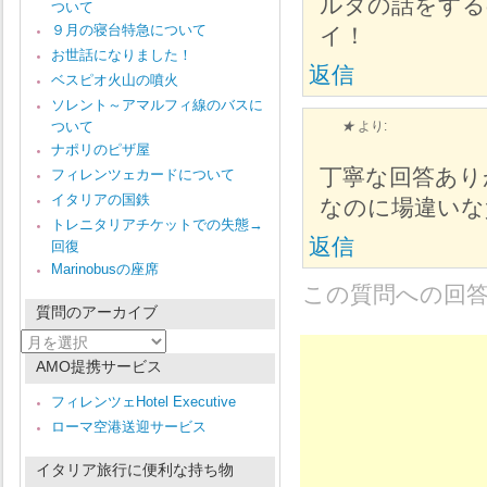
ルタの話をする
ついて
９月の寝台特急について
イ！
お世話になりました！
返信
ベスピオ火山の噴火
ソレント～アマルフィ線のバスに
ついて
★
より:
ナポリのピザ屋
丁寧な回答あり
フィレンツェカードについて
イタリアの国鉄
なのに場違いな
トレニタリアチケットでの失態→
返信
回復
Marinobusの座席
この質問への回
質問のアーカイブ
質
問
AMO提携サービス
の
ア
フィレンツェHotel Executive
ー
ローマ空港送迎サービス
カ
イ
ブ
イタリア旅行に便利な持ち物