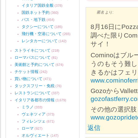
イタリア国鉄全般
(378)
国鉄ネット予約
匿名
より:
(360)
バス・地下鉄
(454)
8月16日にPo
タクシーについて
(185)
飛行機・空港について
調べた限りCom
(265)
レンタカーについて
(142)
サイ！
ストライキについて
(218)
Cominoは
ローマパスについて
(81)
うのもそう難し
美術館と予約について
(674)
きるかはフェリ
チケット情報
(242)
買い物について
www.cominoferr
(471)
タックスフリー・免税
(76)
GozoからVall
レストランについて
(337)
gozofastferry.c
イタリア各都市の情報
(3,679)
ミラノ
(333)
その他の選択肢
ヴェネツィア
(373)
www.gozopridet
フィレンツェ
(671)
返信
ローマ
(927)
オルヴィエート
(147)