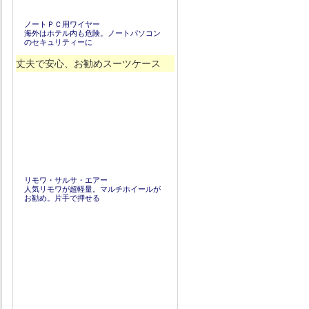
ノートＰＣ用ワイヤー
海外はホテル内も危険。ノートパソコン
のセキュリティーに
丈夫で安心、お勧めスーツケース
リモワ・サルサ・エアー
人気リモワが超軽量。マルチホイールが
お勧め。片手で押せる