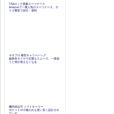
TSAロック搭載スーツケース
Amazonで一番人気のスーツケース。サ
イズ豊富で頑丈・便利
ネオプロ 横型キャリーバッグ
超静音タイヤで石畳もスムーズ。一度使
うと他が使えなくなる
機内持込可 ソフトキャリー
ポケットや小物入れも使い安く設計され
ている