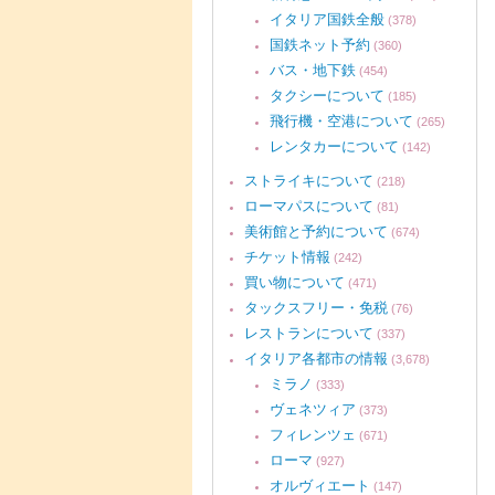
イタリア国鉄全般
(378)
国鉄ネット予約
(360)
バス・地下鉄
(454)
タクシーについて
(185)
飛行機・空港について
(265)
レンタカーについて
(142)
ストライキについて
(218)
ローマパスについて
(81)
美術館と予約について
(674)
チケット情報
(242)
買い物について
(471)
タックスフリー・免税
(76)
レストランについて
(337)
イタリア各都市の情報
(3,678)
ミラノ
(333)
ヴェネツィア
(373)
フィレンツェ
(671)
ローマ
(927)
オルヴィエート
(147)