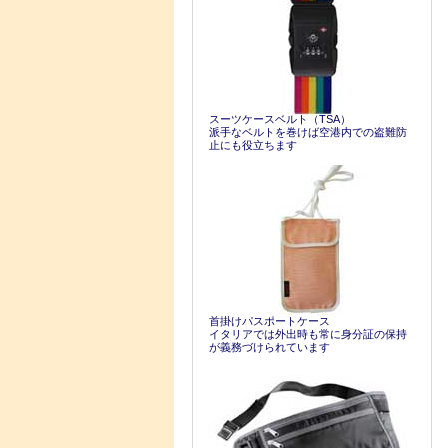
スーツケースベルト（TSA）
派手なベルトを巻けば空港内での盗難防
止にも役立ちます
首掛けパスポートケース
イタリアでは外出時も常に身分証の保持
が義務づけられています