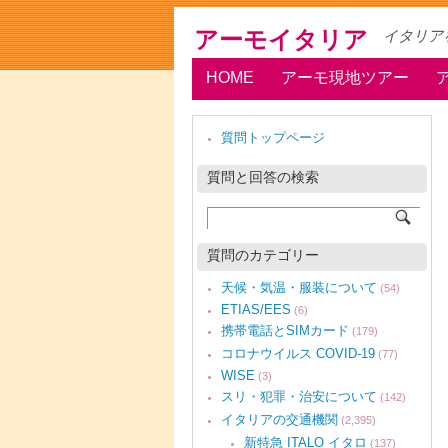
アーモイタリア
イタリア
HOME
アーモ現地ツアー
質問トップページ
質問と回答の検索
質問のカテゴリー
天候・気温・服装について
(54)
ETIAS/EES
(6)
携帯電話とSIMカード
(179)
コロナウイルス COVID-19
(77)
WISE
(3)
スリ・犯罪・治安について
(142)
イタリアの交通機関
(2,395)
新特急 ITALO イタロ
(137)