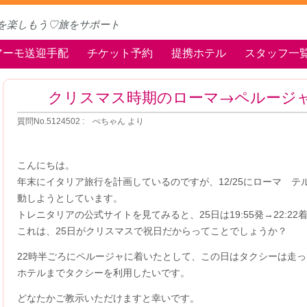
を楽しもう♡旅をサポート
アーモ送迎手配
チケット予約
提携ホテル
スタッフ一
クリスマス時期のローマ→ペルージ
質問No.5124502 : ぺちゃん より
こんにちは。
年末にイタリア旅行を計画しているのですが、12/25にローマ 
動しようとしています。
トレニタリアの公式サイトを見てみると、25日は19:55発→22:2
これは、25日がクリスマスで祝日だからってことでしょうか？
22時半ごろにペルージャに着いたとして、この日はタクシーは走
ホテルまでタクシーを利用したいです。
どなたかご教示いただけますと幸いです。