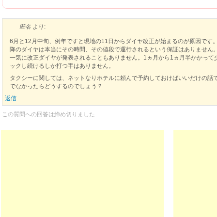
匿名
より:
6月と12月中旬、例年ですと現地の11日からダイヤ改正が始まるのが原因です。
降のダイヤは本当にその時間、その値段で運行されるという保証はありません
一気に改正ダイヤが発表されることもありません。1ヵ月から1ヵ月半かかって
ックし続けるしか打つ手はありません。
タクシーに関しては、ネットなりホテルに頼んで予約しておけばいいだけの話
でなかったらどうするのでしょう？
返信
この質問への回答は締め切りました