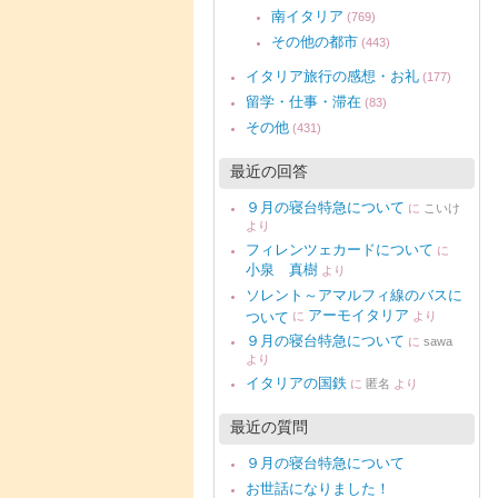
南イタリア
(769)
その他の都市
(443)
イタリア旅行の感想・お礼
(177)
留学・仕事・滞在
(83)
その他
(431)
最近の回答
９月の寝台特急について
に
こいけ
より
フィレンツェカードについて
に
小泉 真樹
より
ソレント～アマルフィ線のバスに
アーモイタリア
ついて
に
より
９月の寝台特急について
に
sawa
より
イタリアの国鉄
に
匿名
より
最近の質問
９月の寝台特急について
お世話になりました！