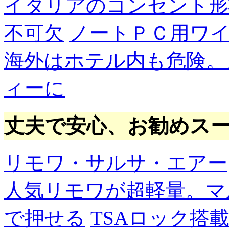
イタリアのコンセント形
不可欠
ノートＰＣ用ワ
海外はホテル内も危険。
ィーに
丈夫で安心、お勧めス
リモワ・サルサ・エアー
人気リモワが超軽量。マ
で押せる
TSAロック搭