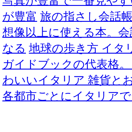
写真が豊富で一番見やす
が豊富
旅の指さし会話帳
想像以上に使える本。会
なる
地球の歩き方 イタ
ガイドブックの代表格。
わいいイタリア 雑貨と
各都市ごとにイタリアで