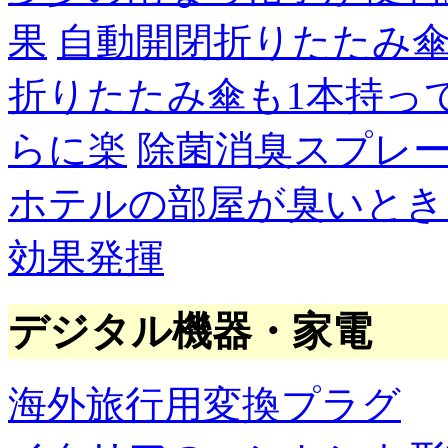
果
自動開閉折りたたみ
折りたたみ傘も1本持っ
らに楽
除菌消臭スプレ
ホテルの部屋が臭いとき
効果発揮
デジタル機器・家電
海外旅行用変換プラグ