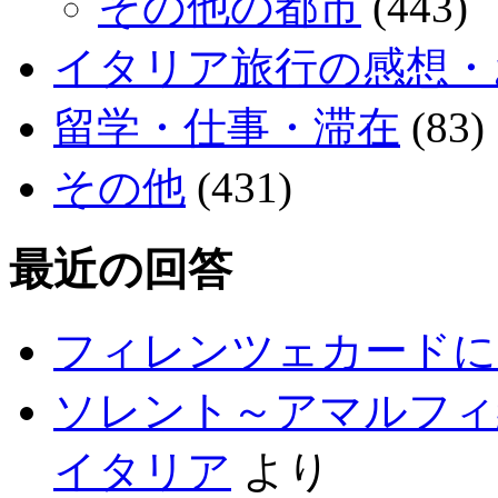
その他の都市
(443)
イタリア旅行の感想・
留学・仕事・滞在
(83)
その他
(431)
最近の回答
フィレンツェカードに
ソレント～アマルフィ
イタリア
より