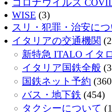
コロナウイルス COVID
WISE
(3)
スリ・犯罪・治安につ
イタリアの交通機関
(2
新特急 ITALO イタ
イタリア国鉄全般
(3
国鉄ネット予約
(360
バス・地下鉄
(454)
タクシーについて
(1