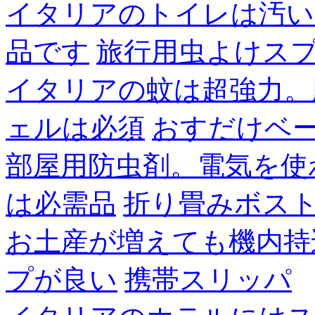
イタリアのトイレは汚い
品です
旅行用虫よけス
イタリアの蚊は超強力。
ェルは必須
おすだけベ
部屋用防虫剤。電気を使
は必需品
折り畳みボス
お土産が増えても機内持
プが良い
携帯スリッパ