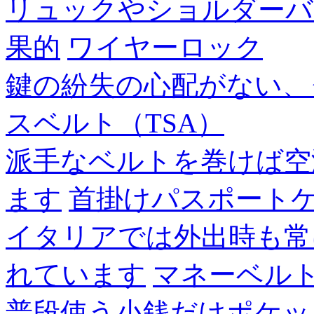
リュックやショルダーバ
果的
ワイヤーロック
鍵の紛失の心配がない、
スベルト（TSA）
派手なベルトを巻けば空
ます
首掛けパスポート
イタリアでは外出時も常
れています
マネーベル
普段使う小銭だけポケッ