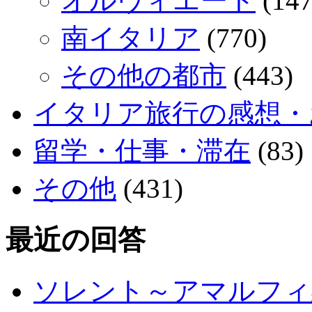
オルヴィエート
(147
南イタリア
(770)
その他の都市
(443)
イタリア旅行の感想・
留学・仕事・滞在
(83)
その他
(431)
最近の回答
ソレント～アマルフィ