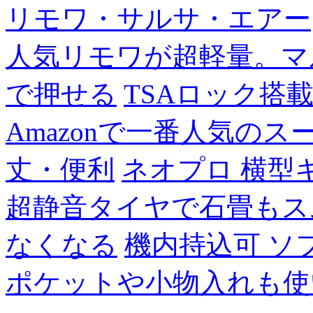
リモワ・サルサ・エアー
人気リモワが超軽量。マ
で押せる
TSAロック搭
Amazonで一番人気の
丈・便利
ネオプロ 横型
超静音タイヤで石畳もス
なくなる
機内持込可 ソ
ポケットや小物入れも使