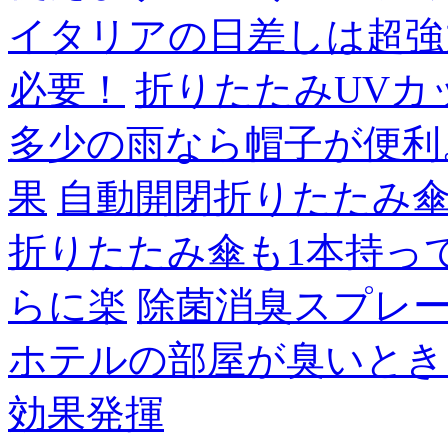
イタリアの日差しは超強
必要！
折りたたみUVカ
多少の雨なら帽子が便利
果
自動開閉折りたたみ
折りたたみ傘も1本持っ
らに楽
除菌消臭スプレ
ホテルの部屋が臭いとき
効果発揮