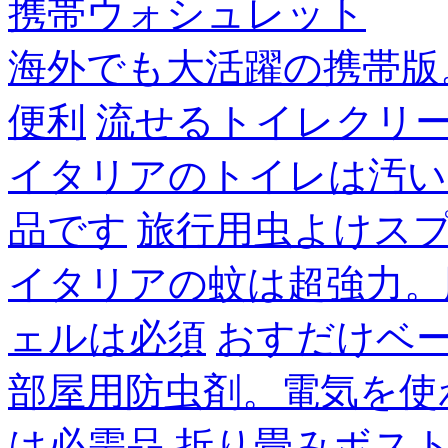
携帯ウォシュレット
海外でも大活躍の携帯版
便利
流せるトイレクリ
イタリアのトイレは汚い
品です
旅行用虫よけス
イタリアの蚊は超強力。
ェルは必須
おすだけベ
部屋用防虫剤。電気を使
は必需品
折り畳みボス