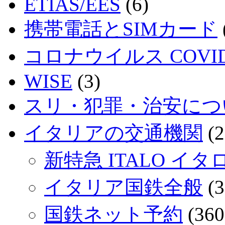
ETIAS/EES
(6)
携帯電話とSIMカード
コロナウイルス COVID
WISE
(3)
スリ・犯罪・治安につ
イタリアの交通機関
(2
新特急 ITALO イタ
イタリア国鉄全般
(3
国鉄ネット予約
(360