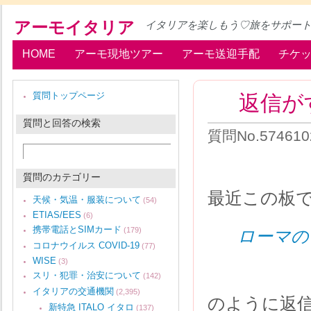
アーモイタリア
イタリアを楽しもう♡旅をサポー
HOME
アーモ現地ツアー
アーモ送迎手配
チケ
返信が
質問トップページ
質問と回答の検索
質問No.5746102
質問のカテゴリー
最近この板
天候・気温・服装について
(54)
ETIAS/EES
(6)
携帯電話とSIMカード
(179)
ローマの
コロナウイルス COVID-19
(77)
WISE
(3)
スリ・犯罪・治安について
(142)
イタリアの交通機関
(2,395)
のように返
新特急 ITALO イタロ
(137)