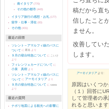
ころ直ちに
南イタリア
(770)
稿だから直
その他の都市
(443)
イタリア旅行の感想・お礼
(177)
信したこと
留学・仕事・滞在
(83)
その他
(431)
ません。
最近の回答
改善してい
ソレント～アマルフィ線のバスに
ついて
に
匿名
より
します。
９月の寝台特急について
に
こいけ
より
フィレンツェカードについて
に
小泉 真樹
より
アーモイタリア
より:
ソレント～アマルフィ線のバスに
アーモイタリア
ついて
に
より
原因はいくつか
９月の寝台特急について
に
sawa
より
（１）回答にU
して管理者の承
最近の質問
れると思います
ナポリ地震による観光への影響に