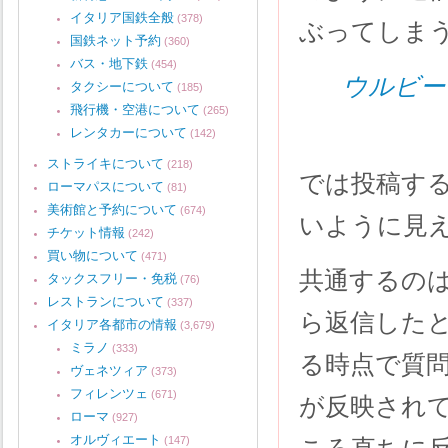
イタリア国鉄全般
(378)
ぶってしま
国鉄ネット予約
(360)
バス・地下鉄
(454)
ウルビー
タクシーについて
(185)
飛行機・空港について
(265)
レンタカーについて
(142)
ストライキについて
(218)
では投稿す
ローマパスについて
(81)
美術館と予約について
(674)
いように見
チケット情報
(242)
買い物について
(471)
共通するの
タックスフリー・免税
(76)
レストランについて
(337)
ら返信した
イタリア各都市の情報
(3,679)
ミラノ
(333)
る時点で質問N
ヴェネツィア
(373)
フィレンツェ
(671)
が反映され
ローマ
(927)
オルヴィエート
(147)