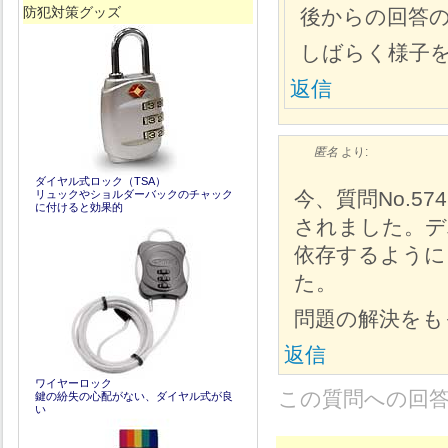
防犯対策グッズ
後からの回答
しばらく様子
返信
匿名
より:
ダイヤル式ロック（TSA）
今、質問No.5
リュックやショルダーバックのチャック
に付けると効果的
されました。デ
依存するように
た。
問題の解決をも
返信
ワイヤーロック
この質問への回
鍵の紛失の心配がない、ダイヤル式が良
い