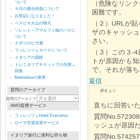
ついて
（危険なリンク
９月の寝台特急について
困難です。
お世話になりました！
（２）URLが
ベスピオ火山の噴火
ソレント～アマルフィ線のバスに
ザのキャッシュ
ついて
さい。
ナポリのピザ屋
フィレンツェカードについて
（３）この３-
イタリアの国鉄
トが原因かも知
トレニタリアチケットでの失態→
で、それが落ち
回復
Marinobusの座席
返信
質問のアーカイブ
匿名
より:
質問のアーカイブ
直ちに回答い
AMO提携サービス
質問No.572
フィレンツェHotel Executive
ローマ空港送迎サービス
ッシュが原因
イタリア旅行に便利な持ち物
質問No.574