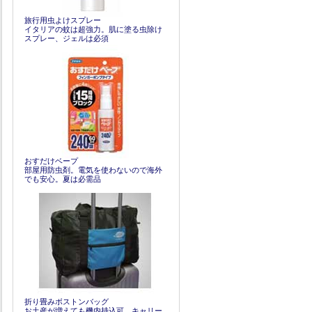
旅行用虫よけスプレー
イタリアの蚊は超強力。肌に塗る虫除け
スプレー、ジェルは必須
おすだけベープ
部屋用防虫剤。電気を使わないので海外
でも安心。夏は必需品
折り畳みボストンバッグ
お土産が増えても機内持込可。キャリー