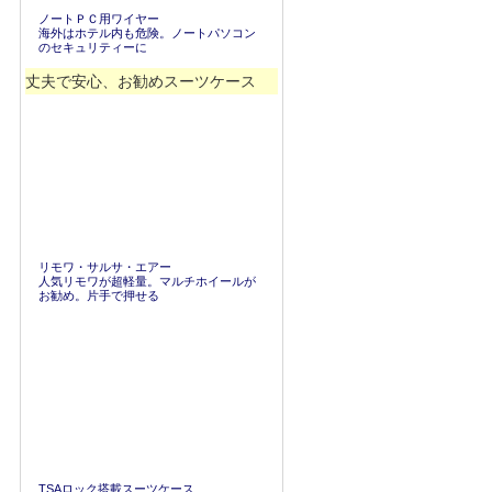
ノートＰＣ用ワイヤー
海外はホテル内も危険。ノートパソコン
のセキュリティーに
丈夫で安心、お勧めスーツケース
リモワ・サルサ・エアー
人気リモワが超軽量。マルチホイールが
お勧め。片手で押せる
TSAロック搭載スーツケース