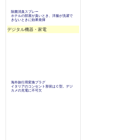
除菌消臭スプレー
ホテルの部屋が臭いとき、洋服が洗濯で
きないときに効果発揮
デジタル機器・家電
海外旅行用変換プラグ
イタリアのコンセント形状はＣ型。デジ
カメの充電に不可欠