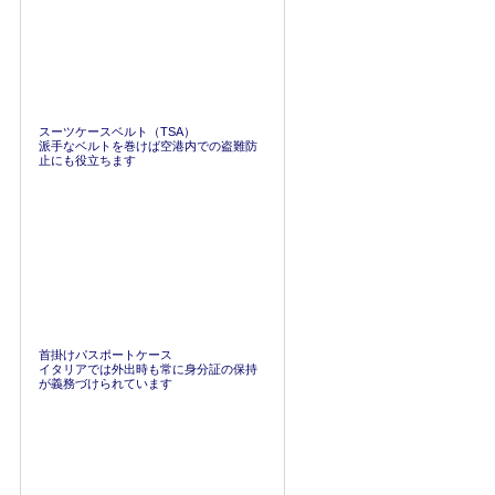
スーツケースベルト（TSA）
派手なベルトを巻けば空港内での盗難防
止にも役立ちます
首掛けパスポートケース
イタリアでは外出時も常に身分証の保持
が義務づけられています