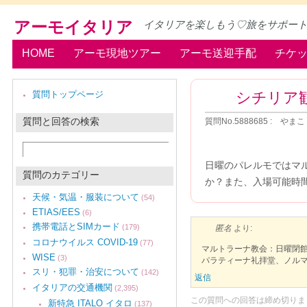
アーモイタリア
イタリアを楽しもう♡旅をサポー
HOME
アーモ現地ツアー
アーモ送迎手配
チケ
シチリア
質問トップページ
質問と回答の検索
質問No.5888685 : やまこ
日曜のパレルモではマ
質問のカテゴリー
か？また、入場可能時
天候・気温・服装について
(54)
ETIAS/EES
(6)
携帯電話とSIMカード
(179)
匿名
より:
コロナウイルス COVID-19
(77)
マルトラーナ教会：日曜閉
WISE
(3)
パラティーナ礼拝堂、ノルマンニ
スリ・犯罪・治安について
(142)
返信
イタリアの交通機関
(2,395)
この質問への回答は締め切りま
新特急 ITALO イタロ
(137)