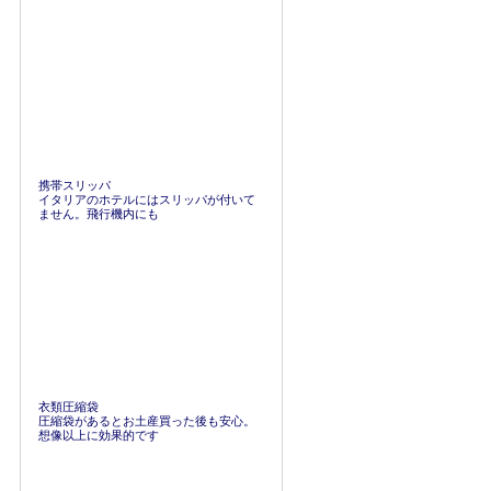
携帯スリッパ
イタリアのホテルにはスリッパが付いて
ません。飛行機内にも
衣類圧縮袋
圧縮袋があるとお土産買った後も安心。
想像以上に効果的です