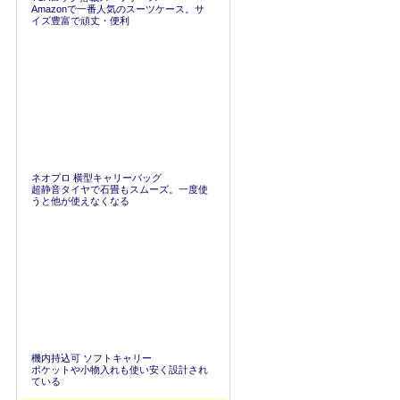
Amazonで一番人気のスーツケース。サ
イズ豊富で頑丈・便利
ネオプロ 横型キャリーバッグ
超静音タイヤで石畳もスムーズ。一度使
うと他が使えなくなる
機内持込可 ソフトキャリー
ポケットや小物入れも使い安く設計され
ている