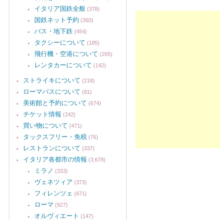
イタリア国鉄全般
(378)
国鉄ネット予約
(360)
バス・地下鉄
(454)
タクシーについて
(185)
飛行機・空港について
(265)
レンタカーについて
(142)
ストライキについて
(218)
ローマパスについて
(81)
美術館と予約について
(674)
チケット情報
(242)
買い物について
(471)
タックスフリー・免税
(76)
レストランについて
(337)
イタリア各都市の情報
(3,678)
ミラノ
(333)
ヴェネツィア
(373)
フィレンツェ
(671)
ローマ
(927)
オルヴィエート
(147)