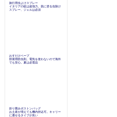
旅行用虫よけスプレー
イタリアの蚊は超強力。肌に塗る虫除け
スプレー、ジェルは必須
おすだけベープ
部屋用防虫剤。電気を使わないので海外
でも安心。夏は必需品
折り畳みボストンバッグ
お土産が増えても機内持込可。キャリー
に通せるタイプが良い