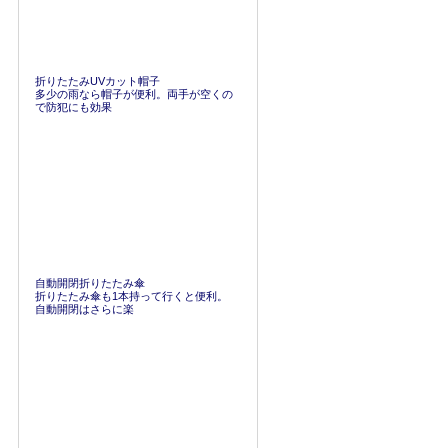
折りたたみUVカット帽子
多少の雨なら帽子が便利。両手が空くの
で防犯にも効果
自動開閉折りたたみ傘
折りたたみ傘も1本持って行くと便利。
自動開閉はさらに楽