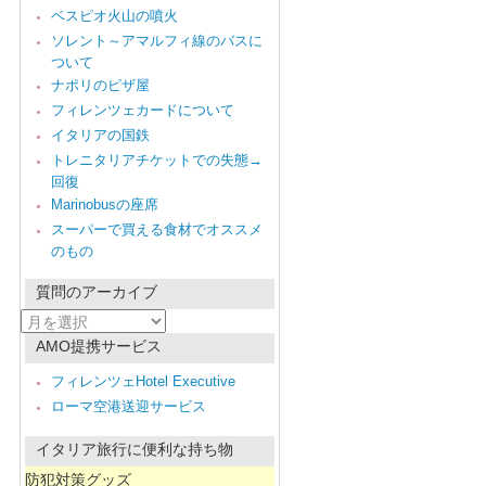
ベスピオ火山の噴火
ソレント～アマルフィ線のバスに
ついて
ナポリのピザ屋
フィレンツェカードについて
イタリアの国鉄
トレニタリアチケットでの失態→
回復
Marinobusの座席
スーパーで買える食材でオススメ
のもの
質問のアーカイブ
質
問
AMO提携サービス
の
ア
フィレンツェHotel Executive
ー
ローマ空港送迎サービス
カ
イ
ブ
イタリア旅行に便利な持ち物
防犯対策グッズ