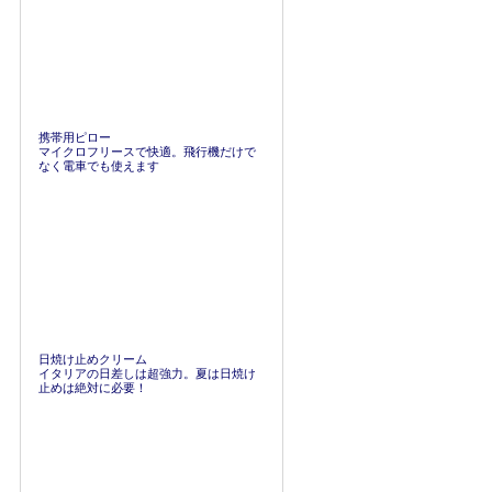
携帯用ピロー
マイクロフリースで快適。飛行機だけで
なく電車でも使えます
日焼け止めクリーム
イタリアの日差しは超強力。夏は日焼け
止めは絶対に必要！