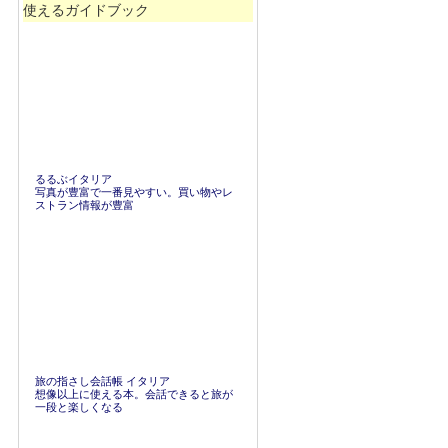
使えるガイドブック
るるぶイタリア
写真が豊富で一番見やすい。買い物やレ
ストラン情報が豊富
旅の指さし会話帳 イタリア
想像以上に使える本。会話できると旅が
一段と楽しくなる