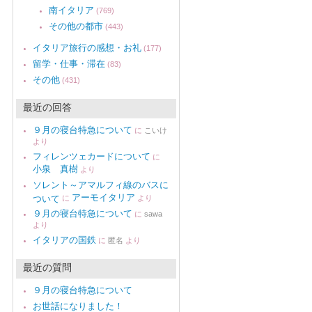
南イタリア
(769)
その他の都市
(443)
イタリア旅行の感想・お礼
(177)
留学・仕事・滞在
(83)
その他
(431)
最近の回答
９月の寝台特急について
に
こいけ
より
フィレンツェカードについて
に
小泉 真樹
より
ソレント～アマルフィ線のバスに
アーモイタリア
ついて
に
より
９月の寝台特急について
に
sawa
より
イタリアの国鉄
に
匿名
より
最近の質問
９月の寝台特急について
お世話になりました！