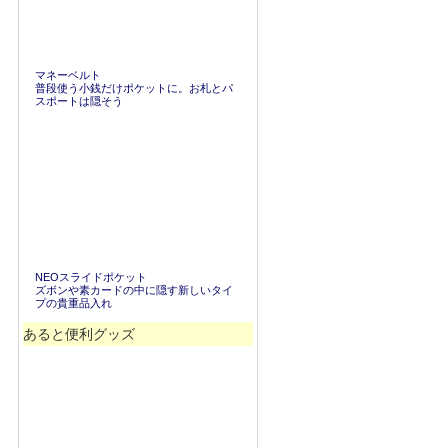
マネーベルト
普段使う小銭だけポケットに。お札とパ
スポートは隠そう
NEOスライドポケット
ズボンや素カードの中に隠す新しいタイ
プの貴重品入れ
あると便利グッズ