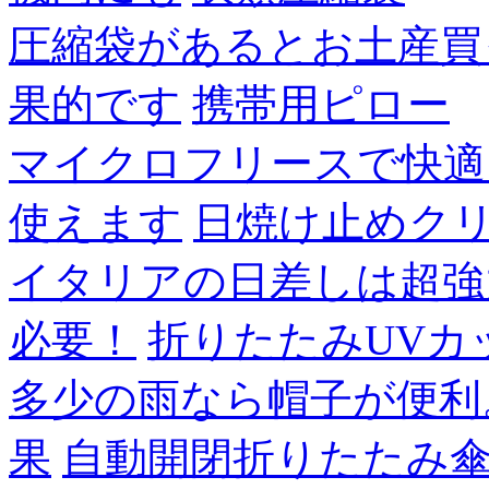
圧縮袋があるとお土産買
果的です
携帯用ピロー
マイクロフリースで快適
使えます
日焼け止めク
イタリアの日差しは超強
必要！
折りたたみUVカ
多少の雨なら帽子が便利
果
自動開閉折りたたみ