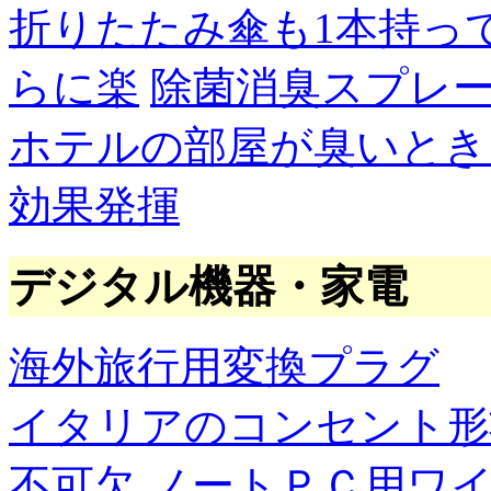
折りたたみ傘も1本持っ
らに楽
除菌消臭スプレ
ホテルの部屋が臭いとき
効果発揮
デジタル機器・家電
海外旅行用変換プラグ
イタリアのコンセント形
不可欠
ノートＰＣ用ワ