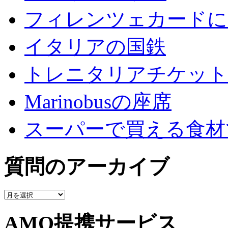
フィレンツェカードに
イタリアの国鉄
トレニタリアチケット
Marinobusの座席
スーパーで買える食材
質問のアーカイブ
質
問
の
AMO提携サービス
ア