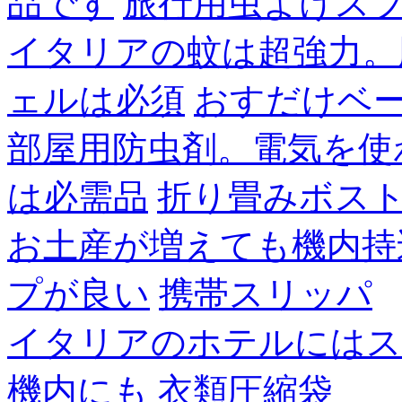
品です
旅行用虫よけス
イタリアの蚊は超強力。
ェルは必須
おすだけベ
部屋用防虫剤。電気を使
は必需品
折り畳みボス
お土産が増えても機内持
プが良い
携帯スリッパ
イタリアのホテルにはス
機内にも
衣類圧縮袋