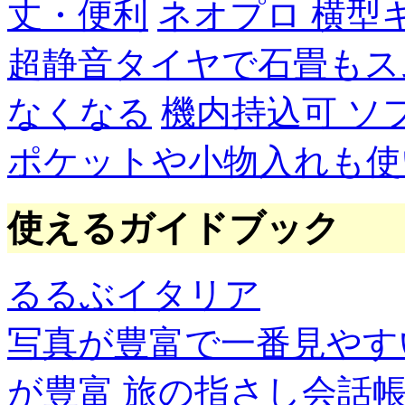
丈・便利
ネオプロ 横型
超静音タイヤで石畳もス
なくなる
機内持込可 ソ
ポケットや小物入れも使
使えるガイドブック
るるぶイタリア
写真が豊富で一番見やす
が豊富
旅の指さし会話帳