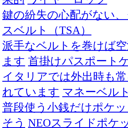
鍵の紛失の心配がない、
スベルト（TSA）
派手なベルトを巻けば空
ます
首掛けパスポート
イタリアでは外出時も常
れています
マネーベル
普段使う小銭だけポケッ
そう
NEOスライドポケ