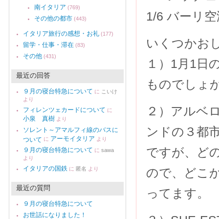
南イタリア
(769)
1/6 バーリ
その他の都市
(443)
イタリア旅行の感想・お礼
(177)
いくつかお
留学・仕事・滞在
(83)
その他
(431)
１）1月1日
最近の回答
ものでしょ
９月の寝台特急について
に
こいけ
より
２）アルベ
フィレンツェカードについて
に
小泉 真樹
より
ンドの３都
ソレント～アマルフィ線のバスに
アーモイタリア
ついて
に
より
ですが、ど
９月の寝台特急について
に
sawa
より
イタリアの国鉄
に
匿名
より
ので、どこ
最近の質問
ってます。
９月の寝台特急について
お世話になりました！