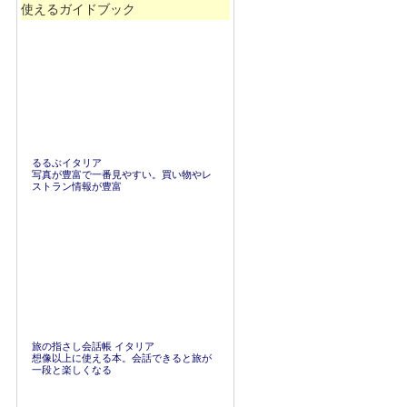
使えるガイドブック
るるぶイタリア
写真が豊富で一番見やすい。買い物やレ
ストラン情報が豊富
旅の指さし会話帳 イタリア
想像以上に使える本。会話できると旅が
一段と楽しくなる