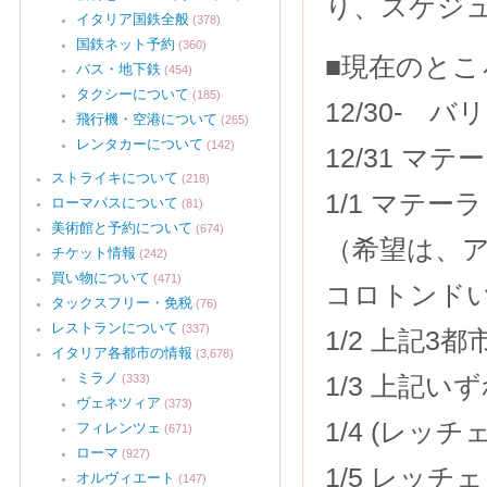
り、スケジ
イタリア国鉄全般
(378)
国鉄ネット予約
(360)
■現在のと
バス・地下鉄
(454)
タクシーについて
(185)
12/30-
飛行機・空港について
(265)
レンタカーについて
(142)
12/31 マ
ストライキについて
(218)
1/1 マテー
ローマパスについて
(81)
美術館と予約について
(674)
（希望は、
チケット情報
(242)
買い物について
(471)
コロトンド
タックスフリー・免税
(76)
レストランについて
(337)
1/2 上記
イタリア各都市の情報
(3,678)
ミラノ
1/3 上記
(333)
ヴェネツィア
(373)
1/4 (レッチ
フィレンツェ
(671)
ローマ
(927)
1/5 レッ
オルヴィエート
(147)