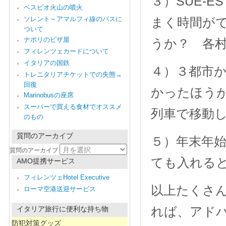
３）SUE-
ベスピオ火山の噴火
ソレント～アマルフィ線のバスに
まく時間が
ついて
ナポリのピザ屋
うか？ 各
フィレンツェカードについて
イタリアの国鉄
４）３都市か
トレニタリアチケットでの失態→
回復
かったほう
Marinobusの座席
スーパーで買える食材でオススメ
列車で移動
のもの
質問のアーカイブ
５）年末年
質問のアーカイブ
ても入れる
AMO提携サービス
フィレンツェHotel Executive
以上たくさ
ローマ空港送迎サービス
れば、アド
イタリア旅行に便利な持ち物
防犯対策グッズ