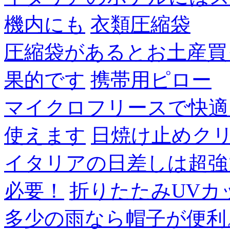
機内にも
衣類圧縮袋
圧縮袋があるとお土産買
果的です
携帯用ピロー
マイクロフリースで快適
使えます
日焼け止めク
イタリアの日差しは超強
必要！
折りたたみUVカ
多少の雨なら帽子が便利