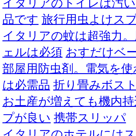
イタリアのトイレは汚い
品です
旅行用虫よけス
イタリアの蚊は超強力。
ェルは必須
おすだけベ
部屋用防虫剤。電気を使
は必需品
折り畳みボス
お土産が増えても機内持
プが良い
携帯スリッパ
イタリアのホテルにはス