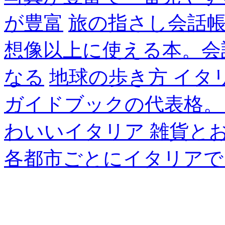
が豊富
旅の指さし会話帳
想像以上に使える本。会
なる
地球の歩き方 イタ
ガイドブックの代表格。
わいいイタリア 雑貨と
各都市ごとにイタリアで