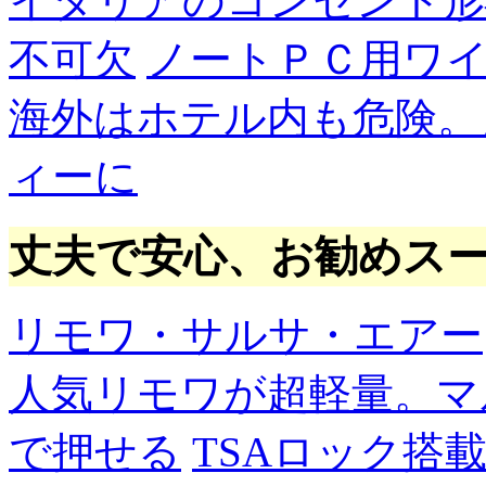
イタリアのコンセント形
不可欠
ノートＰＣ用ワ
海外はホテル内も危険。
ィーに
丈夫で安心、お勧めス
リモワ・サルサ・エアー
人気リモワが超軽量。マ
で押せる
TSAロック搭