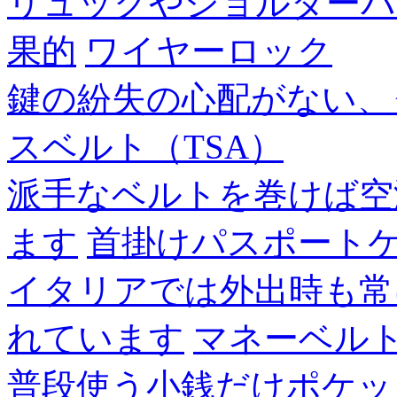
リュックやショルダーバ
果的
ワイヤーロック
鍵の紛失の心配がない、
スベルト（TSA）
派手なベルトを巻けば空
ます
首掛けパスポート
イタリアでは外出時も常
れています
マネーベル
普段使う小銭だけポケッ