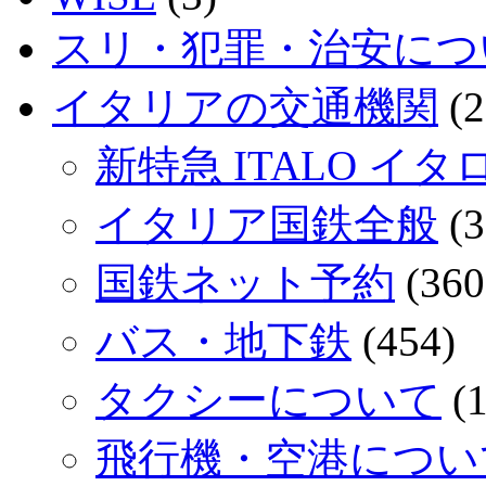
スリ・犯罪・治安につ
イタリアの交通機関
(2
新特急 ITALO イタ
イタリア国鉄全般
(3
国鉄ネット予約
(360
バス・地下鉄
(454)
タクシーについて
(1
飛行機・空港につい