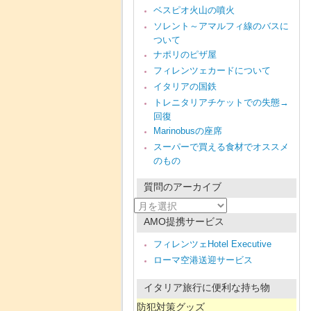
ベスピオ火山の噴火
ソレント～アマルフィ線のバスに
ついて
ナポリのピザ屋
フィレンツェカードについて
イタリアの国鉄
トレニタリアチケットでの失態→
回復
Marinobusの座席
スーパーで買える食材でオススメ
のもの
質問のアーカイブ
質
問
AMO提携サービス
の
ア
フィレンツェHotel Executive
ー
ローマ空港送迎サービス
カ
イ
ブ
イタリア旅行に便利な持ち物
防犯対策グッズ