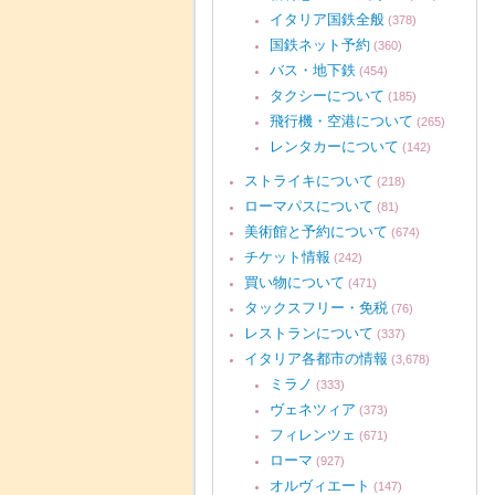
イタリア国鉄全般
(378)
国鉄ネット予約
(360)
バス・地下鉄
(454)
タクシーについて
(185)
飛行機・空港について
(265)
レンタカーについて
(142)
ストライキについて
(218)
ローマパスについて
(81)
美術館と予約について
(674)
チケット情報
(242)
買い物について
(471)
タックスフリー・免税
(76)
レストランについて
(337)
イタリア各都市の情報
(3,678)
ミラノ
(333)
ヴェネツィア
(373)
フィレンツェ
(671)
ローマ
(927)
オルヴィエート
(147)