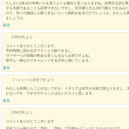
たしかに2名分の年間パスを買うよりも随分と安くなりますね。説明文を読む
そも夫婦であることも証明できないですし、文字通り大人2名で購入できるみた
ので、別々の施設に入館できないという制約があるだけでしょうか。わたしも
ましょうか。
返信
OTAOTA
より:
コメントありがとうございます。
予約時間に囚われずフラッと入館できるし、
ヴァザーリの回廊の料金も安くなるならお得ですよね。
苗字も一緒なのでチャレンジする方向に傾いています。
返信
フィレンツェ在住です
より:
わたしも利用したことがないですが、イタリアは名字が夫婦で異なりますし、
かないです。ですのでチェックはないだろうと思います。
返信
OTAOTA
より:
コメントありがとうございます
完全フリー旅なので「予約」「予約」で日程がパニックになりそうなので、