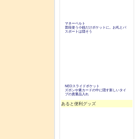
マネーベルト
普段使う小銭だけポケットに。お札とパ
スポートは隠そう
NEOスライドポケット
ズボンや素カードの中に隠す新しいタイ
プの貴重品入れ
あると便利グッズ