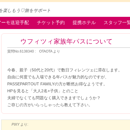
を楽しもう♡旅をサポート
アーモ送迎手配
チケット予約
提携ホテル
スタッフ一
ウフィツィ家族年パスについて
質問No.6138340 : OTAOTA より
今春、親子（50代と20代）で数日フィレンツェに滞在します。
自由に何度でも入場できる年パスが魅力的なのですが、
PASSEPARTOUT FAMILYの方が断然お得なようです。
HPを見ると「大人2名+子供」とのこと
夫婦でなくても問題なく購入できますでしょうか？
ご存じの方がいらっしゃったら教えて下さい。
PIXY
より: