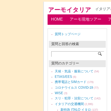
アーモイタリア
イタリア
HOME
アーモ現地ツアー
質問トップページ
質問と回答の検索
質問のカテゴリー
天候・気温・服装について
(54)
ETIAS/EES
(6)
携帯電話とSIMカード
(179)
コロナウイルス COVID-19
(77)
WISE
(3)
スリ・犯罪・治安について
(142)
イタリアの交通機関
(2,395)
新特急 ITALO イタロ
(137)