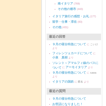
南イタリア
(769)
その他の都市
(443)
イタリア旅行の感想・お礼
(177)
留学・仕事・滞在
(83)
その他
(431)
最近の回答
９月の寝台特急について
に
こいけ
より
フィレンツェカードについて
に
小泉 真樹
より
ソレント～アマルフィ線のバスに
アーモイタリア
ついて
に
より
９月の寝台特急について
に
sawa
より
イタリアの国鉄
に
匿名
より
最近の質問
９月の寝台特急について
お世話になりました！