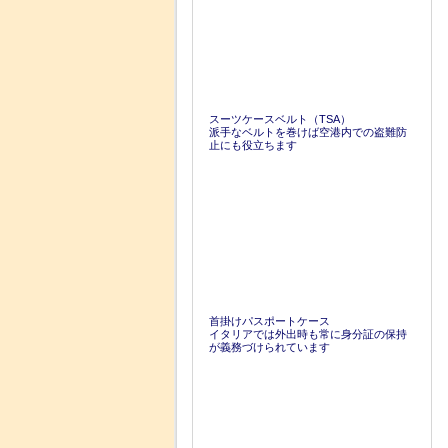
スーツケースベルト（TSA）
派手なベルトを巻けば空港内での盗難防
止にも役立ちます
首掛けパスポートケース
イタリアでは外出時も常に身分証の保持
が義務づけられています