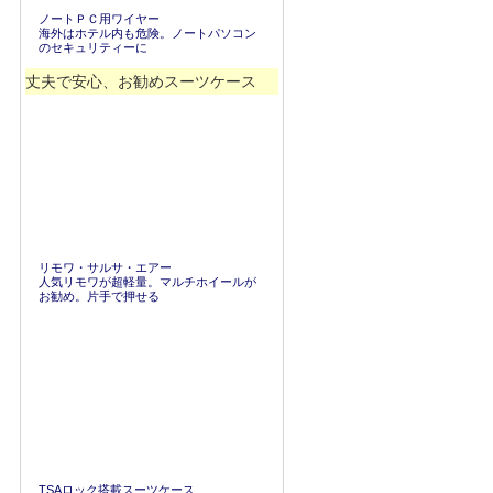
ノートＰＣ用ワイヤー
海外はホテル内も危険。ノートパソコン
のセキュリティーに
丈夫で安心、お勧めスーツケース
リモワ・サルサ・エアー
人気リモワが超軽量。マルチホイールが
お勧め。片手で押せる
TSAロック搭載スーツケース