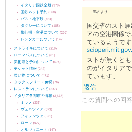
イタリア国鉄全般
(378)
国鉄ネット予約
匿名
より:
(360)
バス・地下鉄
(454)
国交省のスト届
タクシーについて
(185)
飛行機・空港について
アの空港関係で
(265)
レンタカーについて
(142)
ているようです
ストライキについて
scioperi.mit.gov.
(218)
ローマパスについて
(81)
ストが無くとも
美術館と予約について
(674)
のがイタリアで
チケット情報
(242)
ています。
買い物について
(471)
タックスフリー・免税
(76)
返信
レストランについて
(337)
イタリア各都市の情報
(3,678)
この質問への回
ミラノ
(333)
ヴェネツィア
(373)
フィレンツェ
(671)
ローマ
(927)
オルヴィエート
(147)