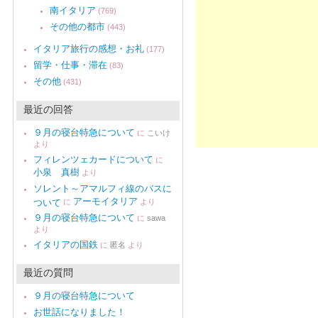
南イタリア
(769)
その他の都市
(443)
イタリア旅行の感想・お礼
(177)
留学・仕事・滞在
(83)
その他
(431)
最近の回答
９月の寝台特急について
に
こいけ
より
フィレンツェカードについて
に
小泉 真樹
より
ソレント～アマルフィ線のバスに
アーモイタリア
ついて
に
より
９月の寝台特急について
に
sawa
より
イタリアの国鉄
に
匿名
より
最近の質問
９月の寝台特急について
お世話になりました！