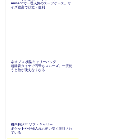
Amazonで一番人気のスーツケース。サ
イズ豊富で頑丈・便利
ネオプロ 横型キャリーバッグ
超静音タイヤで石畳もスムーズ。一度使
うと他が使えなくなる
機内持込可 ソフトキャリー
ポケットや小物入れも使い安く設計され
ている