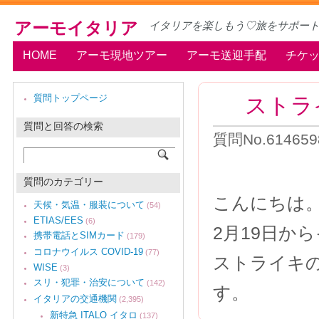
アーモイタリア
イタリアを楽しもう♡旅をサポー
HOME
アーモ現地ツアー
アーモ送迎手配
チケ
ストラ
質問トップページ
質問と回答の検索
質問No.6146
質問のカテゴリー
こんにちは
天候・気温・服装について
(54)
ETIAS/EES
(6)
2月19日か
携帯電話とSIMカード
(179)
コロナウイルス COVID-19
(77)
ストライキ
WISE
(3)
スリ・犯罪・治安について
(142)
す。
イタリアの交通機関
(2,395)
新特急 ITALO イタロ
(137)