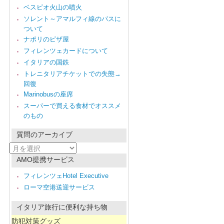
ベスピオ火山の噴火
ソレント～アマルフィ線のバスに
ついて
ナポリのピザ屋
フィレンツェカードについて
イタリアの国鉄
トレニタリアチケットでの失態→
回復
Marinobusの座席
スーパーで買える食材でオススメ
のもの
質問のアーカイブ
質
問
AMO提携サービス
の
ア
フィレンツェHotel Executive
ー
ローマ空港送迎サービス
カ
イ
ブ
イタリア旅行に便利な持ち物
防犯対策グッズ