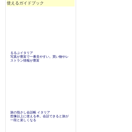
使えるガイドブック
るるぶイタリア
写真が豊富で一番見やすい。買い物やレ
ストラン情報が豊富
旅の指さし会話帳 イタリア
想像以上に使える本。会話できると旅が
一段と楽しくなる