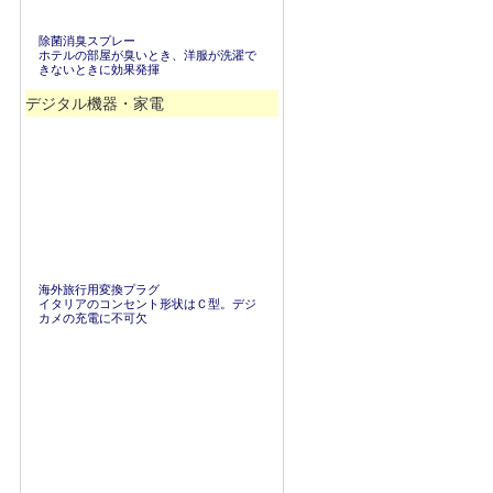
除菌消臭スプレー
ホテルの部屋が臭いとき、洋服が洗濯で
きないときに効果発揮
デジタル機器・家電
海外旅行用変換プラグ
イタリアのコンセント形状はＣ型。デジ
カメの充電に不可欠