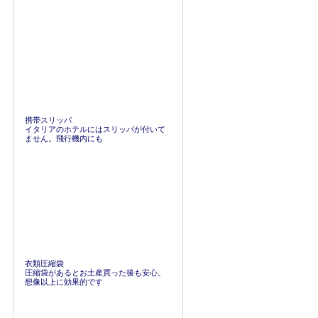
携帯スリッパ
イタリアのホテルにはスリッパが付いて
ません。飛行機内にも
衣類圧縮袋
圧縮袋があるとお土産買った後も安心。
想像以上に効果的です