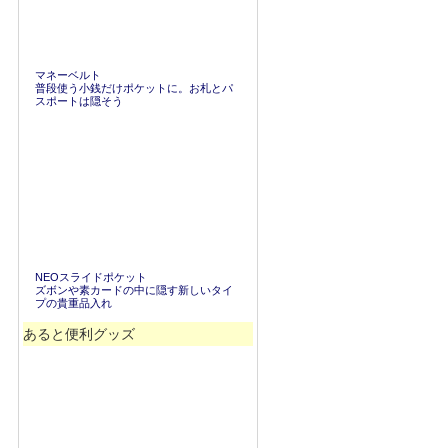
マネーベルト
普段使う小銭だけポケットに。お札とパ
スポートは隠そう
NEOスライドポケット
ズボンや素カードの中に隠す新しいタイ
プの貴重品入れ
あると便利グッズ