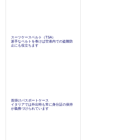
スーツケースベルト（TSA）
派手なベルトを巻けば空港内での盗難防
止にも役立ちます
首掛けパスポートケース
イタリアでは外出時も常に身分証の保持
が義務づけられています