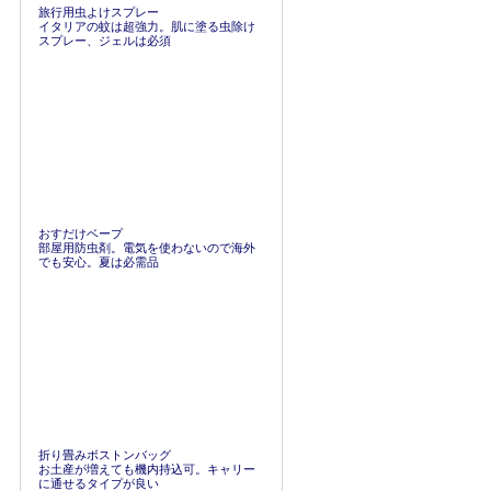
旅行用虫よけスプレー
イタリアの蚊は超強力。肌に塗る虫除け
スプレー、ジェルは必須
おすだけベープ
部屋用防虫剤。電気を使わないので海外
でも安心。夏は必需品
折り畳みボストンバッグ
お土産が増えても機内持込可。キャリー
に通せるタイプが良い