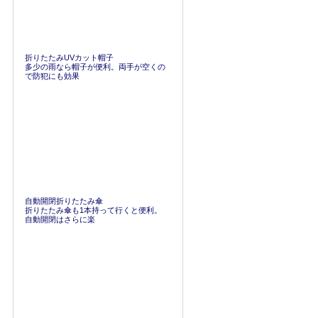
折りたたみUVカット帽子
多少の雨なら帽子が便利。両手が空くの
で防犯にも効果
自動開閉折りたたみ傘
折りたたみ傘も1本持って行くと便利。
自動開閉はさらに楽