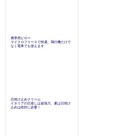
携帯用ピロー
マイクロフリースで快適。飛行機だけで
なく電車でも使えます
日焼け止めクリーム
イタリアの日差しは超強力。夏は日焼け
止めは絶対に必要！