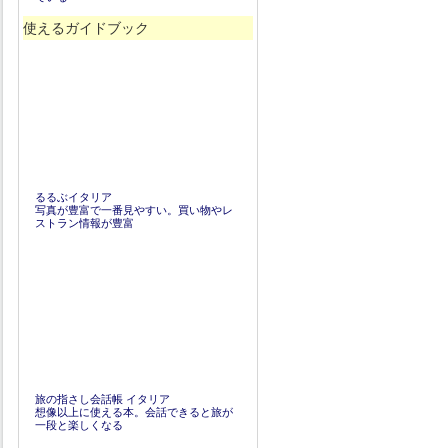
使えるガイドブック
るるぶイタリア
写真が豊富で一番見やすい。買い物やレ
ストラン情報が豊富
旅の指さし会話帳 イタリア
想像以上に使える本。会話できると旅が
一段と楽しくなる