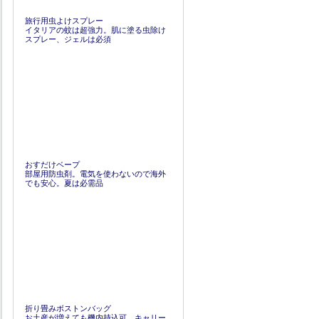
旅行用虫よけスプレー
イタリアの蚊は超強力。肌に塗る虫除け
スプレー、ジェルは必須
おすだけベープ
部屋用防虫剤。電気を使わないので海外
でも安心。夏は必需品
折り畳みボストンバッグ
お土産が増えても機内持込可。キャリー