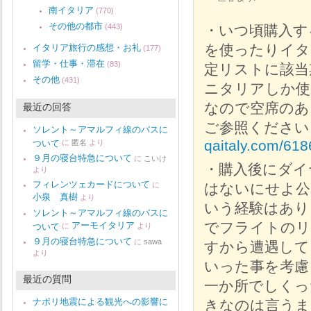
南イタリア
(770)
その他の都市
(443)
・いつ頃購入す
を使ったりイタ
イタリア旅行の感想・お礼
(177)
留学・仕事・滞在
(83)
定リストに該当
その他
(431)
ニタリアしか使
なので空席のあ
最近の回答
ご参照ください
ソレント～アマルフィ線のバスに
qaitaly.com/618
ついて
に
匿名
より
９月の寝台特急について
に
こいけ
・購入後にダイ
より
フィレンツェカードについて
に
はないにせよ公
小泉 真樹
より
いう経験はあり
ソレント～アマルフィ線のバスに
でフライトのリ
アーモイタリア
ついて
に
より
９月の寝台特急について
に
sawa
すから遭遇して
より
いった事を考慮
最近の質問
一か所でしくっ
ナポリ地震による観光への影響に
きなのは言うま