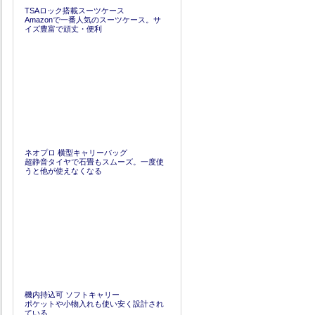
TSAロック搭載スーツケース
Amazonで一番人気のスーツケース。サ
イズ豊富で頑丈・便利
ネオプロ 横型キャリーバッグ
超静音タイヤで石畳もスムーズ。一度使
うと他が使えなくなる
機内持込可 ソフトキャリー
ポケットや小物入れも使い安く設計され
ている