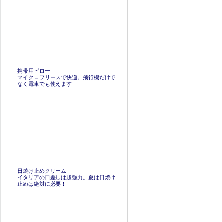
携帯用ピロー
マイクロフリースで快適。飛行機だけで
なく電車でも使えます
日焼け止めクリーム
イタリアの日差しは超強力。夏は日焼け
止めは絶対に必要！