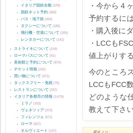
・今から４
イタリア国鉄全般
(378)
国鉄ネット予約
(360)
予約するに
バス・地下鉄
(454)
タクシーについて
(185)
・購入後に
飛行機・空港について
(265)
レンタカーについて
(142)
・LCCもF
ストライキについて
(218)
値上がりする
ローマパスについて
(81)
美術館と予約について
(674)
チケット情報
(242)
今のところ
買い物について
(471)
LCCもFC
タックスフリー・免税
(76)
レストランについて
(337)
どのような
イタリア各都市の情報
(3,679)
ミラノ
(333)
教えて下さ
ヴェネツィア
(373)
フィレンツェ
(671)
ローマ
(927)
オルヴィエート
(147)
匿名
より: