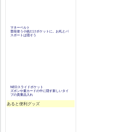
マネーベルト
普段使う小銭だけポケットに。お札とパ
スポートは隠そう
NEOスライドポケット
ズボンや素カードの中に隠す新しいタイ
プの貴重品入れ
あると便利グッズ