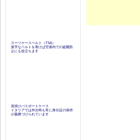
スーツケースベルト（TSA）
派手なベルトを巻けば空港内での盗難防
止にも役立ちます
首掛けパスポートケース
イタリアでは外出時も常に身分証の保持
が義務づけられています