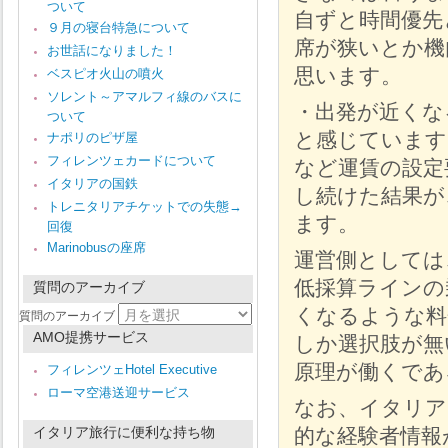
ついて
自ずと時間優先
９月の寝台特急について
席が狭いとか機
お世話になりました！
思います。
ベスピオ火山の噴火
ソレント～アマルフィ線のバスに
・出発が近くな
ついて
と感じています
ナポリのピザ屋
フィレンツェカードについて
など運賃の設定
イタリアの国鉄
し続けた結果が
トレニタリアチケットでの失態→
ます。
回復
Marinobusの座席
運営側としては
低採算ラインの
質問のアーカイブ
くなるような料
質問のアーカイブ
AMO提携サービス
しか選択肢が無
原理が働くであ
フィレンツェHotel Executive
ローマ空港送迎サービス
なお、イタリア
イタリア旅行に便利な持ち物
的な経験者情報