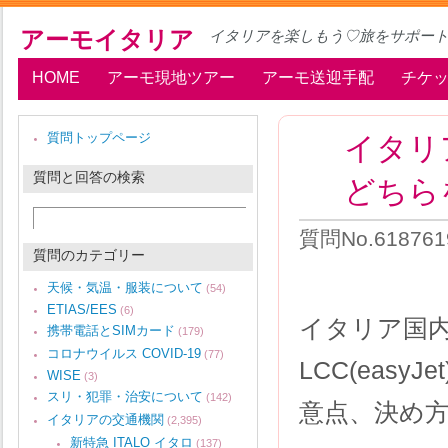
アーモイタリア
イタリアを楽しもう♡旅をサポー
HOME
アーモ現地ツアー
アーモ送迎手配
チケ
イタリ
質問トップページ
質問と回答の検索
どちら
質問No.618761
質問のカテゴリー
天候・気温・服装について
(54)
ETIAS/EES
(6)
イタリア国
携帯電話とSIMカード
(179)
コロナウイルス COVID-19
(77)
LCC(easyJe
WISE
(3)
スリ・犯罪・治安について
(142)
意点、決め
イタリアの交通機関
(2,395)
新特急 ITALO イタロ
(137)