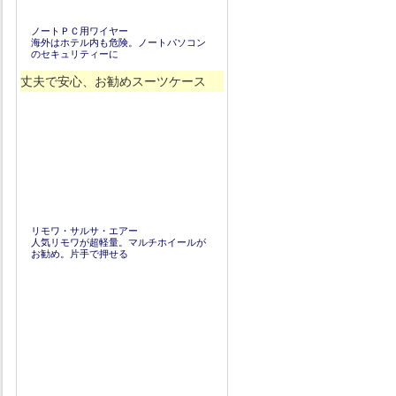
ノートＰＣ用ワイヤー
海外はホテル内も危険。ノートパソコン
のセキュリティーに
丈夫で安心、お勧めスーツケース
リモワ・サルサ・エアー
人気リモワが超軽量。マルチホイールが
お勧め。片手で押せる