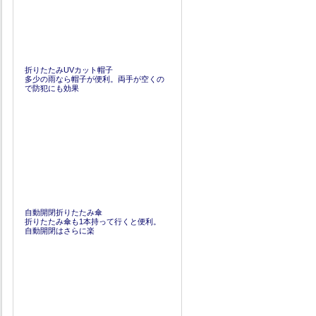
折りたたみUVカット帽子
多少の雨なら帽子が便利。両手が空くの
で防犯にも効果
自動開閉折りたたみ傘
折りたたみ傘も1本持って行くと便利。
自動開閉はさらに楽