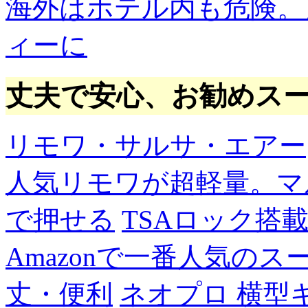
海外はホテル内も危険。
ィーに
丈夫で安心、お勧めス
リモワ・サルサ・エアー
人気リモワが超軽量。マ
で押せる
TSAロック搭
Amazonで一番人気の
丈・便利
ネオプロ 横型