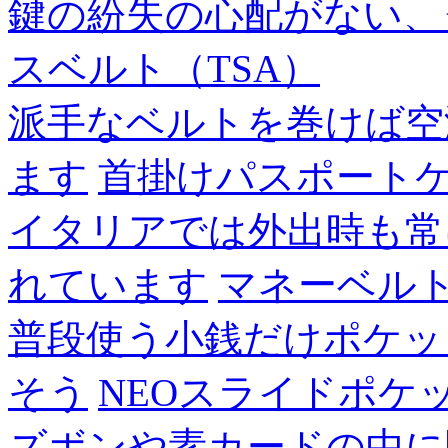
鍵の紛失の心配がない、
スベルト（TSA）
派手なベルトを巻けば空
ます
首掛けパスポート
イタリアでは外出時も常
れています
マネーベル
普段使う小銭だけポケッ
そう
NEOスライドポケ
ズボンや素カードの中に