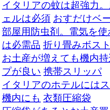
イタリアの蚊は超強力。
ェルは必須
おすだけベ
部屋用防虫剤。電気を使
は必需品
折り畳みボス
お土産が増えても機内持
プが良い
携帯スリッパ
イタリアのホテルにはス
機内にも
衣類圧縮袋