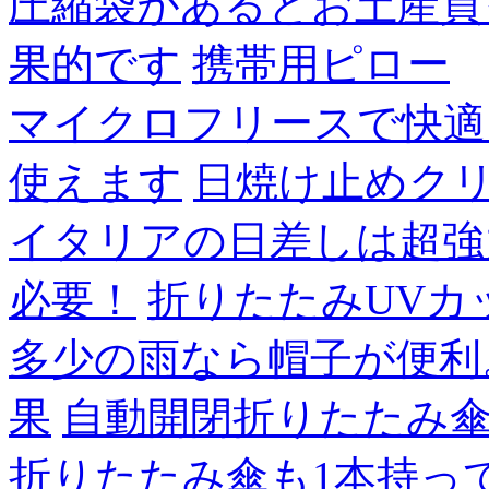
圧縮袋があるとお土産買
果的です
携帯用ピロー
マイクロフリースで快適
使えます
日焼け止めク
イタリアの日差しは超強
必要！
折りたたみUVカ
多少の雨なら帽子が便利
果
自動開閉折りたたみ
折りたたみ傘も1本持っ