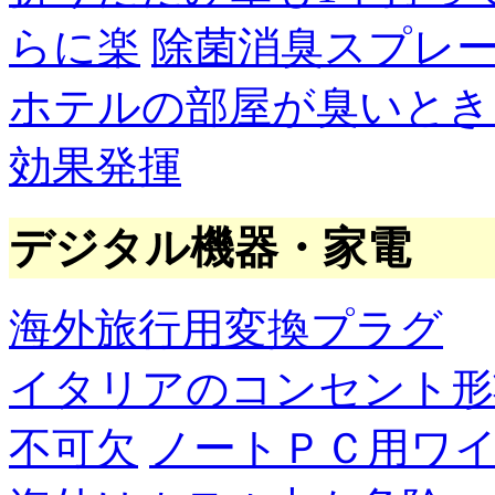
らに楽
除菌消臭スプレ
ホテルの部屋が臭いとき
効果発揮
デジタル機器・家電
海外旅行用変換プラグ
イタリアのコンセント形
不可欠
ノートＰＣ用ワ