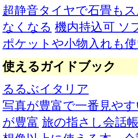
超静音タイヤで石畳もス
なくなる
機内持込可 ソ
ポケットや小物入れも使
使えるガイドブック
るるぶイタリア
写真が豊富で一番見やす
が豊富
旅の指さし会話帳