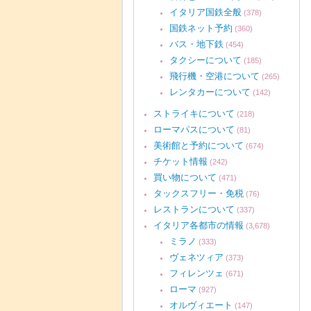
イタリア国鉄全般
(378)
国鉄ネット予約
(360)
バス・地下鉄
(454)
タクシーについて
(185)
飛行機・空港について
(265)
レンタカーについて
(142)
ストライキについて
(218)
ローマパスについて
(81)
美術館と予約について
(674)
チケット情報
(242)
買い物について
(471)
タックスフリー・免税
(76)
レストランについて
(337)
イタリア各都市の情報
(3,678)
ミラノ
(333)
ヴェネツィア
(373)
フィレンツェ
(671)
ローマ
(927)
オルヴィエート
(147)