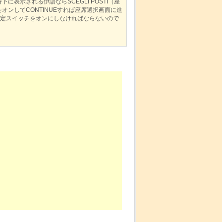
表示される伊語ならSCEGLI POSTI（座
チをオンしてCONTINUEすれば座席選択画面に進
座席指定スイッチをオンにしなければならないので