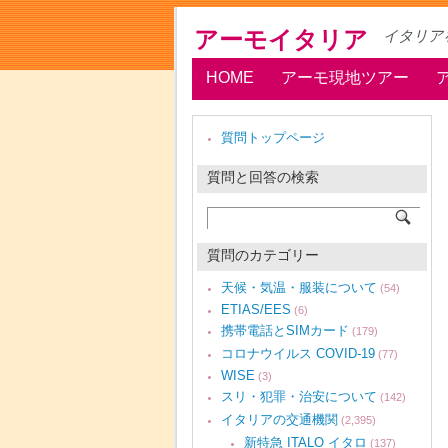
アーモイタリア
イタリア
HOME
アーモ現地ツアー
質問トップページ
質問と回答の検索
質問のカテゴリー
天候・気温・服装について
(54)
ETIAS/EES
(6)
携帯電話とSIMカード
(179)
コロナウイルス COVID-19
(77)
WISE
(3)
スリ・犯罪・治安について
(142)
イタリアの交通機関
(2,395)
新特急 ITALO イタロ
(137)