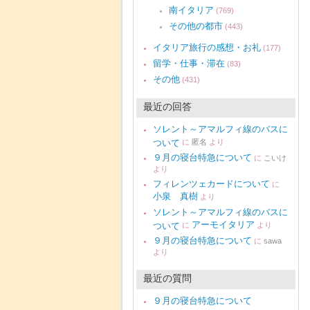
南イタリア
(769)
その他の都市
(443)
イタリア旅行の感想・お礼
(177)
留学・仕事・滞在
(83)
その他
(431)
最近の回答
ソレント～アマルフィ線のバスに
ついて
に
匿名
より
９月の寝台特急について
に
こいけ
より
フィレンツェカードについて
に
小泉 真樹
より
ソレント～アマルフィ線のバスに
アーモイタリア
ついて
に
より
９月の寝台特急について
に
sawa
より
最近の質問
９月の寝台特急について