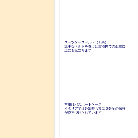
スーツケースベルト（TSA）
派手なベルトを巻けば空港内での盗難防
止にも役立ちます
首掛けパスポートケース
イタリアでは外出時も常に身分証の保持
が義務づけられています