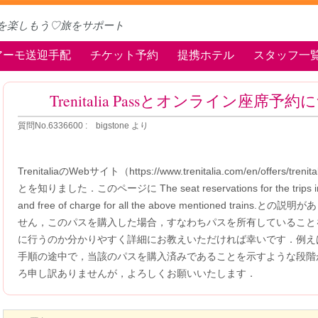
を楽しもう♡旅をサポート
アーモ送迎手配
チケット予約
提携ホテル
スタッフ一
Trenitalia Passとオンライン座席予
質問No.6336600 : bigstone より
TrenitaliaのWebサイト（https://www.trenitalia.com/en/offers/
とを知りました．このページに The seat reservations for the trips inclu
and free of charge for all the above mentioned tr
せん，このパスを購入した場合，すなわちパスを所有していること
に行うのか分かりやすく詳細にお教えいただければ幸いです．例え
手順の途中で，当該のパスを購入済みであることを示すような段階
ろ申し訳ありませんが，よろしくお願いいたします．