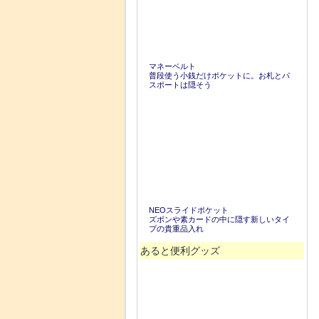
マネーベルト
普段使う小銭だけポケットに。お札とパ
スポートは隠そう
NEOスライドポケット
ズボンや素カードの中に隠す新しいタイ
プの貴重品入れ
あると便利グッズ