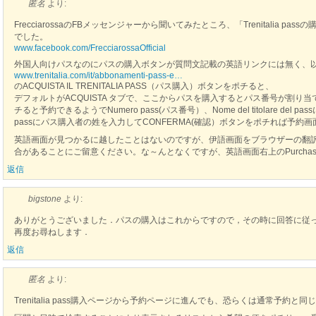
匿名
より:
FrecciarossaのFBメッセンジャーから聞いてみたところ、「Trenitalia 
でした。
www.facebook.com/FrecciarossaOfficial
外国人向けパスなのにパスの購入ボタンが質問文記載の英語リンクには無く、
www.trenitalia.com/it/abbonamenti-pass-e…
のACQUISTA IL TRENITALIA PASS（パス購入）ボタンをポチると、
デフォルトがACQUISTA タブで、ここからパスを購入するとパス番号が割り当
チると予約できるようでNumero pass(パス番号）、Nome del titolare del passに
passにパス購入者の姓を入力してCONFERMA(確認）ボタンをポチれば予約
英語画面が見つかるに越したことはないのですが、伊語画面をブラウザーの翻
合があることにご留意ください。な～んとなくですが、英語画面右上のPurcha
返信
bigstone
より:
ありがとうございました．パスの購入はこれからですので，その時に回答に従
再度お尋ねします．
返信
匿名
より:
Trenitalia pass購入ページから予約ページに進んでも、恐らくは通常予約