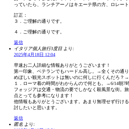
っていたら、ランチアーノはキエーテ県の方、ロレート
訂正：
３．ご理解の通りです。
４．ご理解の通りです。
返信
イタリア個人旅行3度目
より:
2025年4月18日 12:04
早速お二人詳細な情報ありがとうございます！
第一印象、ベテランでもハードル高し。→全くその通り
めぼしい観光スポットは無いのに何しに行くんだろ？→
１．ローマ着の時間がわからんので何とも。→6/14朝
フォッジアは交通・物流の要でしかなく殺風景な街。旅
点とっても参考になります！
他情報もありがとうございます。あまり無理せず行ける
討したいと思います。
返信
匿名
より: