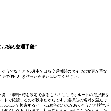
へのお勧め交通手段”
、そうでなくとも6月中旬は各交通機関のダイヤの変更が重な
自身で調べ行き詰ったらまた聞いてください。
です。移動手段、出発・到着日時を設定できるもののここではルートの選択肢を
イトで確認するのが鉄則だからです。選択肢の候補を選んで
nni rotondo で検索すると、732線等のバスがありそうだと検討が
trapにリダイレクトされます。初っ端から良い例にぶつかりました