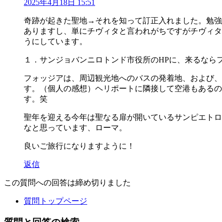
2025年4月18日 15:51
奇跡が起きた聖地→それを知って訂正入れました。勉強
ありますし、単にチヴィタと言われがちですがチヴィタ
うにしています。
１．サンジョバンニロトンド市役所のHPに、来るなら
フォッジアは、周辺観光地へのバスの発着地、および、
す。（個人の感想）ヘリポートに隣接して空港もあるの
す。笑
聖年を迎える今年は聖なる扉が開いているサンピエトロ
なと思っています、ローマ。
良いご旅行になりますように！
返信
この質問への回答は締め切りました
質問トップページ