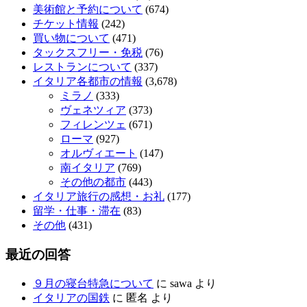
美術館と予約について
(674)
チケット情報
(242)
買い物について
(471)
タックスフリー・免税
(76)
レストランについて
(337)
イタリア各都市の情報
(3,678)
ミラノ
(333)
ヴェネツィア
(373)
フィレンツェ
(671)
ローマ
(927)
オルヴィエート
(147)
南イタリア
(769)
その他の都市
(443)
イタリア旅行の感想・お礼
(177)
留学・仕事・滞在
(83)
その他
(431)
最近の回答
９月の寝台特急について
に
sawa
より
イタリアの国鉄
に
匿名
より