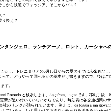
そこから鉄道でフォッジア、そこからバス？
ス？
乗り換え？
、モンテサンタンジェロ、ランチアーノ、ロレト、カーシャ
じるし、トレニタリアの6月15日からの夏ダイヤは未発表だし
よって、どうやって調べるかの基本だけ書きますので、後はご
します。
Giovanni Rotondo と検索します。daはfrom、aはto
更新が追い付いていないからであり、時刻表は各交通機関のサ
のリンクが貼られています。例えば、da foggia a san giova
 Sudが運行しているらしいと思わせておきながらそれをポチるとco