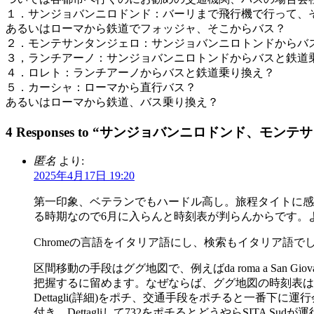
１．サンジョバンニロドンド：バーリまで飛行機で行って、
あるいはローマから鉄道でフォッジャ、そこからバス？
２．モンテサンタンジェロ：サンジョバンニロトンドからバ
３，ランチアーノ：サンジョバンニロトンドからバスと鉄道
４．ロレト：ランチアーノからバスと鉄道乗り換え？
５．カーシャ：ローマから直行バス？
あるいはローマから鉄道、バス乗り換え？
4 Responses to “サンジョバンニロドンド
匿名
より:
2025年4月17日 19:20
第一印象、ベテランでもハードル高し。旅程タイトに感
る時期なので6月に入らんと時刻表が判らんからです。
Chromeの言語をイタリア語にし、検索もイタリア語で
区間移動の手段はググ地図で、例えばda roma a San 
把握するに留めます。なぜならば、ググ地図の時刻表は
Dettagli(詳細)をポチ、交通手段をポチると一番下に運行会社
付き、Dettagliして732をポチるとどうやらSITA