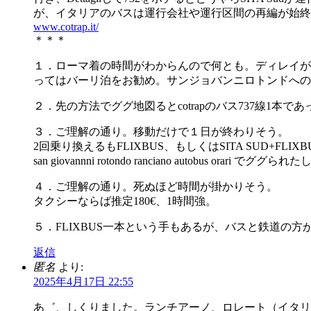
が、イタリアのバスは運行会社や運行区間の再編が始終
www.cotrap.it/
＊＊＊
１．ローマ着の時間がわからんので何とも。ディレイが
ってはバーリ泊をお勧め。サンジョバンニロトンドへの
２．先の方法でググ地図るとcotrapのバス737線1本で
３．ご理解の通り。移動だけで１日が終わりそう。
2回乗り換えるもFLIXBUS、もしくはSITA SUD+FLI
san giovannni rotondo ranciano autobus orari でググられ
４．ご理解の通り。死ぬほど時間が掛かりそう。
タクシーならば推定180€、1時間強。
５．FLIXBUS一本という手もあるが、バスと鉄道の方
返信
匿名
より:
2025年4月17日 22:55
あ゛、しくりました。ランチアーノ、ロレート（イタリ