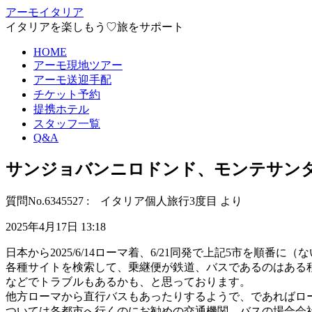
アーモイタリア
イタリアを楽しもう♡旅をサポート
HOME
アーモ現地ツアー
アーモ送迎手配
チケット予約
提携ホテル
スタッフ一覧
Q&A
サンジョバンニロドンド、モンテサン
質問No.6345527 : イタリア個人旅行3度目 より
2025年4月17日 13:18
日本から2025/6/14ローマ着、6/21同発で上記5市を順
各種サイトを検索して、乗継便が鉄道、バスであるのはある
などでトラブルもあるかも、と思っております。
他方ローマから直行バスもあったりするようで、であればロ
ついては各都市へ行くのにお勧めの交通機関、バスの場合会