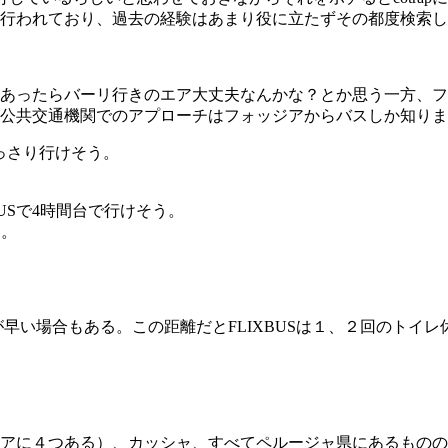
行われており、過去の経験はあまり役に立たずその都度検索し
あったらバーリ行きのエア大丈夫なんかな？とか思う一方、フ
公共交通機関でのアプローチはフォッジアからバスしか知りま
あっさり行けそう。
XBUSで4時間台で行けそう。
たし。
が早い場合もある。この距離だとFLIXBUSは１、２回のトイ
アに４つある）、カッシャ、すべてペルージャ県にあるものの