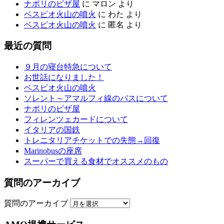
ナポリのピザ屋
に
マロン
より
ベスピオ火山の噴火
に
わた
より
ベスピオ火山の噴火
に
匿名
より
最近の質問
９月の寝台特急について
お世話になりました！
ベスピオ火山の噴火
ソレント～アマルフィ線のバスについて
ナポリのピザ屋
フィレンツェカードについて
イタリアの国鉄
トレニタリアチケットでの失態→回復
Marinobusの座席
スーパーで買える食材でオススメのもの
質問のアーカイブ
質問のアーカイブ