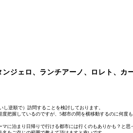
タンジェロ、ランチアーノ、ロレト、カ
番に（ないし逆順で）訪問することを検討しております。
程度把握しているのですが、5都市の間を横移動するのに何度
ーマに泊まり日帰りで行ける都市には行くのもありかも？と思
社名をご存じの範囲で教えて頂けますと幸いです。