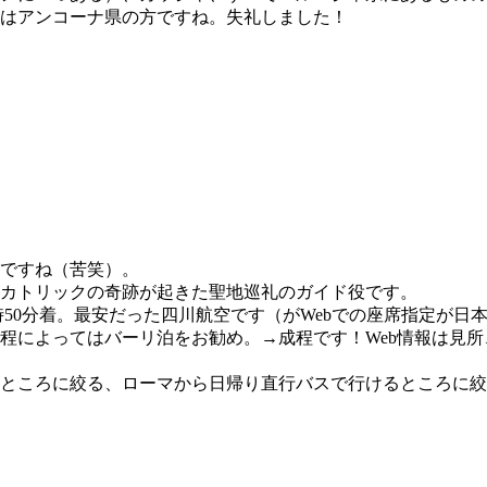
はアンコーナ県の方ですね。失礼しました！
ですね（苦笑）。
カトリックの奇跡が起きた聖地巡礼のガイド役です。
7時50分着。最安だった四川航空です（がWebでの座席指定が
程によってはバーリ泊をお勧め。→成程です！Web情報は見
ところに絞る、ローマから日帰り直行バスで行けるところに絞