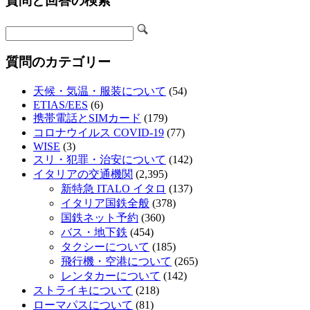
質問と回答の検索
質問のカテゴリー
天候・気温・服装について
(54)
ETIAS/EES
(6)
携帯電話とSIMカード
(179)
コロナウイルス COVID-19
(77)
WISE
(3)
スリ・犯罪・治安について
(142)
イタリアの交通機関
(2,395)
新特急 ITALO イタロ
(137)
イタリア国鉄全般
(378)
国鉄ネット予約
(360)
バス・地下鉄
(454)
タクシーについて
(185)
飛行機・空港について
(265)
レンタカーについて
(142)
ストライキについて
(218)
ローマパスについて
(81)