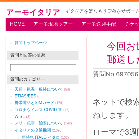
アーモイタリア
イタリアを楽しもう♡旅をサポー
HOME
アーモ現地ツアー
アーモ送迎手配
チケ
今回お
質問トップページ
質問と回答の検索
郵送し
質問No.69705
質問のカテゴリー
天候・気温・服装について
(54)
ETIAS/EES
(6)
ネットで検
携帯電話とSIMカード
(179)
コロナウイルス COVID-19
(77)
ねします。
WISE
(3)
スリ・犯罪・治安について
(142)
ローマで3
イタリアの交通機関
(2,395)
新特急 ITALO イタロ
(137)