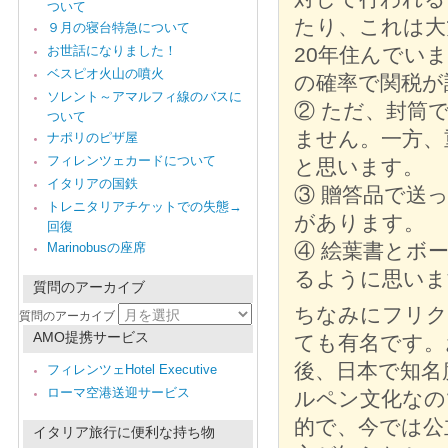
ついて
たり、これは大
９月の寝台特急について
お世話になりました！
20年住んでい
ベスピオ火山の噴火
の確率で関税が
ソレント～アマルフィ線のバスに
② ただ、封筒
ついて
ません。一方、
ナポリのピザ屋
フィレンツェカードについて
と思います。
イタリアの国鉄
③ 贈答品で送
トレニタリアチケットでの失態→
があります。
回復
④ 絵葉書とボ
Marinobusの座席
るように思いま
質問のアーカイブ
ちなみにフリク
質問のアーカイブ
AMO提携サービス
ても有名です。
後、日本で知名
フィレンツェHotel Executive
ローマ空港送迎サービス
ルペン文化なの
的で、今では公
イタリア旅行に便利な持ち物