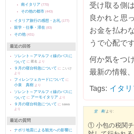
受け取る側
南イタリア
(770)
その他の都市
(443)
良かれと思
イタリア旅行の感想・お礼
(177)
留学・仕事・滞在
(83)
お金を払わ
その他
(431)
うで心配で
最近の回答
ソレント～アマルフィ線のバスに
何か気をつ
ついて
に
匿名
より
９月の寝台特急について
に
こいけ
最新の情報
より
フィレンツェカードについて
に
小泉 真樹
より
Tags:
イタリ
ソレント～アマルフィ線のバスに
アーモイタリア
ついて
に
より
９月の寝台特急について
に
sawa
より
堂 剛
より:
最近の質問
① 小包の税関
ナポリ地震による観光への影響に
対して行われる