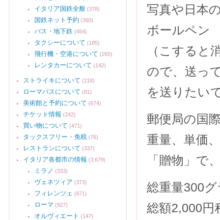
写真や日本
イタリア国鉄全般
(378)
国鉄ネット予約
(360)
ボールペン
バス・地下鉄
(454)
タクシーについて
(185)
（こすると
飛行機・空港について
(265)
レンタカーについて
(142)
ので、送っ
ストライキについて
(218)
を送りたい
ローマパスについて
(81)
美術館と予約について
(674)
チケット情報
(242)
郵便局の国
買い物について
(471)
重量、単価
タックスフリー・免税
(76)
レストランについて
(337)
「贈物」で
イタリア各都市の情報
(3,679)
ミラノ
(333)
ヴェネツィア
(373)
総重量300
フィレンツェ
(671)
ローマ
総額2,00
(927)
オルヴィエート
(147)