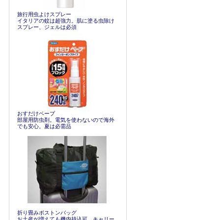
旅行用虫よけスプレー
イタリアの蚊は超強力。肌に塗る虫除け
スプレー、ジェルは必須
おすだけベープ
部屋用防虫剤。電気を使わないので海外
でも安心。夏は必需品
折り畳みボストンバッグ
お土産が増えても機内持込可。キャリー