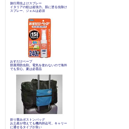
旅行用虫よけスプレー
イタリアの蚊は超強力。肌に塗る虫除け
スプレー、ジェルは必須
おすだけベープ
部屋用防虫剤。電気を使わないので海外
でも安心。夏は必需品
折り畳みボストンバッグ
お土産が増えても機内持込可。キャリー
に通せるタイプが良い