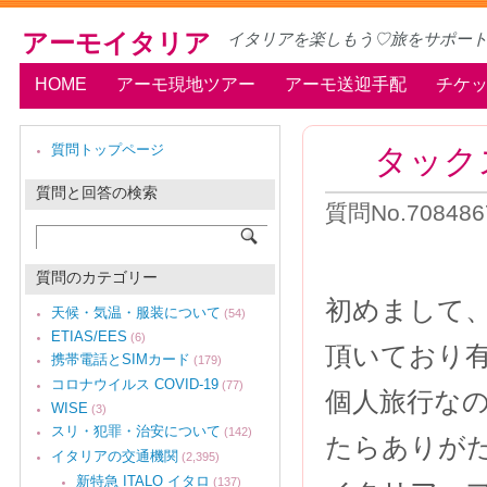
アーモイタリア
イタリアを楽しもう♡旅をサポー
HOME
アーモ現地ツアー
アーモ送迎手配
チケ
タック
質問トップページ
質問と回答の検索
質問No.708486
質問のカテゴリー
初めまして
天候・気温・服装について
(54)
ETIAS/EES
(6)
頂いており
携帯電話とSIMカード
(179)
コロナウイルス COVID-19
(77)
個人旅行な
WISE
(3)
スリ・犯罪・治安について
(142)
たらありが
イタリアの交通機関
(2,395)
新特急 ITALO イタロ
(137)