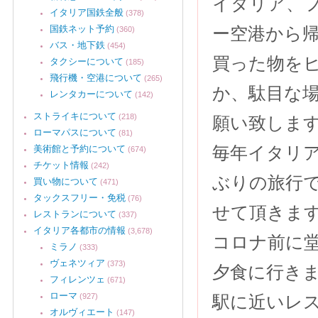
イタリア、
イタリア国鉄全般
(378)
国鉄ネット予約
ー空港から
(360)
バス・地下鉄
(454)
買った物を
タクシーについて
(185)
飛行機・空港について
(265)
か、駄目な
レンタカーについて
(142)
ストライキについて
(218)
願い致しま
ローマパスについて
(81)
毎年イタリ
美術館と予約について
(674)
チケット情報
(242)
ぶりの旅行
買い物について
(471)
タックスフリー・免税
(76)
せて頂きま
レストランについて
(337)
イタリア各都市の情報
(3,678)
コロナ前に
ミラノ
(333)
ヴェネツィア
(373)
夕食に行き
フィレンツェ
(671)
ローマ
(927)
駅に近いレ
オルヴィエート
(147)