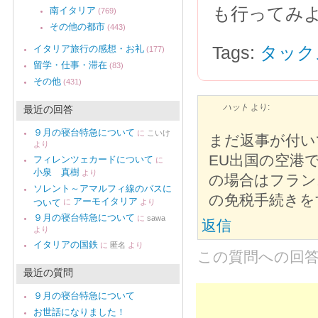
も行ってみ
南イタリア
(769)
その他の都市
(443)
Tags:
タック
イタリア旅行の感想・お礼
(177)
留学・仕事・滞在
(83)
その他
(431)
ハット
より:
最近の回答
９月の寝台特急について
に
こいけ
まだ返事が付い
より
EU出国の空港
フィレンツェカードについて
に
小泉 真樹
より
の場合はフラン
ソレント～アマルフィ線のバスに
の免税手続きを
アーモイタリア
ついて
に
より
９月の寝台特急について
に
sawa
返信
より
イタリアの国鉄
に
匿名
より
この質問への回
最近の質問
９月の寝台特急について
お世話になりました！