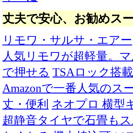
丈夫で安心、お勧めス
リモワ・サルサ・エアー
人気リモワが超軽量。マ
で押せる
TSAロック搭
Amazonで一番人気の
丈・便利
ネオプロ 横型
超静音タイヤで石畳もス