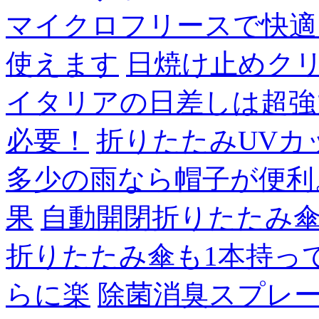
マイクロフリースで快適
使えます
日焼け止めク
イタリアの日差しは超強
必要！
折りたたみUVカ
多少の雨なら帽子が便利
果
自動開閉折りたたみ
折りたたみ傘も1本持っ
らに楽
除菌消臭スプレ