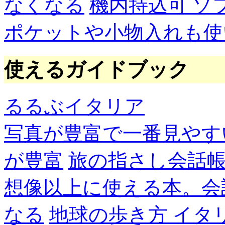
なくなる
機内持込可 ソ
ポケットや小物入れも使
使えるガイドブック
るるぶイタリア
写真が豊富で一番見やす
が豊富
旅の指さし会話帳
想像以上に使える本。会
なる
地球の歩き方 イタ