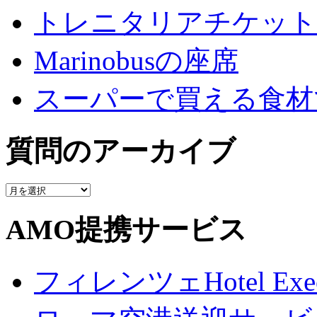
トレニタリアチケット
Marinobusの座席
スーパーで買える食材
質問のアーカイブ
質
問
の
AMO提携サービス
ア
ー
カ
フィレンツェHotel Execu
イ
ブ