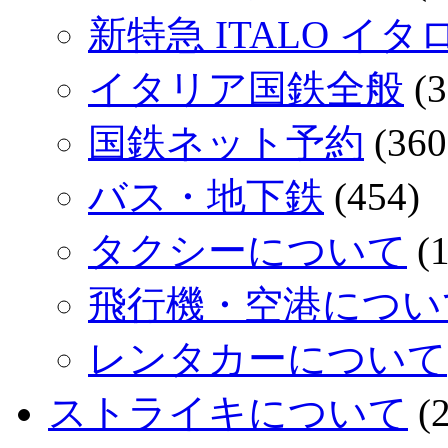
新特急 ITALO イタ
イタリア国鉄全般
(3
国鉄ネット予約
(360
バス・地下鉄
(454)
タクシーについて
(1
飛行機・空港につい
レンタカーについて
ストライキについて
(2