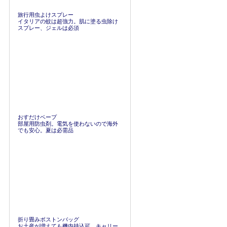
旅行用虫よけスプレー
イタリアの蚊は超強力。肌に塗る虫除け
スプレー、ジェルは必須
おすだけベープ
部屋用防虫剤。電気を使わないので海外
でも安心。夏は必需品
折り畳みボストンバッグ
お土産が増えても機内持込可。キャリー