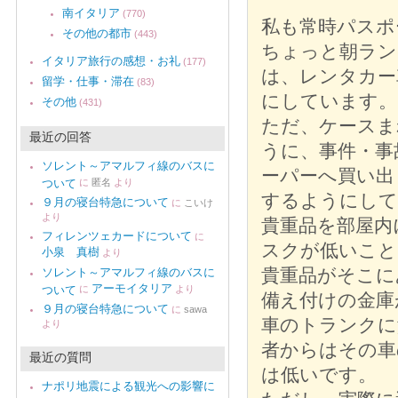
南イタリア
(770)
私も常時パスポ
その他の都市
(443)
ちょっと朝ランし
イタリア旅行の感想・お礼
(177)
は、レンタカー
留学・仕事・滞在
(83)
にしています。
その他
(431)
ただ、ケースま
最近の回答
うに、事件・事
ソレント～アマルフィ線のバスに
ーパーへ買い出
ついて
に
匿名
より
するようにして
９月の寝台特急について
に
こいけ
より
貴重品を部屋内
フィレンツェカードについて
に
スクが低いこと
小泉 真樹
より
貴重品がそこに
ソレント～アマルフィ線のバスに
アーモイタリア
ついて
に
より
備え付けの金庫
９月の寝台特急について
に
sawa
車のトランクに
より
者からはその車
最近の質問
は低いです。
ナポリ地震による観光への影響に