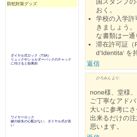
国スタンプの
防犯対策グッズ
おく。
学校の入学許
きましょう。
な書類は一通
滞在許可証（Perme
d’Identi
ダイヤル式ロック（TSA）
リュックやショルダーバックのチャック
返信
に付けると効果的
ひろみん
より:
none様、堂様、
ご丁寧なアドバ
大いに参考にさ
出来るだけの注
ワイヤーロック
鍵の紛失の心配がない、ダイヤル式が良
思います。
い