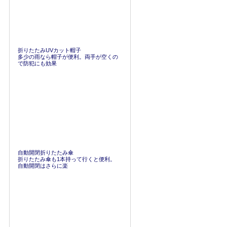
折りたたみUVカット帽子
多少の雨なら帽子が便利。両手が空くの
で防犯にも効果
自動開閉折りたたみ傘
折りたたみ傘も1本持って行くと便利。
自動開閉はさらに楽