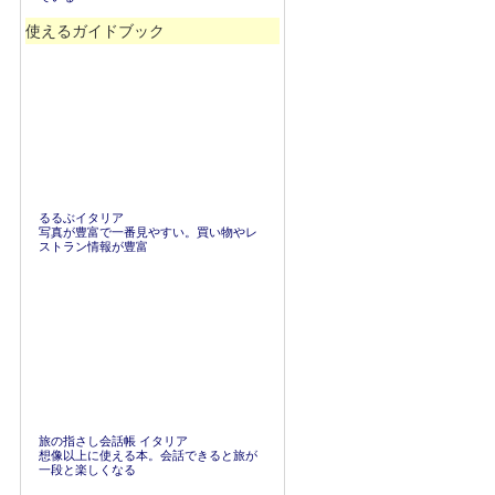
使えるガイドブック
るるぶイタリア
写真が豊富で一番見やすい。買い物やレ
ストラン情報が豊富
旅の指さし会話帳 イタリア
想像以上に使える本。会話できると旅が
一段と楽しくなる