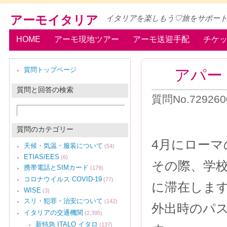
アーモイタリア
イタリアを楽しもう♡旅をサポー
HOME
アーモ現地ツアー
アーモ送迎手配
チケ
アパー
質問トップページ
質問と回答の検索
質問No.7292
質問のカテゴリー
4月にローマ
天候・気温・服装について
(54)
ETIAS/EES
(6)
その際、学
携帯電話とSIMカード
(179)
コロナウイルス COVID-19
(77)
に滞在しま
WISE
(3)
スリ・犯罪・治安について
(142)
外出時のパ
イタリアの交通機関
(2,395)
新特急 ITALO イタロ
(137)