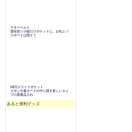
マネーベルト
普段使う小銭だけポケットに。お札とパ
スポートは隠そう
NEOスライドポケット
ズボンや素カードの中に隠す新しいタイ
プの貴重品入れ
あると便利グッズ