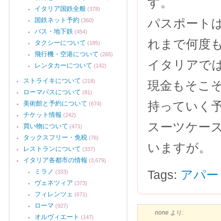
す。
イタリア国鉄全般
(378)
国鉄ネット予約
パスポート
(360)
バス・地下鉄
(454)
れまで何度
タクシーについて
(185)
飛行機・空港について
(265)
イタリアで
レンタカーについて
(142)
ストライキについて
(218)
現金もそこ
ローマパスについて
(81)
持っていく
美術館と予約について
(674)
チケット情報
(242)
スーツケー
買い物について
(471)
タックスフリー・免税
(76)
いますが。
レストランについて
(337)
イタリア各都市の情報
(3,679)
ミラノ
Tags:
アパー
(333)
ヴェネツィア
(373)
フィレンツェ
(671)
ローマ
(927)
none
より:
オルヴィエート
(147)