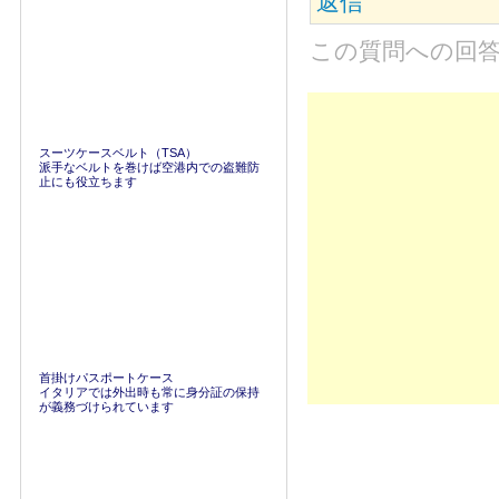
返信
この質問への回
スーツケースベルト（TSA）
派手なベルトを巻けば空港内での盗難防
止にも役立ちます
首掛けパスポートケース
イタリアでは外出時も常に身分証の保持
が義務づけられています