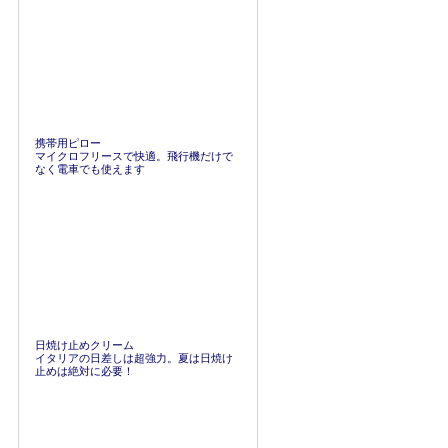
携帯用ピロー
マイクロフリースで快適。飛行機だけで
なく電車でも使えます
日焼け止めクリーム
イタリアの日差しは超強力。夏は日焼け
止めは絶対に必要！