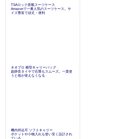
TSAロック搭載スーツケース
Amazonで一番人気のスーツケース。サ
イズ豊富で頑丈・便利
ネオプロ 横型キャリーバッグ
超静音タイヤで石畳もスムーズ。一度使
うと他が使えなくなる
機内持込可 ソフトキャリー
ポケットや小物入れも使い安く設計され
ている