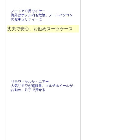
ノートＰＣ用ワイヤー
海外はホテル内も危険。ノートパソコン
のセキュリティーに
丈夫で安心、お勧めスーツケース
リモワ・サルサ・エアー
人気リモワが超軽量。マルチホイールが
お勧め。片手で押せる