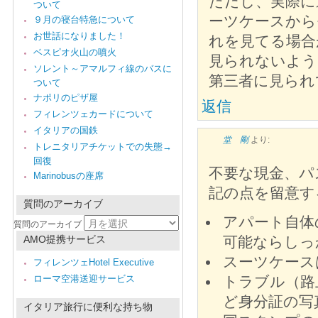
ただし、実際に
ついて
ーツケースから
９月の寝台特急について
お世話になりました！
れを見てる場合
ベスピオ火山の噴火
見られないよう
ソレント～アマルフィ線のバスに
第三者に見られ
ついて
ナポリのピザ屋
返信
フィレンツェカードについて
イタリアの国鉄
堂 剛
より:
トレニタリアチケットでの失態→
回復
不要な現金、パ
Marinobusの座席
記の点を留意す
質問のアーカイブ
アパート自体
質問のアーカイブ
AMO提携サービス
可能ならしっ
スーツケース
フィレンツェHotel Executive
ローマ空港送迎サービス
トラブル（路
ど身分証の写
イタリア旅行に便利な持ち物