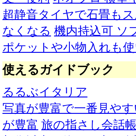
超静音タイヤで石畳もス
なくなる
機内持込可 ソ
ポケットや小物入れも使
使えるガイドブック
るるぶイタリア
写真が豊富で一番見やす
が豊富
旅の指さし会話帳