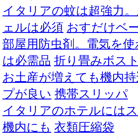
イタリアの蚊は超強力。
ェルは必須
おすだけベ
部屋用防虫剤。電気を使
は必需品
折り畳みボス
お土産が増えても機内持
プが良い
携帯スリッパ
イタリアのホテルにはス
機内にも
衣類圧縮袋