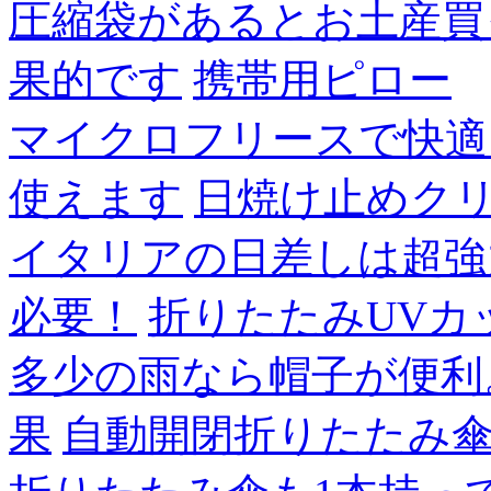
圧縮袋があるとお土産買
果的です
携帯用ピロー
マイクロフリースで快適
使えます
日焼け止めク
イタリアの日差しは超強
必要！
折りたたみUVカ
多少の雨なら帽子が便利
果
自動開閉折りたたみ