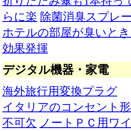
折りたたみ傘も1本持っ
らに楽
除菌消臭スプレ
ホテルの部屋が臭いとき
効果発揮
デジタル機器・家電
海外旅行用変換プラグ
イタリアのコンセント形
不可欠
ノートＰＣ用ワ