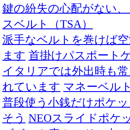
鍵の紛失の心配がない、
スベルト（TSA）
派手なベルトを巻けば空
ます
首掛けパスポート
イタリアでは外出時も常
れています
マネーベル
普段使う小銭だけポケッ
そう
NEOスライドポケ