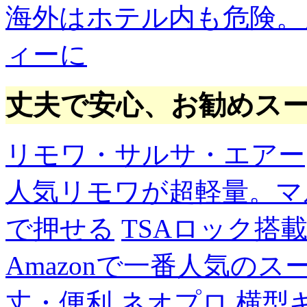
海外はホテル内も危険。
ィーに
丈夫で安心、お勧めス
リモワ・サルサ・エアー
人気リモワが超軽量。マ
で押せる
TSAロック搭
Amazonで一番人気の
丈・便利
ネオプロ 横型