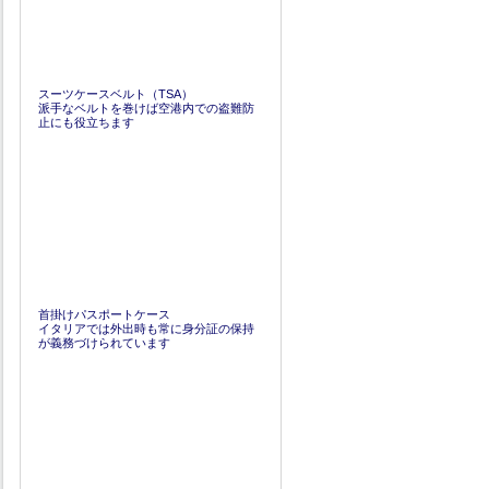
スーツケースベルト（TSA）
派手なベルトを巻けば空港内での盗難防
止にも役立ちます
首掛けパスポートケース
イタリアでは外出時も常に身分証の保持
が義務づけられています