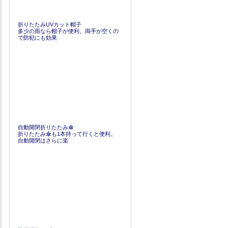
折りたたみUVカット帽子
多少の雨なら帽子が便利。両手が空くの
で防犯にも効果
自動開閉折りたたみ傘
折りたたみ傘も1本持って行くと便利。
自動開閉はさらに楽