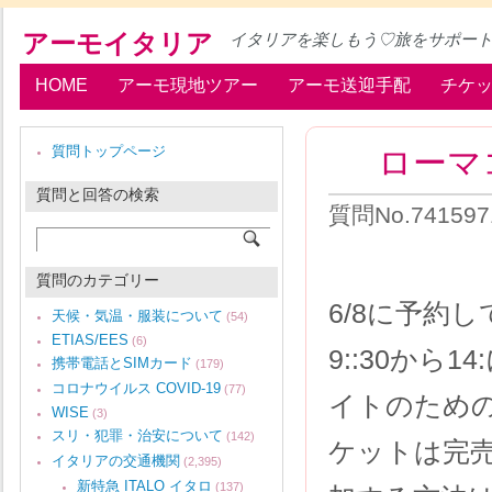
アーモイタリア
イタリアを楽しもう♡旅をサポー
HOME
アーモ現地ツアー
アーモ送迎手配
チケ
ローマ
質問トップページ
質問と回答の検索
質問No.74159
質問のカテゴリー
6/8に予約
天候・気温・服装について
(54)
ETIAS/EES
(6)
9::30から
携帯電話とSIMカード
(179)
コロナウイルス COVID-19
(77)
イトのための
WISE
(3)
スリ・犯罪・治安について
(142)
ケットは完
イタリアの交通機関
(2,395)
新特急 ITALO イタロ
(137)