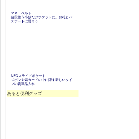
マネーベルト
普段使う小銭だけポケットに。お札とパ
スポートは隠そう
NEOスライドポケット
ズボンや素カードの中に隠す新しいタイ
プの貴重品入れ
あると便利グッズ