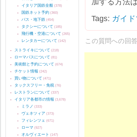
加する方法
イタリア国鉄全般
(378)
国鉄ネット予約
(360)
Tags:
ガイド
バス・地下鉄
(454)
タクシーについて
(185)
飛行機・空港について
(265)
この質問への回
レンタカーについて
(142)
ストライキについて
(218)
ローマパスについて
(81)
美術館と予約について
(674)
チケット情報
(242)
買い物について
(471)
タックスフリー・免税
(76)
レストランについて
(337)
イタリア各都市の情報
(3,678)
ミラノ
(333)
ヴェネツィア
(373)
フィレンツェ
(671)
ローマ
(927)
オルヴィエート
(147)