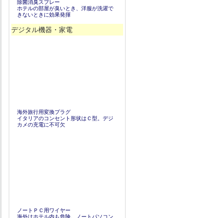
除菌消臭スプレー
ホテルの部屋が臭いとき、洋服が洗濯で
きないときに効果発揮
デジタル機器・家電
海外旅行用変換プラグ
イタリアのコンセント形状はＣ型。デジ
カメの充電に不可欠
ノートＰＣ用ワイヤー
海外はホテル内も危険。ノートパソコン