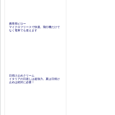
携帯用ピロー
マイクロフリースで快適。飛行機だけで
なく電車でも使えます
日焼け止めクリーム
イタリアの日差しは超強力。夏は日焼け
止めは絶対に必要！