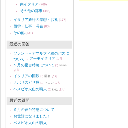
南イタリア
(769)
その他の都市
(443)
イタリア旅行の感想・お礼
(177)
留学・仕事・滞在
(83)
その他
(431)
最近の回答
ソレント～アマルフィ線のバスに
アーモイタリア
ついて
に
より
９月の寝台特急について
に
sawa
より
イタリアの国鉄
に
匿名
より
ナポリのピザ屋
に
マロン
より
ベスピオ火山の噴火
に
わた
より
最近の質問
９月の寝台特急について
お世話になりました！
ベスピオ火山の噴火