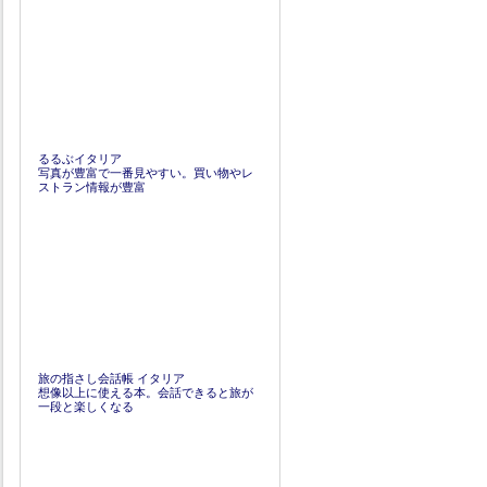
るるぶイタリア
写真が豊富で一番見やすい。買い物やレ
ストラン情報が豊富
旅の指さし会話帳 イタリア
想像以上に使える本。会話できると旅が
一段と楽しくなる