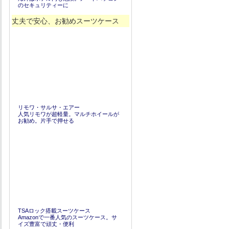
のセキュリティーに
丈夫で安心、お勧めスーツケース
リモワ・サルサ・エアー
人気リモワが超軽量。マルチホイールが
お勧め。片手で押せる
TSAロック搭載スーツケース
Amazonで一番人気のスーツケース。サ
イズ豊富で頑丈・便利