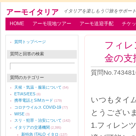
アーモイタリア
イタリアを楽しもう♡旅をサポー
HOME
アーモ現地ツアー
アーモ送迎手配
チケ
フィレ
質問トップページ
質問と回答の検索
金の支
質問No.743481
質問のカテゴリー
天候・気温・服装について
(54)
ETIAS/EES
(6)
いつもタイ
携帯電話とSIMカード
(179)
コロナウイルス COVID-19
(77)
とうござい
WISE
(3)
スリ・犯罪・治安について
(142)
1.フィレン
イタリアの交通機関
(2,395)
新特急 ITALO イタロ
(137)