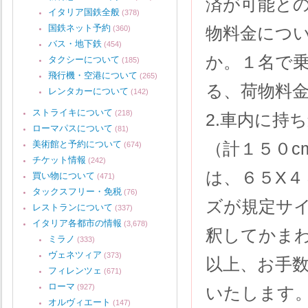
済が可能と
イタリア国鉄全般
(378)
国鉄ネット予約
物料金につ
(360)
バス・地下鉄
(454)
か。１名で
タクシーについて
(185)
飛行機・空港について
(265)
る、荷物料
レンタカーについて
(142)
ストライキについて
(218)
2.車内に持
ローマパスについて
(81)
美術館と予約について
（計１５０c
(674)
チケット情報
(242)
は、６５X４
買い物について
(471)
タックスフリー・免税
(76)
ズが規定サ
レストランについて
(337)
イタリア各都市の情報
(3,678)
釈してかま
ミラノ
(333)
ヴェネツィア
(373)
以上、お手
フィレンツェ
(671)
ローマ
(927)
いたします
オルヴィエート
(147)