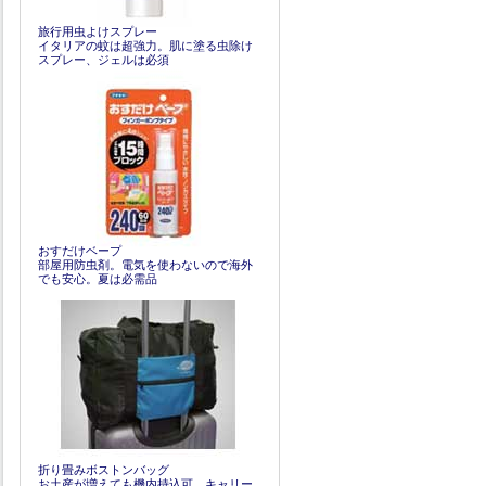
旅行用虫よけスプレー
イタリアの蚊は超強力。肌に塗る虫除け
スプレー、ジェルは必須
おすだけベープ
部屋用防虫剤。電気を使わないので海外
でも安心。夏は必需品
折り畳みボストンバッグ
お土産が増えても機内持込可。キャリー