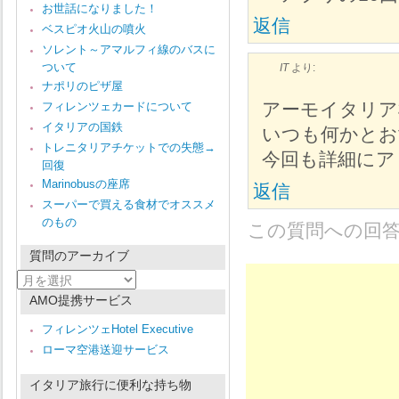
お世話になりました！
返信
ベスピオ火山の噴火
ソレント～アマルフィ線のバスに
ついて
IT
より:
ナポリのピザ屋
アーモイタリア
フィレンツェカードについて
イタリアの国鉄
いつも何かとお
トレニタリアチケットでの失態→
今回も詳細にア
回復
Marinobusの座席
返信
スーパーで買える食材でオススメ
のもの
この質問への回
質問のアーカイブ
質
問
AMO提携サービス
の
ア
フィレンツェHotel Executive
ー
ローマ空港送迎サービス
カ
イ
ブ
イタリア旅行に便利な持ち物