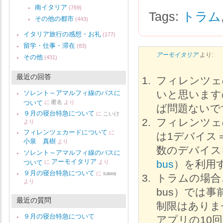
南イタリア
(769)
Tags:
トラム
その他の都市
(443)
イタリア旅行の感想・お礼
(177)
留学・仕事・滞在
(83)
アーモイタリア
より:
その他
(431)
最近の回答
フィレンツェ
いと思います
ソレント～アマルフィ線のバスに
ついて
に
匿名
より
ば問題ないで
９月の寝台特急について
に
こいけ
フィレンツェ
より
フィレンツェカードについて
に
は1デバイス
小泉 真樹
より
数のデバイス
ソレント～アマルフィ線のバスに
アーモイタリア
bus
）を利用
ついて
に
より
９月の寝台特急について
に
sawa
トラムの場合
より
bus）では
最近の質問
制限はありま
９月の寝台特急について
アプリの10