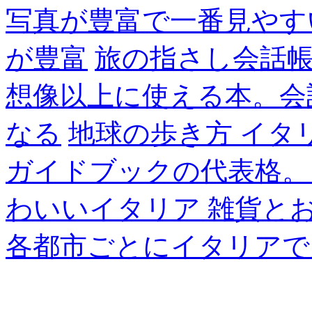
写真が豊富で一番見やす
が豊富
旅の指さし会話帳
想像以上に使える本。会
なる
地球の歩き方 イタ
ガイドブックの代表格。
わいいイタリア 雑貨と
各都市ごとにイタリアで