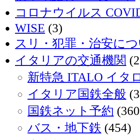
コロナウイルス COVID
WISE
(3)
スリ・犯罪・治安につ
イタリアの交通機関
(2
新特急 ITALO イタ
イタリア国鉄全般
(3
国鉄ネット予約
(360
バス・地下鉄
(454)