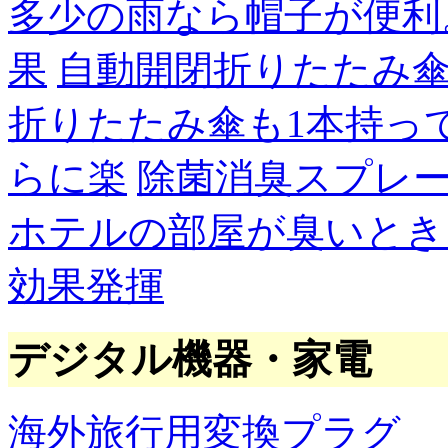
多少の雨なら帽子が便利
果
自動開閉折りたたみ
折りたたみ傘も1本持っ
らに楽
除菌消臭スプレ
ホテルの部屋が臭いとき
効果発揮
デジタル機器・家電
海外旅行用変換プラグ