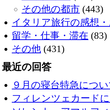
その他の都市
(443)
イタリア旅行の感想・
留学・仕事・滞在
(83)
その他
(431)
最近の回答
９月の寝台特急につい
フィレンツェカードに