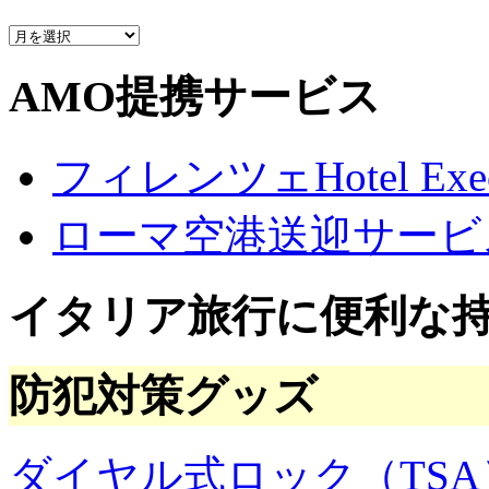
質
問
の
AMO提携サービス
ア
ー
カ
フィレンツェHotel Execu
イ
ブ
ローマ空港送迎サービ
イタリア旅行に便利な
防犯対策グッズ
ダイヤル式ロック（TSA