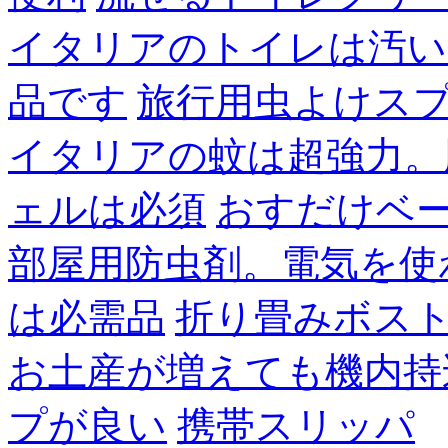
イタリアのトイレは汚い
品です
旅行用虫よけス
イタリアの蚊は超強力。
ェルは必須
おすだけベ
部屋用防虫剤。電気を使
は必需品
折り畳みボス
お土産が増えても機内持
プが良い
携帯スリッパ