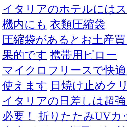
イタリアのホテルにはス
機内にも
衣類圧縮袋
圧縮袋があるとお土産買
果的です
携帯用ピロー
マイクロフリースで快適
使えます
日焼け止めク
イタリアの日差しは超強
必要！
折りたたみUVカ