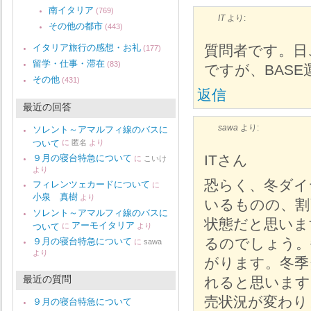
南イタリア
(769)
IT
より:
その他の都市
(443)
イタリア旅行の感想・お礼
質問者です。日
(177)
留学・仕事・滞在
(83)
ですが、BAS
その他
(431)
返信
最近の回答
sawa
より:
ソレント～アマルフィ線のバスに
ついて
に
匿名
より
ITさん
９月の寝台特急について
に
こいけ
より
恐らく、冬ダイ
フィレンツェカードについて
に
小泉 真樹
より
いるものの、割
ソレント～アマルフィ線のバスに
状態だと思いま
アーモイタリア
ついて
に
より
るのでしょう。
９月の寝台特急について
に
sawa
より
がります。冬季
最近の質問
れると思います
売状況が変わり
９月の寝台特急について