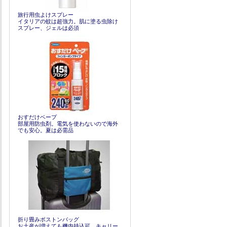
旅行用虫よけスプレー
イタリアの蚊は超強力。肌に塗る虫除け
スプレー、ジェルは必須
おすだけベープ
部屋用防虫剤。電気を使わないので海外
でも安心。夏は必需品
折り畳みボストンバッグ
お土産が増えても機内持込可。キャリー