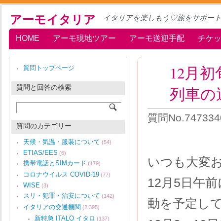
アーモイタリア
イタリアを楽しもう♡旅をサポー
HOME
アーモ現地ツアー
アーモ送迎手配
チケ
12月
質問トップページ
質問と回答の検索
列車の
質問No.747334
質問のカテゴリー
天候・気温・服装について
(54)
ETIAS/EES
(6)
いつも大変
携帯電話とSIMカード
(179)
コロナウイルス COVID-19
(77)
12月5日午
WISE
(3)
スリ・犯罪・治安について
(142)
動を予定し
イタリアの交通機関
(2,395)
新特急 ITALO イタロ
(137)