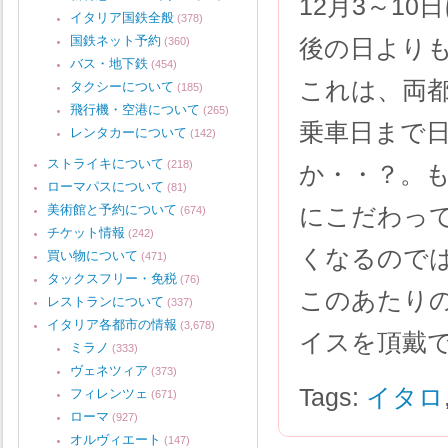
12月3～1
イタリア国鉄全般
(378)
国鉄ネット予約
後の日より
(360)
バス・地下鉄
(454)
これは、両
タクシーについて
(185)
飛行機・空港について
(265)
乗車日まで
レンタカーについて
(142)
ストライキについて
(218)
か・・？。
ローマパスについて
(81)
美術館と予約について
にこだわっ
(674)
チケット情報
(242)
くなるので
買い物について
(471)
タックスフリー・免税
(76)
このあたり
レストランについて
(337)
イタリア各都市の情報
(3,678)
イスを頂戴
ミラノ
(333)
ヴェネツィア
(373)
Tags:
イタロ
フィレンツェ
(671)
ローマ
(927)
オルヴィエート
(147)