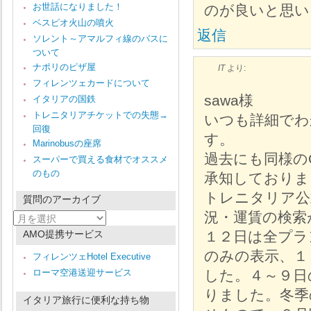
お世話になりました！
のが良いと思い
ベスピオ火山の噴火
返信
ソレント～アマルフィ線のバスに
ついて
ナポリのピザ屋
IT
より:
フィレンツェカードについて
sawa様
イタリアの国鉄
トレニタリアチケットでの失態→
いつも詳細でわ
回復
す。
Marinobusの座席
過去にも同様の
スーパーで買える食材でオススメ
のもの
承知しておりま
トレニタリア公
質問のアーカイブ
況・運賃の検索
質
問
AMO提携サービス
１２日は全プラ
の
ア
のみの表示、１
フィレンツェHotel Executive
ー
ローマ空港送迎サービス
した。４～９日
カ
イ
りました。冬季
ブ
イタリア旅行に便利な持ち物