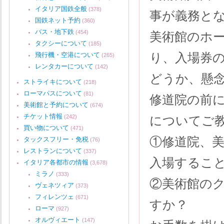
イタリア国鉄全般
(378)
事が義務と
国鉄ネット予約
(360)
バス・地下鉄
(454)
美術館のホー
タクシーについて
(185)
り、入場券の
飛行機・空港について
(265)
レンタカーについて
(142)
どうか、懸
ストライキについて
(218)
ローマパスについて
(81)
修道院の前
美術館と予約について
(674)
チケット情報
(242)
についてご
買い物について
(471)
①修道院、美
タックスフリー・免税
(76)
レストランについて
(337)
入場するこ
イタリア各都市の情報
(3,678)
ミラノ
(333)
②美術館のク
ヴェネツィア
(373)
フィレンツェ
(671)
すか？
ローマ
(927)
オルヴィエート
(147)