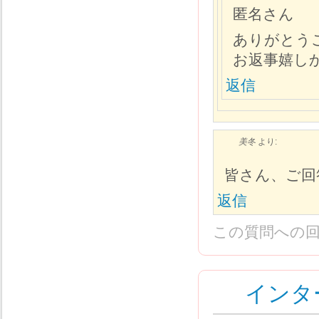
匿名さん
ありがとう
お返事嬉し
返信
美冬
より:
皆さん、ご回
返信
この質問への
インタ