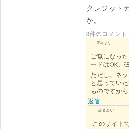
クレジット
か。
8件のコメント
匿名
より:
ご覧になった
ードはOK、
ただし、ネッ
と思っていた
ものですから
返信
匿名
より:
このサイト