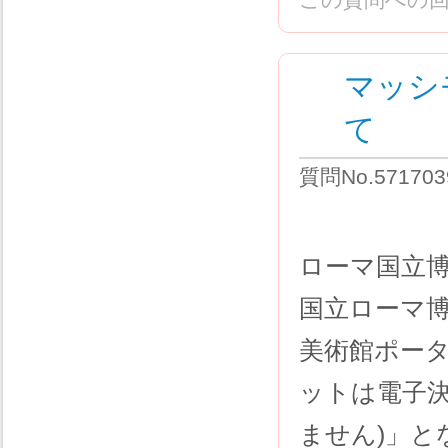
マッシ
て
質問No.57170
ローマ国立博
国立ローマ
美術館ポー
ットは電子
ません)」