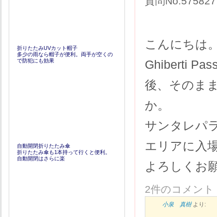
質問No.57582
こんにちは
折りたたみUVカット帽子
多少の雨なら帽子が便利。両手が空くの
で防犯にも効果
Ghibert
後、そのま
か。
サンタレパ
エリアに入
自動開閉折りたたみ傘
折りたたみ傘も1本持って行くと便利。
自動開閉はさらに楽
よろしくお
2件のコメント
小泉 真樹
より: