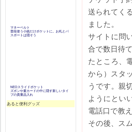
送られてく
ました。
マネーベルト
普段使う小銭だけポケットに。お札とパ
サイトに問
スポートは隠そう
合で数日待
たところ、
から）スタ
うです。親
NEOスライドポケット
ズボンや素カードの中に隠す新しいタイ
プの貴重品入れ
ようにとい
あると便利グッズ
電話口で教
その後、ス