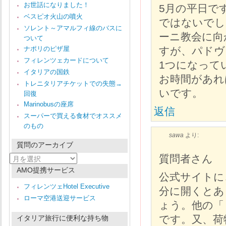
お世話になりました！
5月の平日で
ベスピオ火山の噴火
ではないでし
ソレント～アマルフィ線のバスに
ーニ教会に向
ついて
ナポリのピザ屋
すが、パドヴ
フィレンツェカードについて
1つになって
イタリアの国鉄
お時間があれ
トレニタリアチケットでの失態→
いです。
回復
Marinobusの座席
返信
スーパーで買える食材でオススメ
のもの
sawa
より:
質問のアーカイブ
質
質問者さん
問
AMO提携サービス
の
公式サイトに
ア
フィレンツェHotel Executive
分に開くとあ
ー
ローマ空港送迎サービス
カ
ょう。他の「
イ
ブ
です。又、荷
イタリア旅行に便利な持ち物