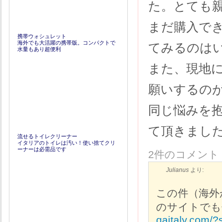
た。とても
まだ購入で
携帯ウォシュレット
海外でも大活躍の携帯版。コンパクトで
てみるのは
水量もあり超便利
また、現地
願いするの
同じ悩みを
て頂きまし
流せるトイレクリーナー
イタリアのトイレは汚い！使い捨てクリ
ーナーは必需品です
2件のコメント
Julianus
より:
この件（海外
のサイトでも
qaitaly.co