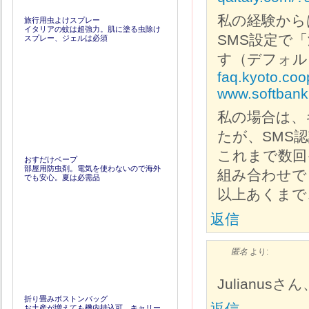
私の経験から
旅行用虫よけスプレー
イタリアの蚊は超強力。肌に塗る虫除け
SMS設定で
スプレー、ジェルは必須
す（デフォル
faq.kyoto.co
www.softbank.
私の場合は、キャ
たが、SMS
これまで数回
おすだけベープ
部屋用防虫剤。電気を使わないので海外
組み合わせで
でも安心。夏は必需品
以上あくまで
返信
匿名
より:
Julianus
折り畳みボストンバッグ
返信
お土産が増えても機内持込可。キャリー