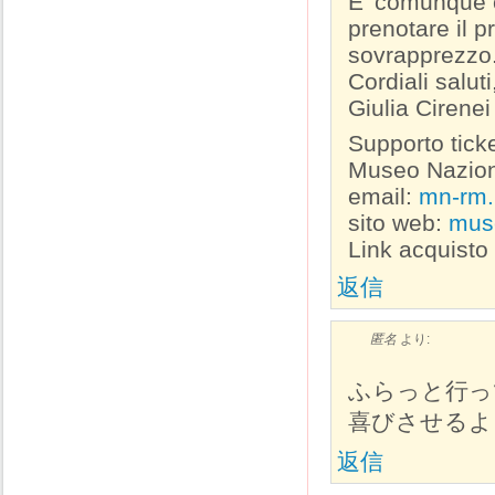
E’ comunque c
prenotare il 
sovrapprezzo
Cordiali saluti
Giulia Cirenei
Supporto tic
Museo Nazio
email:
mn-rm.b
sito web:
muse
Link acquisto b
返信
匿名
より:
ふらっと行っ
喜びさせる
返信