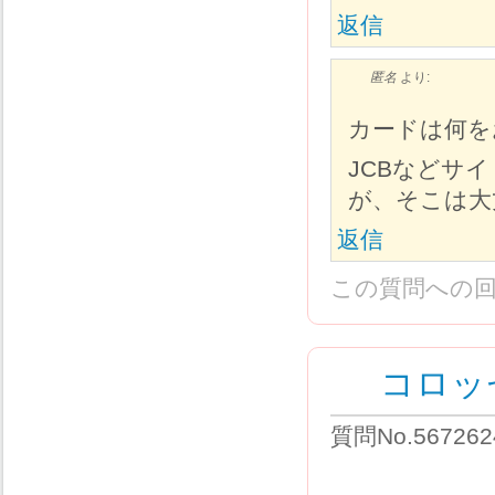
返信
匿名
より:
カードは何を
JCBなどサ
が、そこは
返信
この質問への
コロッ
質問No.567262