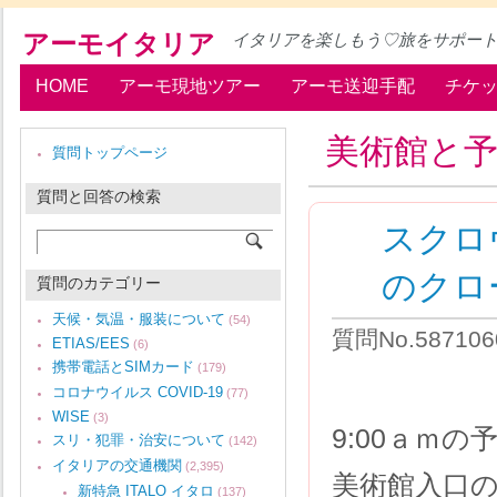
アーモイタリア
イタリアを楽しもう♡旅をサポー
HOME
アーモ現地ツアー
アーモ送迎手配
チケ
美術館と
質問トップページ
質問と回答の検索
スクロ
のクロ
質問のカテゴリー
天候・気温・服装について
(54)
質問No.5871
ETIAS/EES
(6)
携帯電話とSIMカード
(179)
コロナウイルス COVID-19
(77)
WISE
(3)
9:00ａｍ
スリ・犯罪・治安について
(142)
イタリアの交通機関
(2,395)
美術館入口
新特急 ITALO イタロ
(137)