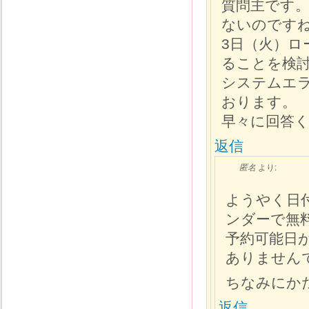
質問主です。
ないのです
3日（火）ロ
ることを検
システムエ
おります。
早々に回答
返信
匿名
より:
ようやく日
ンダーで無
予約可能日
ありません
ちなみにか
返信