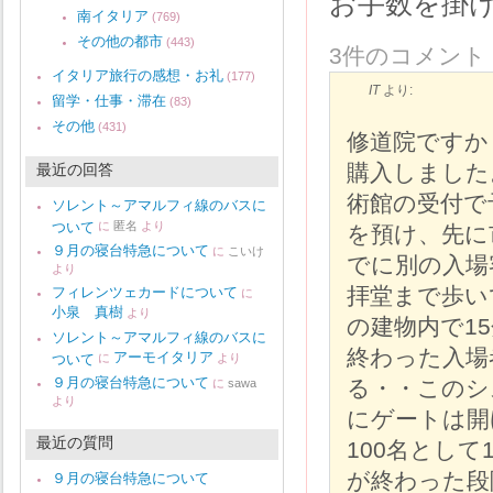
お手数を掛
南イタリア
(769)
その他の都市
(443)
3件のコメント
イタリア旅行の感想・お礼
(177)
IT
より:
留学・仕事・滞在
(83)
その他
(431)
修道院ですか
購入しました
最近の回答
術館の受付で
ソレント～アマルフィ線のバスに
ついて
に
匿名
より
を預け、先に
９月の寝台特急について
に
こいけ
でに別の入場
より
拝堂まで歩い
フィレンツェカードについて
に
小泉 真樹
より
の建物内で1
ソレント～アマルフィ線のバスに
終わった入場
アーモイタリア
ついて
に
より
９月の寝台特急について
る・・このシ
に
sawa
より
にゲートは開
最近の質問
100名として
が終わった段
９月の寝台特急について