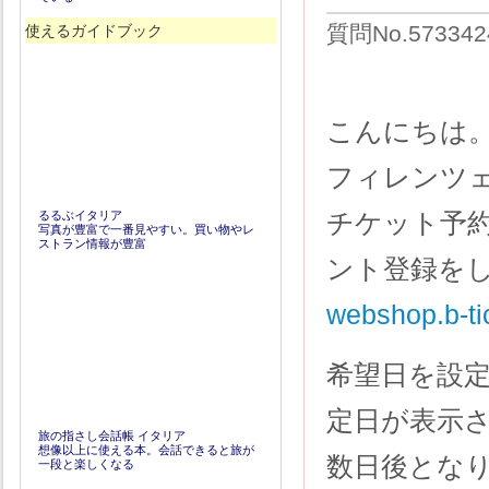
質問No.57334
使えるガイドブック
こんにちは
フィレンツ
チケット予
るるぶイタリア
写真が豊富で一番見やすい。買い物やレ
ストラン情報が豊富
ント登録を
webshop.b-t
希望日を設
定日が表示
旅の指さし会話帳 イタリア
想像以上に使える本。会話できると旅が
数日後とな
一段と楽しくなる