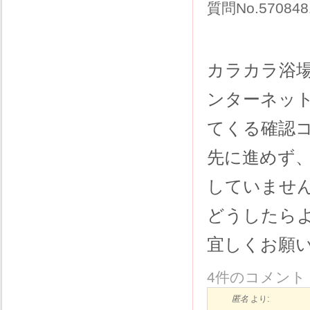
質問No.5708
カラカラ浴
ンターネッ
てくる確認
先に進めず
していませ
どうしたら
宜しくお願
4件のコメント
匿名
より: