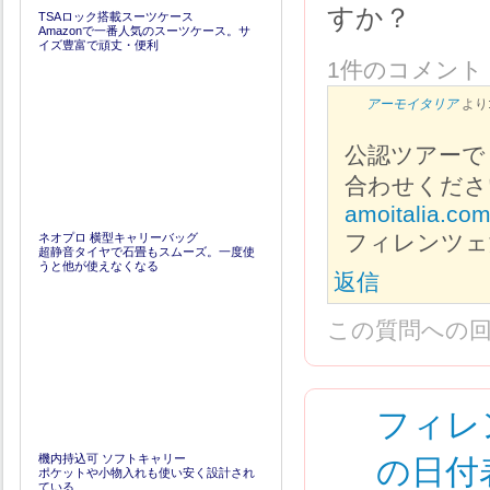
すか？
TSAロック搭載スーツケース
Amazonで一番人気のスーツケース。サ
イズ豊富で頑丈・便利
1件のコメント
アーモイタリア
より
公認ツアーで
合わせくださ
amoitalia.com/
フィレンツェ
ネオプロ 横型キャリーバッグ
超静音タイヤで石畳もスムーズ。一度使
うと他が使えなくなる
返信
この質問への
フィレ
の日付
機内持込可 ソフトキャリー
ポケットや小物入れも使い安く設計され
ている