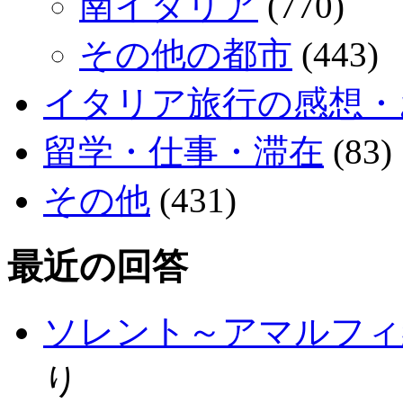
南イタリア
(770)
その他の都市
(443)
イタリア旅行の感想・
留学・仕事・滞在
(83)
その他
(431)
最近の回答
ソレント～アマルフィ
り