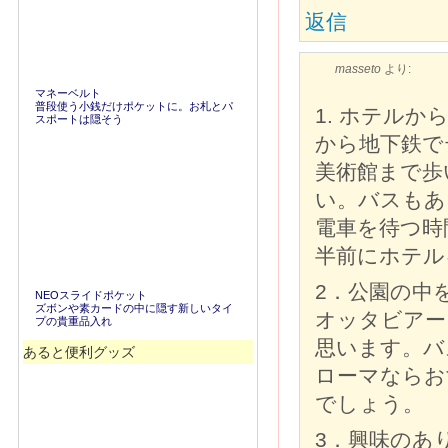
返信
masseto
より:
マネーベルト
普段使う小銭だけポケットに。お札とパ
1. ホテルか
スポートは隠そう
から地下鉄で
美術館まで歩
い。バスもあ
電車を待つ時
半前にホテル
2．公園の中
NEOスライドポケット
ズボンや素カードの中に隠す新しいタイ
オッタビアー
プの貴重品入れ
思います。バ
あると便利グッズ
ローマならお
でしょう。
3．興味のあ