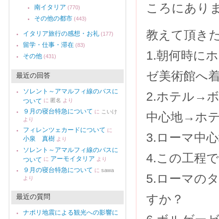
ころにあり
南イタリア
(770)
その他の都市
(443)
教えて頂き
イタリア旅行の感想・お礼
(177)
留学・仕事・滞在
(83)
1.朝何時に
その他
(431)
ゼ美術館へ
最近の回答
ソレント～アマルフィ線のバスに
2.ホテル→
ついて
に
匿名
より
９月の寝台特急について
に
こいけ
中心地→ホテ
より
フィレンツェカードについて
に
3.ローマ中
小泉 真樹
より
ソレント～アマルフィ線のバスに
4.この工程
アーモイタリア
ついて
に
より
９月の寝台特急について
に
sawa
5.ローマの
より
すか？
最近の質問
ナポリ地震による観光への影響に