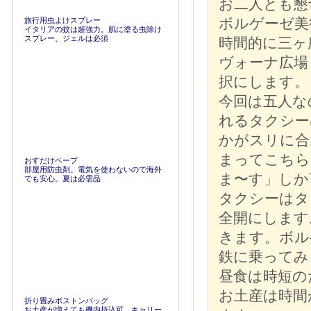
お二人とも懇
ボルゲーゼ美
旅行用虫よけスプレー
イタリアの蚊は超強力。肌に塗る虫除け
スプレー、ジェルは必須
時間的に三ヶ
ヴォーナ広場
択にします。
今回は五人な
れるタクシー
かがスリに合
まってこちら
おすだけベープ
部屋用防虫剤。電気を使わないので海外
ま〜す」しか
でも安心。夏は必需品
タクシーはタ
全開にします
きます。ボル
鉄に乗ってみ
昼食は時短の
お土産は時間
折り畳みボストンバッグ
お土産が増えても機内持込可。キャリー