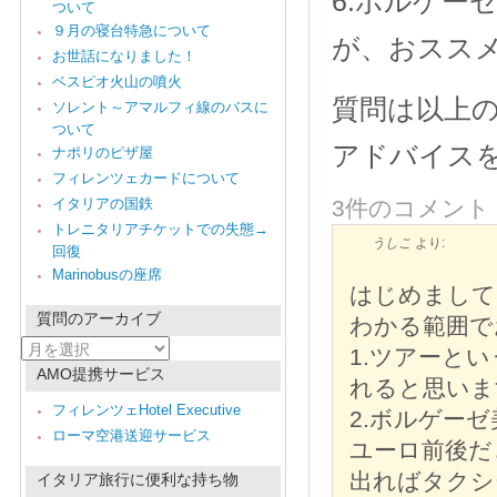
6.ボルゲー
ついて
９月の寝台特急について
が、おスス
お世話になりました！
ベスピオ火山の噴火
質問は以上の
ソレント～アマルフィ線のバスに
ついて
アドバイスを
ナポリのピザ屋
フィレンツェカードについて
イタリアの国鉄
3件のコメント
トレニタリアチケットでの失態→
うしこ
より:
回復
Marinobusの座席
はじめまして
質問のアーカイブ
わかる範囲で
質
1.ツアーと
問
AMO提携サービス
の
れると思いま
ア
フィレンツェHotel Executive
2.ボルゲー
ー
ローマ空港送迎サービス
カ
ユーロ前後だ
イ
ブ
出ればタクシ
イタリア旅行に便利な持ち物