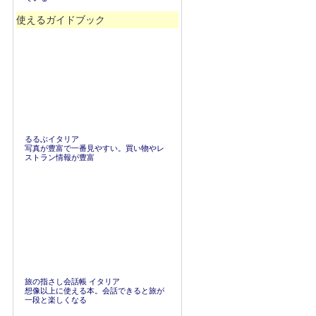
使えるガイドブック
るるぶイタリア
写真が豊富で一番見やすい。買い物やレ
ストラン情報が豊富
旅の指さし会話帳 イタリア
想像以上に使える本。会話できると旅が
一段と楽しくなる