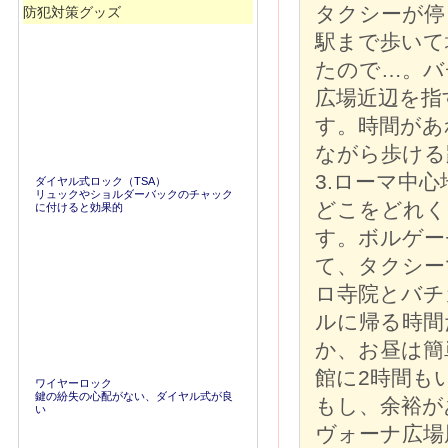
タクシーが停
防犯対策グッズ
駅まで歩いて
たので…。バ
広場近辺を指
す。時間があ
ながら歩ける
3.ローマ中
ダイヤル式ロック（TSA）
リュックやショルダーバックのチャック
どこをどれく
に付けると効果的
す。ボルゲー
て、タクシー
ロ寺院とバチ
ルに帰る時間
か、お昼は簡
館に2時間も
ワイヤーロック
鍵の紛失の心配がない、ダイヤル式が良
もし、余裕が
い
ヴォーナ広場