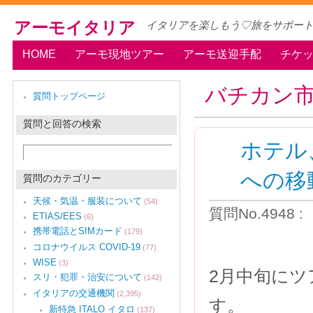
アーモイタリア
イタリアを楽しもう♡旅をサポー
HOME
アーモ現地ツアー
アーモ送迎手配
チケ
バチカン
質問トップページ
質問と回答の検索
ホテル
への移
質問のカテゴリー
天候・気温・服装について
(54)
質問No.4948 
ETIAS/EES
(6)
携帯電話とSIMカード
(179)
コロナウイルス COVID-19
(77)
WISE
(3)
2月中旬にツ
スリ・犯罪・治安について
(142)
イタリアの交通機関
(2,395)
す。
新特急 ITALO イタロ
(137)