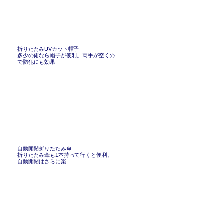
折りたたみUVカット帽子
多少の雨なら帽子が便利。両手が空くの
で防犯にも効果
自動開閉折りたたみ傘
折りたたみ傘も1本持って行くと便利。
自動開閉はさらに楽