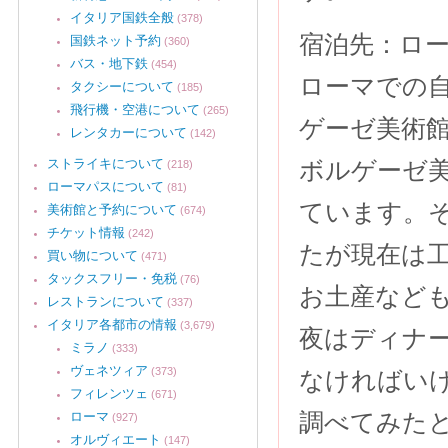
イタリア国鉄全般
(378)
宿泊先：ロ
国鉄ネット予約
(360)
バス・地下鉄
(454)
ローマでの自
タクシーについて
(185)
飛行機・空港について
(265)
ゲーゼ美術
レンタカーについて
(142)
ストライキについて
ボルゲーゼ
(218)
ローマパスについて
(81)
ています。
美術館と予約について
(674)
チケット情報
(242)
たが現在は
買い物について
(471)
タックスフリー・免税
(76)
お土産など
レストランについて
(337)
イタリア各都市の情報
(3,679)
夜はディナ
ミラノ
(333)
ヴェネツィア
(373)
なければい
フィレンツェ
(671)
調べてみた
ローマ
(927)
オルヴィエート
(147)