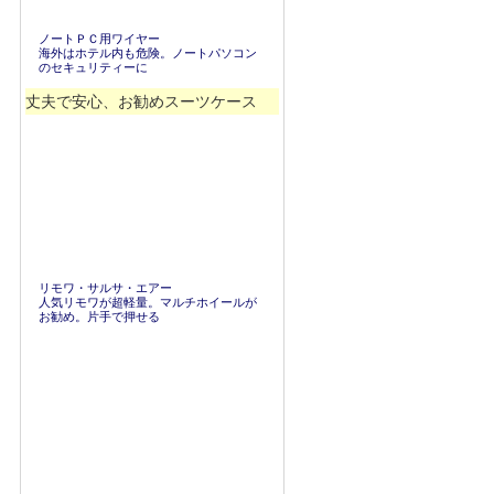
ノートＰＣ用ワイヤー
海外はホテル内も危険。ノートパソコン
のセキュリティーに
丈夫で安心、お勧めスーツケース
リモワ・サルサ・エアー
人気リモワが超軽量。マルチホイールが
お勧め。片手で押せる