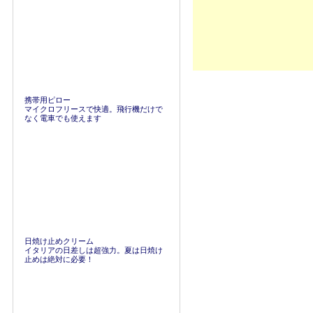
携帯用ピロー
マイクロフリースで快適。飛行機だけで
なく電車でも使えます
日焼け止めクリーム
イタリアの日差しは超強力。夏は日焼け
止めは絶対に必要！