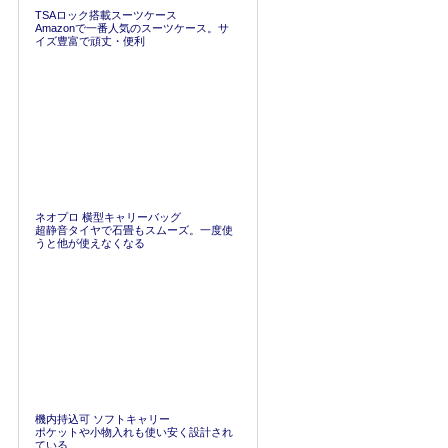
TSAロック搭載スーツケース
Amazonで一番人気のスーツケース。サ
イズ豊富で頑丈・便利
ネオプロ 横型キャリーバッグ
超静音タイヤで石畳もスムーズ。一度使
うと他が使えなくなる
機内持込可 ソフトキャリー
ポケットや小物入れも使い安く設計され
ている