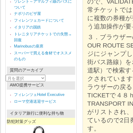
ので、VALID
ソレント～アマルフィ線のバスに
ついて
常チケットでは
ナポリのピザ屋
に複数の券種が
フィレンツェカードについて
う追加操作が要
イタリアの国鉄
トレニタリアチケットでの失態→
３．ブラウザー
回復
OUR ROUT
Marinobusの座席
ジにジャンプしますの
スーパーで買える食材でオススメ
のもの
街バス路線）をポ
道駅）で検索する
質問のアーカイブ
質
クされています
問
AMO提携サービス
ラウザーの戻るを
の
ア
TICKETで４
フィレンツェHotel Executive
ー
ローマ空港送迎サービス
カ
TRANSPORT I
イ
がリストされ、そこにv
ブ
イタリア旅行に便利な持ち物
ているので2日
防犯対策グッズ
す。