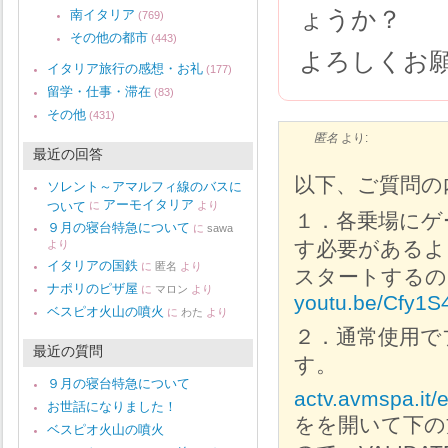
ょうか？
南イタリア
(769)
その他の都市
(443)
よろしくお
イタリア旅行の感想・お礼
(177)
留学・仕事・滞在
(83)
その他
(431)
匿名
より:
最近の回答
以下、ご質問の
ソレント～アマルフィ線のバスに
アーモイタリア
ついて
に
より
１．各乗場にゲ
９月の寝台特急について
に
sawa
す必要があるよ
より
イタリアの国鉄
に
匿名
より
スタートするの
ナポリのピザ屋
に
マロン
より
youtu.be/Cfy1
ベスピオ火山の噴火
に
わた
より
２．通常使用で
最近の質問
す。
９月の寝台特急について
actv.avmspa.it/
お世話になりました！
をを開いて下の方
ベスピオ火山の噴火