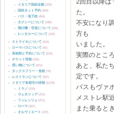
2回目以降
イタリア国鉄全般
(378)
国鉄ネット予約
た。
(360)
バス・地下鉄
(454)
不安になり
タクシーについて
(185)
飛行機・空港について
(265)
方も
レンタカーについて
(142)
ストライキについて
(218)
いました。
ローマパスについて
(81)
実際のとこ
美術館と予約について
(674)
チケット情報
(242)
あと、私た
買い物について
(471)
タックスフリー・免税
(76)
定です。
レストランについて
(337)
イタリア各都市の情報
(3,678)
バスもヴァ
ミラノ
(333)
ヴェネツィア
(373)
メストレ駅
フィレンツェ
(671)
ローマ
(927)
また乗ると
オルヴィエート
(147)