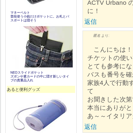
ACTV Urb
に！
マネーベルト
普段使う小銭だけポケットに。お札とパ
返信
スポートは隠そう
匿名
より:
こんにちは！ご
チケットの使い
とても参考にな
NEOスライドポケット
バスも番号を確
ズボンや素カードの中に隠す新しいタイ
プの貴重品入れ
家族4人で行動
あると便利グッズ
て
お聞きした次第です
本当にありがと
あ～～イタリア
返信