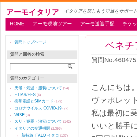
アーモイタリア
イタリアを楽しもう♡旅をサポー
HOME
アーモ現地ツアー
アーモ送迎手配
チケ
ベネチ
質問トップページ
質問と回答の検索
質問No.46047
質問のカテゴリー
こんにちは
天候・気温・服装について
(54)
ETIAS/EES
(6)
ヴァポレッ
携帯電話とSIMカード
(179)
コロナウイルス COVID-19
(77)
私は最初に
WISE
(3)
スリ・犯罪・治安について
(142)
いいと勝手
イタリアの交通機関
(2,395)
新特急 ITALO イタロ
(137)