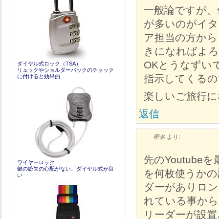
一般論ですが、
が多いのがイタ
ア担当の方から
きになればよろ
OKとうなずい
ダイヤル式ロック（TSA）
リュックやショルダーバックのチャック
指示してくる
に付けると効果的
楽しいご旅行に
返信
匿名
より:
先のYoutu
ワイヤーロック
鍵の紛失の心配がない、ダイヤル式が良
を何枚使うかの
い
ダーがありロン
れている事から
リーダーが設置