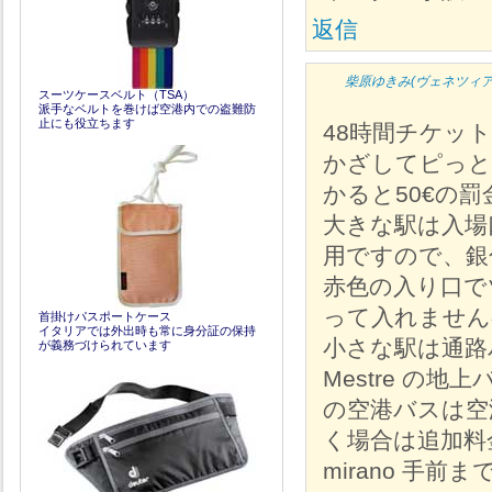
返信
柴原ゆきみ(ヴェネツィ
スーツケースベルト（TSA）
派手なベルトを巻けば空港内での盗難防
止にも役立ちます
48時間チケッ
かざしてピっと
かると50€の
大きな駅は入場
用ですので、銀色
赤色の入り口で
って入れません
首掛けパスポートケース
イタリアでは外出時も常に身分証の保持
小さな駅は通路
が義務づけられています
Mestre の地上
の空港バスは空
く場合は追加料金
mirano 手