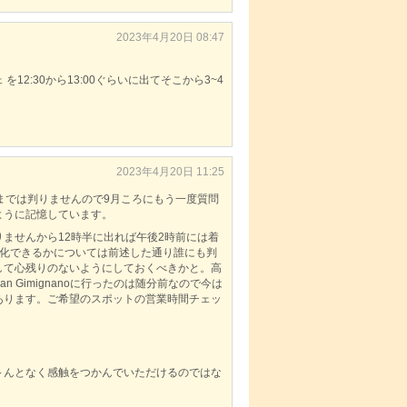
2023年4月20日 08:47
:30から13:00ぐらいに出てそこから3~4
2023年4月20日 11:25
までは判りませんので9月ころにもう一度質問
ように記憶しています。
りませんから12時半に出れば午後2時前には着
消化できるかについては前述した通り誰にも判
して心残りのないようにしておくべきかと。高
Gimignanoに行ったのは随分前なので今は
あります。ご希望のスポットの営業時間チェッ
～んとなく感触をつかんでいただけるのではな
。