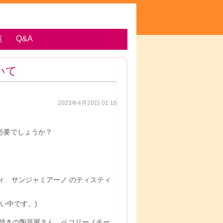
覧
Q&A
いて
2023年4月20日 01:16
必要でしょうか？
ィ サンジャミアーノ のティスティ
い中です。)
焼きの陶器屋さん、ペコリーノチー