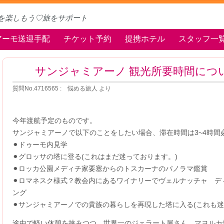
を楽しもう♡旅をサポート
アーモ送迎手配
チケット予約
提携ホテル
スタッフ一
サンジャミアーノ 観光所要時間につ
質問No.4716565 : 悩める旅人 より
今年渡航予定のものです。
サンジャミアーノで以下のことをしたい場合、滞在時間は3~4時間
⚫︎ドゥーモ内見学
⚫︎グロッサの塔に登る(これはまだ迷っております。)
⚫︎ロッカ公園メディチ家要塞からのトスカーナのパノラマ鑑賞
⚫︎ロマネスク様式？教会内にあるワイナリーでヴェルナッチャ デ
ング
⚫︎サンジャミアーノでの貴族の暮らしを再現した塔に入る(これも迷
途中で軽い休憩を挟みつつ、世界一のジェラート屋さん、マヨルカ