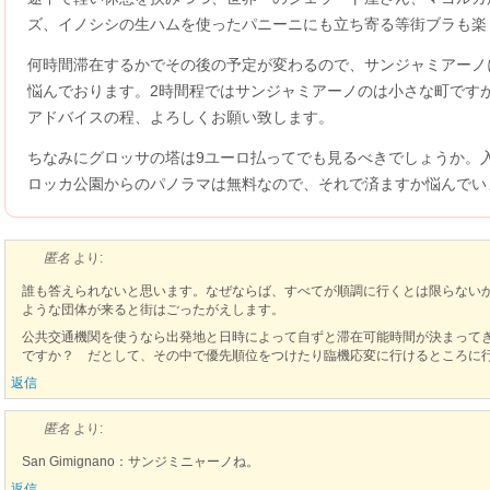
ズ、イノシシの生ハムを使ったパニーニにも立ち寄る等街ブラも楽
何時間滞在するかでその後の予定が変わるので、サンジャミアーノ
悩んでおります。2時間程ではサンジャミアーノのは小さな町です
アドバイスの程、よろしくお願い致します。
ちなみにグロッサの塔は9ユーロ払ってでも見るべきでしょうか。
ロッカ公園からのパノラマは無料なので、それで済ますか悩んでい
匿名
より:
誰も答えられないと思います。なぜならば、すべてが順調に行くとは限らない
ような団体が来ると街はごったがえします。
公共交通機関を使うなら出発地と日時によって自ずと滞在可能時間が決まって
ですか？ だとして、その中で優先順位をつけたり臨機応変に行けるところに
返信
匿名
より:
San Gimignano：サンジミニャーノね。
返信