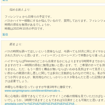
悩める旅人
より:
フィレンツェ から日帰りの予定です。
バスかハイヤー移動にするか悩んでいるので、質問しております。フィレンツェ を12
時間の滞在を無理があるでしょうか。
時期は2023年10月の平日です。
返信
匿名
より:
バスの時間を調べてほしいという意味ならば、今調べても10月に同じダイヤか
された方がいいと思います。ハイシーズンとローシーズンで本数かなり違った
ハイヤーならばFirenzeのどこから出発するかにもよりますが1時間半までかか
きますので３～4時間の滞在に無理は無いと思います。で、ご希望のすべてを
りません。ただ、もう一度行く機会が無いならばいわゆる見所はすべて見尽く
い所からの眺望の良し悪しに関しては多分に主観的なものなので何とも。私がSan 
どうか判りませんが、観光地なのにしっかりシエスタ取るんだと思った記憶が
クは必要でしょう。
木曜なら市場が立っていますが午後1時半に撤収です。
www.sangimignano.com/it/eventi/mercato-s…
耳に心地良い回答できなくてゴメンナサイ！この板の情報を見ていただけばな
いでしょうか。1時間で済ますこともできれば1日潰すことも可能だと思います
amoitalia.com/?s=%E3%82%B5%E3%83%B3%E3%8…