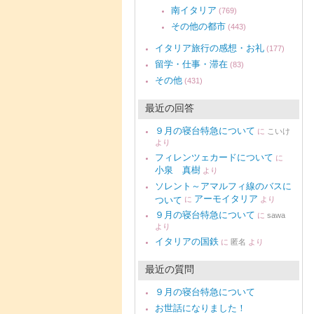
南イタリア
(769)
その他の都市
(443)
イタリア旅行の感想・お礼
(177)
留学・仕事・滞在
(83)
その他
(431)
最近の回答
９月の寝台特急について
に
こいけ
より
フィレンツェカードについて
に
小泉 真樹
より
ソレント～アマルフィ線のバスに
アーモイタリア
ついて
に
より
９月の寝台特急について
に
sawa
より
イタリアの国鉄
に
匿名
より
最近の質問
９月の寝台特急について
お世話になりました！