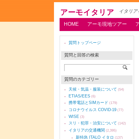
アーモイタリア
イタリア
HOME
アーモ現地ツアー
質問トップページ
質問と回答の検索
質問のカテゴリー
天候・気温・服装について
(54)
ETIAS/EES
(6)
携帯電話とSIMカード
(179)
コロナウイルス COVID-19
(77)
WISE
(3)
スリ・犯罪・治安について
(142)
イタリアの交通機関
(2,395)
新特急 ITALO イタロ
(137)