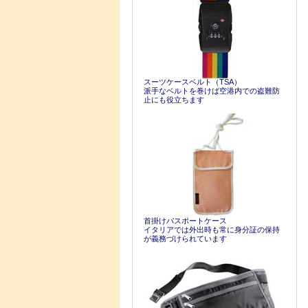
スーツケースベルト（TSA）
派手なベルトを巻けば空港内での盗難防
止にも役立ちます
首掛けパスポートケース
イタリアでは外出時も常に身分証の保持
が義務づけられています