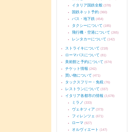
イタリア国鉄全般
(378)
国鉄ネット予約
(360)
バス・地下鉄
(454)
タクシーについて
(185)
飛行機・空港について
(265)
レンタカーについて
(142)
ストライキについて
(218)
ローマパスについて
(81)
美術館と予約について
(674)
チケット情報
(242)
買い物について
(471)
タックスフリー・免税
(76)
レストランについて
(337)
イタリア各都市の情報
(3,678)
ミラノ
(333)
ヴェネツィア
(373)
フィレンツェ
(671)
ローマ
(927)
オルヴィエート
(147)