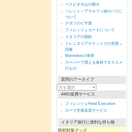
ベスピオ火山の噴火
ソレント～アマルフィ線のバスに
ついて
ナポリのピザ屋
フィレンツェカードについて
イタリアの国鉄
トレニタリアチケットでの失態→
回復
Marinobusの座席
スーパーで買える食材でオススメ
のもの
質問のアーカイブ
質
問
AMO提携サービス
の
ア
フィレンツェHotel Executive
ー
ローマ空港送迎サービス
カ
イ
ブ
イタリア旅行に便利な持ち物
防犯対策グッズ