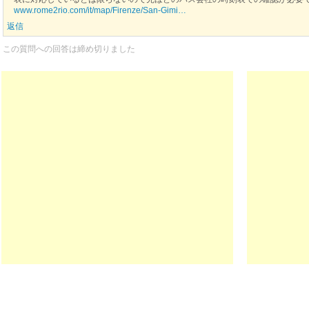
www.rome2rio.com/it/map/Firenze/San-Gimi…
返信
この質問への回答は締め切りました