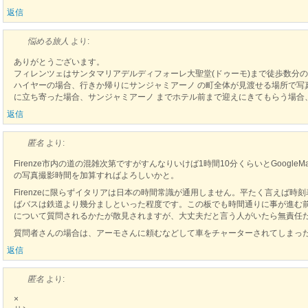
返信
悩める旅人
より:
ありがとうございます。
フィレンツェはサンタマリアデルディフォーレ大聖堂(ドゥーモ)まで徒歩数分の
ハイヤーの場合、行きか帰りにサンジャミアーノ の町全体が見渡せる場所で写
に立ち寄った場合、サンジャミアーノ までホテル前まで迎えにきてもらう場合
返信
匿名
より:
Firenze市内の道の混雑次第ですがすんなりいけば1時間10分くらいとGoogl
の写真撮影時間を加算すればよろしいかと。
Firenzeに限らずイタリアは日本の時間常識が通用しません。平たく言えば
ばバスは鉄道より幾分ましといった程度です。この板でも時間通りに事が進む
について質問されるかたが散見されますが、大丈夫だと言う人がいたら無責任
質問者さんの場合は、アーモさんに頼むなどして車をチャーターされてしまっ
返信
匿名
より:
×