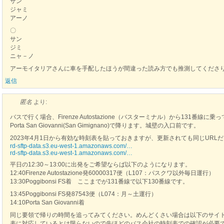
サン
ジャミ
アーノ
〇
サン
ジミ
ニャ－ノ
アーモイタリアさんに車を手配したほうが間違った読み方でも推測してくださ
返信
匿名
より:
バスで行く場合、Firenze Autostazione（バスターミナル）から131番線に乗って
Porta San Giovanni(San Gimignano)で降ります。城壁の入口前です。
2023年4月1日から有効な時刻表を貼っておきますが、更新されても同じURL
rd-sftp-data.s3.eu-west-1.amazonaws.com/…
rd-sftp-data.s3.eu-west-1.amazonaws.com/…
平日の12:30～13:00に出発をご希望ならば以下のようになります。
12:40Firenze Autostazione発60000317便（L107：パスクワ以外毎日運行）
13:30Poggibonsi FS着 ここまでが131番線で以下130番線です。
13:45Poggibonsi FS発87543便（L074：月～土運行）
14:10Porta San Giovanni着
同じ要領で帰りの時間を追ってみてください。めんどくさい場合は以下のサイ
表に対応しているとは限らないので先ほどのバス会社の時刻表での確認が必要