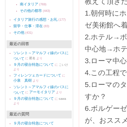
教えて頂き
南イタリア
(769)
その他の都市
(443)
1.朝何時に
イタリア旅行の感想・お礼
(177)
ゼ美術館へ
留学・仕事・滞在
(83)
その他
(431)
2.ホテル→
最近の回答
中心地→ホテ
ソレント～アマルフィ線のバスに
ついて
に
匿名
より
3.ローマ中
９月の寝台特急について
に
こいけ
より
4.この工程
フィレンツェカードについて
に
小泉 真樹
より
5.ローマの
ソレント～アマルフィ線のバスに
アーモイタリア
ついて
に
より
すか？
９月の寝台特急について
に
sawa
より
6.ボルゲー
最近の質問
が、おスス
９月の寝台特急について