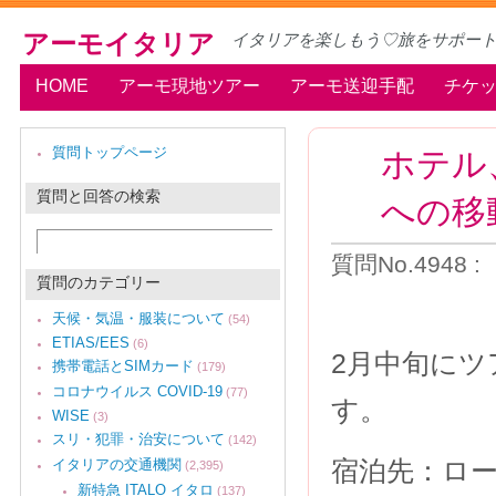
アーモイタリア
イタリアを楽しもう♡旅をサポー
HOME
アーモ現地ツアー
アーモ送迎手配
チケ
ホテル
質問トップページ
質問と回答の検索
への移
質問No.4948 
質問のカテゴリー
天候・気温・服装について
(54)
ETIAS/EES
(6)
2月中旬にツ
携帯電話とSIMカード
(179)
コロナウイルス COVID-19
(77)
す。
WISE
(3)
スリ・犯罪・治安について
(142)
宿泊先：ロ
イタリアの交通機関
(2,395)
新特急 ITALO イタロ
(137)