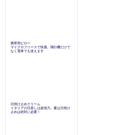
携帯用ピロー
マイクロフリースで快適。飛行機だけで
なく電車でも使えます
日焼け止めクリーム
イタリアの日差しは超強力。夏は日焼け
止めは絶対に必要！