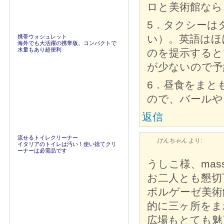
ロと美術館なら
5．タクシーは
い）。英語はほ
携帯ウォシュレット
海外でも大活躍の携帯版。コンパクトで
水量もあり超便利
のを提示すると
が少ないので予
6．昼食をまと
ので、バールや
返信
流せるトイレクリーナー
けんちゃん
より:
イタリアのトイレは汚い！使い捨てクリ
ーナーは必需品です
うしこ様、mass
お二人とも懇切
ボルゲーゼ美術
的に三ヶ所をま
広場もとても魅