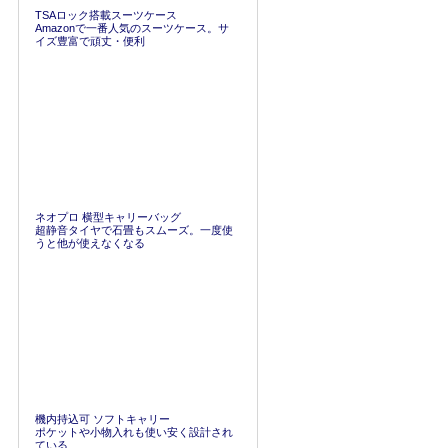
TSAロック搭載スーツケース
Amazonで一番人気のスーツケース。サ
イズ豊富で頑丈・便利
ネオプロ 横型キャリーバッグ
超静音タイヤで石畳もスムーズ。一度使
うと他が使えなくなる
機内持込可 ソフトキャリー
ポケットや小物入れも使い安く設計され
ている