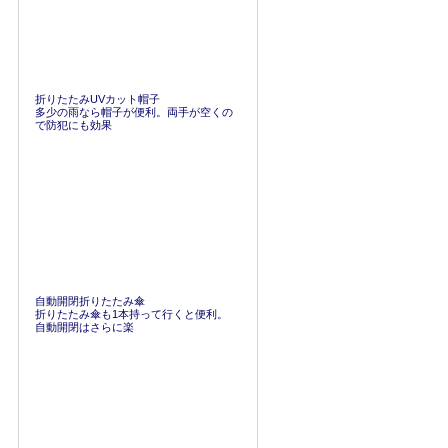
折りたたみUVカット帽子
多少の雨なら帽子が便利。両手が空くの
で防犯にも効果
自動開閉折りたたみ傘
折りたたみ傘も1本持って行くと便利。
自動開閉はさらに楽