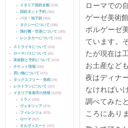
ローマでの自
イタリア国鉄全般
(378)
国鉄ネット予約
(360)
ゲーゼ美術
バス・地下鉄
(454)
タクシーについて
(185)
ボルゲーゼ
飛行機・空港について
(265)
レンタカーについて
(142)
ています。
ストライキについて
(218)
たが現在は
ローマパスについて
(81)
美術館と予約について
(674)
お土産など
チケット情報
(242)
買い物について
(471)
夜はディナ
タックスフリー・免税
(76)
レストランについて
(337)
なければい
イタリア各都市の情報
(3,678)
ミラノ
調べてみた
(333)
ヴェネツィア
(373)
ころにあり
フィレンツェ
(671)
ローマ
(927)
オルヴィエート
(147)