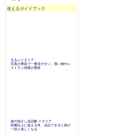
使えるガイドブック
るるぶイタリア
写真が豊富で一番見やすい。買い物やレ
ストラン情報が豊富
旅の指さし会話帳 イタリア
想像以上に使える本。会話できると旅が
一段と楽しくなる