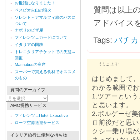
お世話になりました！
質問は以上の
ベスピオ火山の噴火
ソレント～アマルフィ線のバスに
アドバイスを
ついて
ナポリのピザ屋
フィレンツェカードについて
Tags:
バチカ
イタリアの国鉄
トレニタリアチケットでの失態→
回復
うしこ
より:
Marinobusの座席
スーパーで買える食材でオススメ
はじめまして。
のもの
わかる範囲でお
質問のアーカイブ
1.ツアーとい
質
問
と思います。
AMO提携サービス
の
2.ボルゲーゼ
ア
フィレンツェHotel Executive
ー
ロ前後だと思い
ローマ空港送迎サービス
カ
イ
クシー乗り場が
ブ
イタリア旅行に便利な持ち物
まっていない時