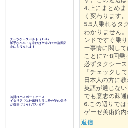
4.上にまとめ
く変わります。
5.5人乗れる
わかりません。
ンドですぐ乗り
スーツケースベルト（TSA）
派手なベルトを巻けば空港内での盗難防
ー事情に関して
止にも役立ちます
ことに7~8回
必ずタクシース
「チェックして
日本人の方に教
英語が通じない
でも意志の疎通
首掛けパスポートケース
イタリアでは外出時も常に身分証の保持
6.この辺りで
が義務づけられています
ゲーゼ美術館内
返信