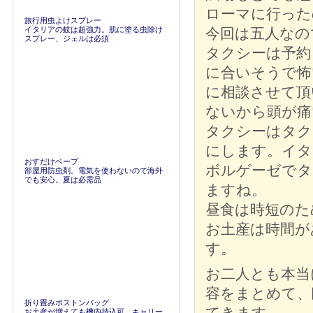
ローマに行った
旅行用虫よけスプレー
イタリアの蚊は超強力。肌に塗る虫除け
今回は五人なの
スプレー、ジェルは必須
タクシーは予約
に合いそうで怖
に相談させて頂
ないから頭が痛
タクシーはタク
にします。イタ
おすだけベープ
ボルゲーゼでタ
部屋用防虫剤。電気を使わないので海外
でも安心。夏は必需品
ますね。
昼食は時短のた
お土産は時間が
す。
お二人とも本当
容をまとめて、
折り畳みボストンバッグ
てきます。
お土産が増えても機内持込可。キャリー