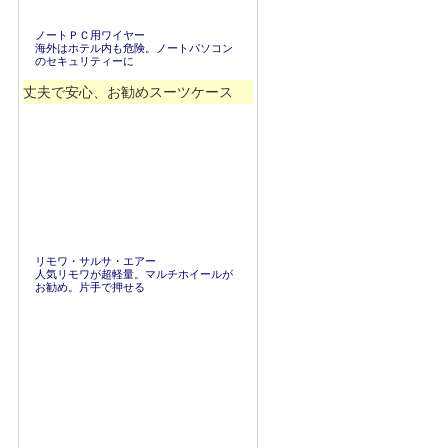
ノートＰＣ用ワイヤー
海外はホテル内も危険。ノートパソコン
のセキュリティーに
丈夫で安心、お勧めスーツケース
リモワ・サルサ・エアー
人気リモワが超軽量。マルチホイールが
お勧め。片手で押せる