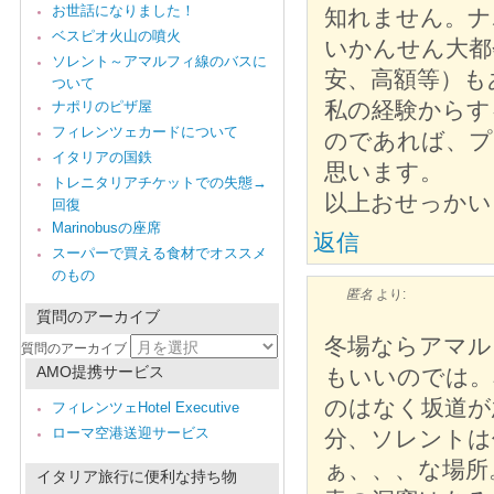
お世話になりました！
知れません。ナ
ベスピオ火山の噴火
いかんせん大都
ソレント～アマルフィ線のバスに
安、高額等）も
ついて
私の経験からす
ナポリのピザ屋
フィレンツェカードについて
のであれば、プ
イタリアの国鉄
思います。
トレニタリアチケットでの失態→
以上おせっかい
回復
Marinobusの座席
返信
スーパーで買える食材でオススメ
のもの
匿名
より:
質問のアーカイブ
冬場ならアマル
質問のアーカイブ
AMO提携サービス
もいいのでは。
のはなく坂道が
フィレンツェHotel Executive
ローマ空港送迎サービス
分、ソレントは
ぁ、、、な場所
イタリア旅行に便利な持ち物