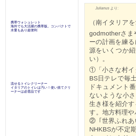
Julianus
より:
（南イタリアを愛
携帯ウォシュレット
海外でも大活躍の携帯版。コンパクトで
水量もあり超便利
godmothe
ーの計画を練る
源をいくつか紹
い）。
①「小さな村イ
BS日テレで毎
流せるトイレクリーナー
ドキュメント番
イタリアのトイレは汚い！使い捨てクリ
ーナーは必需品です
ないような小さ
生き様を紹介す
す。地方料理や
⓶「世界ふれあ
NHKBSが不