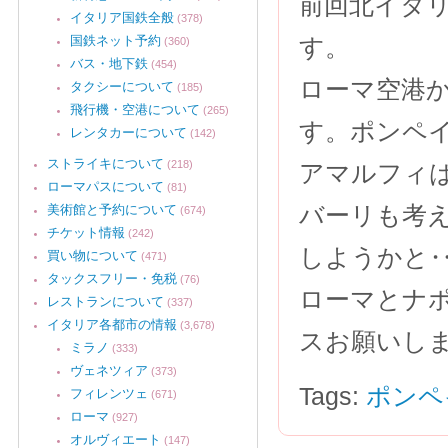
前回北イタ
イタリア国鉄全般
(378)
国鉄ネット予約
す。
(360)
バス・地下鉄
(454)
ローマ空港
タクシーについて
(185)
飛行機・空港について
(265)
す。ポンペ
レンタカーについて
(142)
ストライキについて
(218)
アマルフィ
ローマパスについて
(81)
バーリも考
美術館と予約について
(674)
チケット情報
(242)
しようかと
買い物について
(471)
タックスフリー・免税
(76)
ローマとナ
レストランについて
(337)
イタリア各都市の情報
(3,678)
スお願いしま
ミラノ
(333)
ヴェネツィア
(373)
Tags:
ポンペ
フィレンツェ
(671)
ローマ
(927)
オルヴィエート
(147)