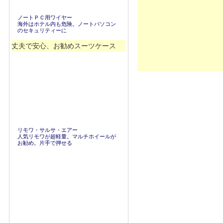
ノートＰＣ用ワイヤー
海外はホテル内も危険。ノートパソコン
のセキュリティーに
丈夫で安心、お勧めスーツケース
リモワ・サルサ・エアー
人気リモワが超軽量。マルチホイールが
お勧め。片手で押せる