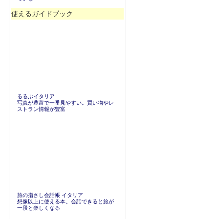
使えるガイドブック
るるぶイタリア
写真が豊富で一番見やすい。買い物やレ
ストラン情報が豊富
旅の指さし会話帳 イタリア
想像以上に使える本。会話できると旅が
一段と楽しくなる