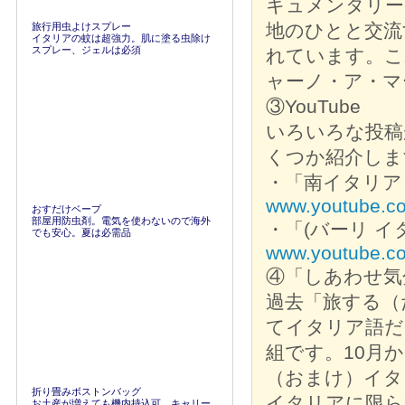
キュメンタリー
地のひとと交流
旅行用虫よけスプレー
イタリアの蚊は超強力。肌に塗る虫除け
スプレー、ジェルは必須
れています。こ
ャーノ・ア・マ
③YouTube
いろいろな投稿
くつか紹介しま
・「南イタリア
www.youtube.
おすだけベープ
部屋用防虫剤。電気を使わないので海外
・「(バーリ イタ
でも安心。夏は必需品
www.youtube.c
④「しあわせ気
過去「旅する（
てイタリア語だ
組です。10月
（おまけ）イタ
折り畳みボストンバッグ
イタリアに限ら
お土産が増えても機内持込可。キャリー