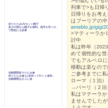
>今悩んでいる
列車で>も日帰
日帰りをお考え
はプーリアの中
折りたたみUVカット帽子
ameblo.jp/gigi
多少の雨なら帽子が便利。両手が空くの
で防犯にも効果
>マティーラか
討中
私は昨年（20
めて個性的な世
でもアルベロに
移動は楽なので
ご参考までに私
自動開閉折りたたみ傘
折りたたみ傘も1本持って行くと便利。
自動開閉はさらに楽
ローマ（１泊）
→バーリ（２泊
私はマテーラか
ませんでしたが
ようです。