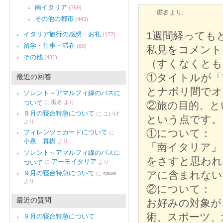
南イタリア
(769)
匿名
より:
その他の都市
(443)
1週間経っても
イタリア旅行の感想・お礼
(177)
留学・仕事・滞在
(83)
私見をコメント
その他
(431)
（すくなくとも
①タイトルが「
最近の回答
とナポリ間でオ
ソレント～アマルフィ線のバスに
ついて
に
匿名
より
②旅の目的、と
９月の寝台特急について
に
こいけ
という点です。
より
①について：
フィレンツェカードについて
に
小泉 真樹
より
「南イタリア」
ソレント～アマルフィ線のバスに
をさすと思われ
アーモイタリア
ついて
に
より
９月の寝台特急について
アに含まれない
に
sawa
より
②について：
最近の質問
お好みの対象が
術、スポーツ、
９月の寝台特急について