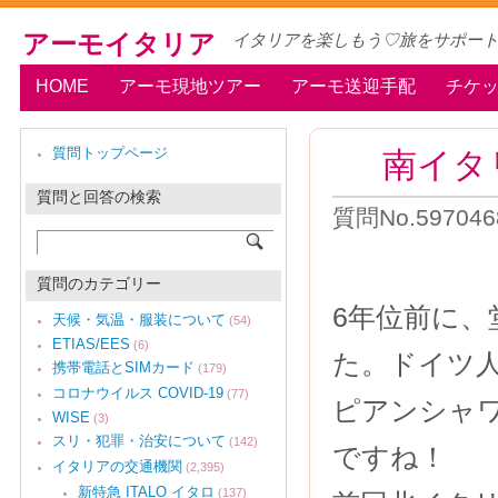
アーモイタリア
イタリアを楽しもう♡旅をサポー
HOME
アーモ現地ツアー
アーモ送迎手配
チケ
南イタ
質問トップページ
質問と回答の検索
質問No.597046
質問のカテゴリー
6年位前に、
天候・気温・服装について
(54)
ETIAS/EES
(6)
た。ドイツ
携帯電話とSIMカード
(179)
コロナウイルス COVID-19
(77)
ピアンシャ
WISE
(3)
スリ・犯罪・治安について
(142)
ですね！
イタリアの交通機関
(2,395)
新特急 ITALO イタロ
(137)