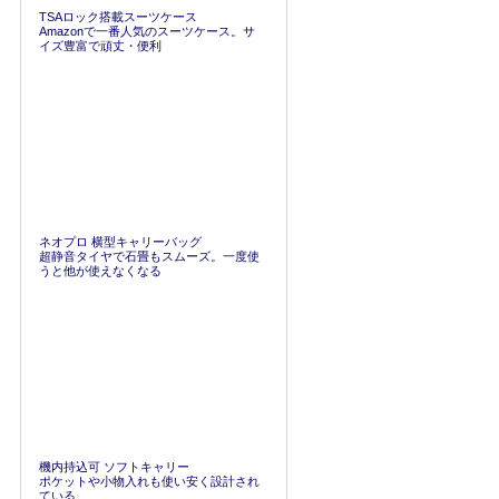
TSAロック搭載スーツケース
Amazonで一番人気のスーツケース。サ
イズ豊富で頑丈・便利
ネオプロ 横型キャリーバッグ
超静音タイヤで石畳もスムーズ。一度使
うと他が使えなくなる
機内持込可 ソフトキャリー
ポケットや小物入れも使い安く設計され
ている