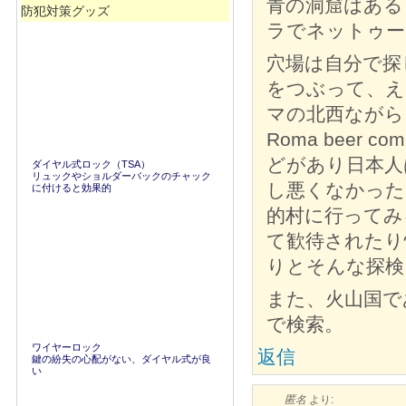
青の洞窟はある
防犯対策グッズ
ラでネットゥー
穴場は自分で探
をつぶって、え
マの北西ながら
Roma beer comp
どがあり日本人
ダイヤル式ロック（TSA）
リュックやショルダーバックのチャック
し悪くなかった
に付けると効果的
的村に行ってみ
て歓待されたり
りとそんな探検
また、火山国で
で検索。
ワイヤーロック
返信
鍵の紛失の心配がない、ダイヤル式が良
い
匿名
より: