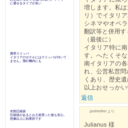
に通せるタイプが良い
増します。私は文
リ）でイタリア
シネマやオペラ
翻訳等と併用す
（最後に）
イタリア特に南
携帯スリッパ
す。へたくそな
イタリアのホテルにはスリッパが付いて
ません。飛行機内にも
南イタリアの各
れ、公営私営問
くあり、歴史遺
以上おせっかい
返信
godmother
より:
衣類圧縮袋
圧縮袋があるとお土産買った後も安心。
想像以上に効果的です
Julianus 様