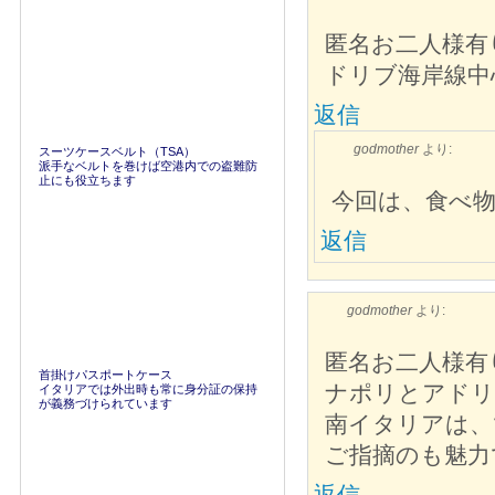
匿名お二人様有
ドリブ海岸線中
返信
godmother
より:
スーツケースベルト（TSA）
派手なベルトを巻けば空港内での盗難防
止にも役立ちます
今回は、食べ
返信
godmother
より:
匿名お二人様有
首掛けパスポートケース
ナポリとアドリ
イタリアでは外出時も常に身分証の保持
が義務づけられています
南イタリアは、
ご指摘のも魅力
返信