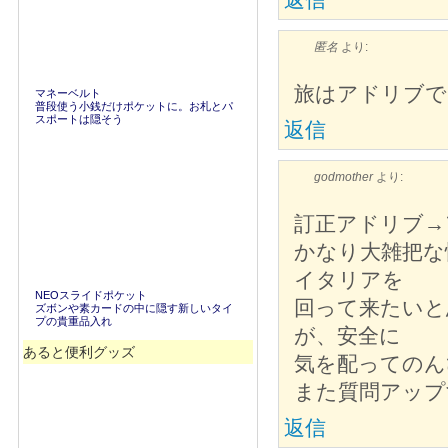
匿名
より:
旅はアドリブで
マネーベルト
普段使う小銭だけポケットに。お札とパ
スポートは隠そう
返信
godmother
より:
訂正アドリブ→
かなり大雑把な
イタリアを
NEOスライドポケット
回って来たいと
ズボンや素カードの中に隠す新しいタイ
プの貴重品入れ
が、安全に
あると便利グッズ
気を配ってのん
また質問アップ
返信