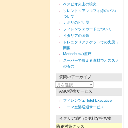
ベスピオ火山の噴火
ソレント～アマルフィ線のバスに
ついて
ナポリのピザ屋
フィレンツェカードについて
イタリアの国鉄
トレニタリアチケットでの失態→
回復
Marinobusの座席
スーパーで買える食材でオススメ
のもの
質問のアーカイブ
質
問
AMO提携サービス
の
ア
フィレンツェHotel Executive
ー
ローマ空港送迎サービス
カ
イ
ブ
イタリア旅行に便利な持ち物
防犯対策グッズ