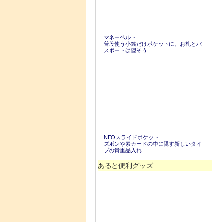
マネーベルト
普段使う小銭だけポケットに。お札とパ
スポートは隠そう
NEOスライドポケット
ズボンや素カードの中に隠す新しいタイ
プの貴重品入れ
あると便利グッズ