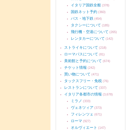
イタリア国鉄全般
(378)
国鉄ネット予約
(360)
バス・地下鉄
(454)
タクシーについて
(185)
飛行機・空港について
(265)
レンタカーについて
(142)
ストライキについて
(218)
ローマパスについて
(81)
美術館と予約について
(674)
チケット情報
(242)
買い物について
(471)
タックスフリー・免税
(76)
レストランについて
(337)
イタリア各都市の情報
(3,678)
ミラノ
(333)
ヴェネツィア
(373)
フィレンツェ
(671)
ローマ
(927)
オルヴィエート
(147)