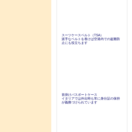
スーツケースベルト（TSA）
派手なベルトを巻けば空港内での盗難防
止にも役立ちます
首掛けパスポートケース
イタリアでは外出時も常に身分証の保持
が義務づけられています