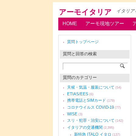
アーモイタリア
イタリア
HOME
アーモ現地ツアー
質問トップページ
質問と回答の検索
質問のカテゴリー
天候・気温・服装について
(54)
ETIAS/EES
(6)
携帯電話とSIMカード
(179)
コロナウイルス COVID-19
(77)
WISE
(3)
スリ・犯罪・治安について
(142)
イタリアの交通機関
(2,395)
新特急 ITALO イタロ
(137)