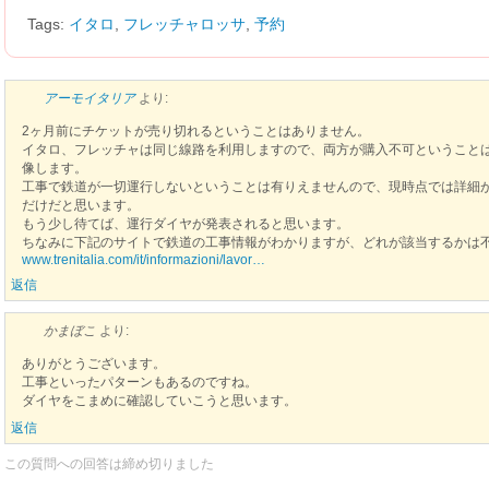
Tags:
イタロ
,
フレッチャロッサ
,
予約
アーモイタリア
より:
2ヶ月前にチケットが売り切れるということはありません。
イタロ、フレッチャは同じ線路を利用しますので、両方が購入不可ということ
像します。
工事で鉄道が一切運行しないということは有りえませんので、現時点では詳細
だけだと思います。
もう少し待てば、運行ダイヤが発表されると思います。
ちなみに下記のサイトで鉄道の工事情報がわかりますが、どれが該当するかは
www.trenitalia.com/it/informazioni/lavor…
返信
かまぼこ
より:
ありがとうございます。
工事といったパターンもあるのですね。
ダイヤをこまめに確認していこうと思います。
返信
この質問への回答は締め切りました