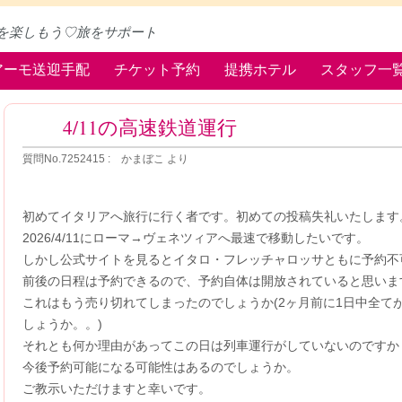
を楽しもう♡旅をサポート
アーモ送迎手配
チケット予約
提携ホテル
スタッフ一
4/11の高速鉄道運行
質問No.7252415 : かまぼこ より
初めてイタリアへ旅行に行く者です。初めての投稿失礼いたします
2026/4/11にローマ→ヴェネツィアへ最速で移動したいです。
しかし公式サイトを見るとイタロ・フレッチャロッサともに予約不
前後の日程は予約できるので、予約自体は開放されていると思いま
これはもう売り切れてしまったのでしょうか(2ヶ月前に1日中全て
しょうか。。)
それとも何か理由があってこの日は列車運行がしていないのですか
今後予約可能になる可能性はあるのでしょうか。
ご教示いただけますと幸いです。