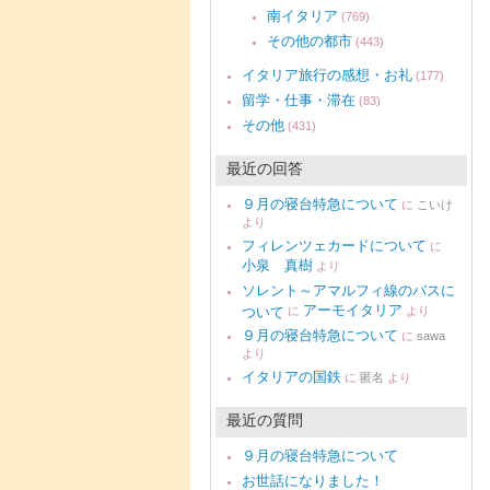
南イタリア
(769)
その他の都市
(443)
イタリア旅行の感想・お礼
(177)
留学・仕事・滞在
(83)
その他
(431)
最近の回答
９月の寝台特急について
に
こいけ
より
フィレンツェカードについて
に
小泉 真樹
より
ソレント～アマルフィ線のバスに
アーモイタリア
ついて
に
より
９月の寝台特急について
に
sawa
より
イタリアの国鉄
に
匿名
より
最近の質問
９月の寝台特急について
お世話になりました！