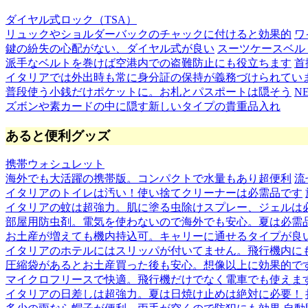
ダイヤル式ロック（TSA）
リュックやショルダーバックのチャックに付けると効果的
ワ
鍵の紛失の心配がない、ダイヤル式が良い
スーツケースベル
派手なベルトを巻けば空港内での盗難防止にも役立ちます
首
イタリアでは外出時も常に身分証の保持が義務づけられてい
普段使う小銭だけポケットに。お札とパスポートは隠そう
N
ズボンや素カードの中に隠す新しいタイプの貴重品入れ
あると便利グッズ
携帯ウォシュレット
海外でも大活躍の携帯版。コンパクトで水量もあり超便利
流
イタリアのトイレは汚い！使い捨てクリーナーは必需品です
イタリアの蚊は超強力。肌に塗る虫除けスプレー、ジェルは
部屋用防虫剤。電気を使わないので海外でも安心。夏は必需
お土産が増えても機内持込可。キャリーに通せるタイプが良
イタリアのホテルにはスリッパが付いてません。飛行機内に
圧縮袋があるとお土産買った後も安心。想像以上に効果的で
マイクロフリースで快適。飛行機だけでなく電車でも使えま
イタリアの日差しは超強力。夏は日焼け止めは絶対に必要！