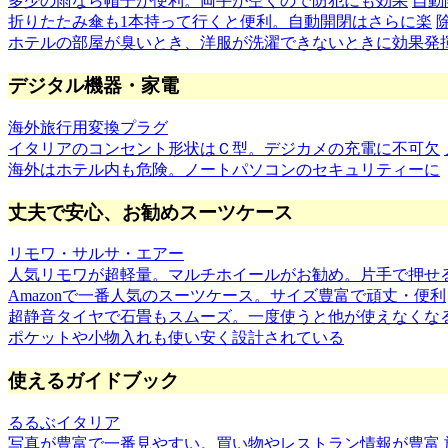
多少の雨なら帽子が便利。両手が空くので防犯にも効果
自動
折りたたみ傘も1本持って行くと便利。自動開閉はさらに楽
ホテルの部屋が臭いとき、洋服が洗濯できないときに効果発
デジタル機器・家電
海外旅行用変換プラグ
イタリアのコンセント形状はＣ型。デジカメの充電に不可欠
海外はホテル内も危険。ノートパソコンのセキュリティーに
丈夫で安心、お勧めスーツケース
リモワ・サルサ・エアー
人気リモワが超軽量。マルチホイールがお勧め。片手で押せ
Amazonで一番人気のスーツケース。サイズ豊富で頑丈・便利
超静音タイヤで石畳もスムーズ。一度使うと他が使えなくな
ポケットや小物入れも使い安く設計されている
使えるガイドブック
るるぶイタリア
写真が豊富で一番見やすい。買い物やレストラン情報が豊富