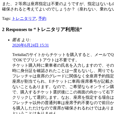
また、２等席は座席指定は不要のようですが、指定はないも
確保されると考えてよいのでしょうか？（座れない、乗れな
Tags:
トレニタリア
,
予約
2 Responses to “トレニタリア利用法”
匿名
より:
2026年6月24日 15:31
Treitaliaのサイトからチケットを購入すると、メ
でOKでプリントアウトは不要です。
チケット購入時に乗車者の氏名を入力しますので、その
時に身分証を確認されたことは一度もないし、周りでも
フレッチャは座席のグレードに関係なく全座席予約指定
座席が割当てられ、Eチケットに車両/座席番号が記載
ないこともあります。なので、ご希望ならオンライン購
で、購入するチケット選択後にこの画面の向かって右下にある
クリックして選択します。なお、座席を指定する場合は
フレッチャ以外の普通列車は座席予約不要なので前日か
を購入しただけなので座席が確保されるわけではありま
ということはありません。