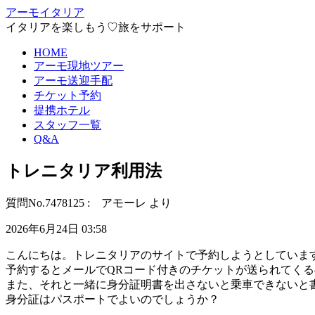
アーモイタリア
イタリアを楽しもう♡旅をサポート
HOME
アーモ現地ツアー
アーモ送迎手配
チケット予約
提携ホテル
スタッフ一覧
Q&A
トレニタリア利用法
質問No.7478125 : アモーレ より
2026年6月24日 03:58
こんにちは。トレニタリアのサイトで予約しようとしていま
予約するとメールでQRコード付きのチケットが送られてく
また、それと一緒に身分証明書を出さないと乗車できないと
身分証はパスポートでよいのでしょうか？