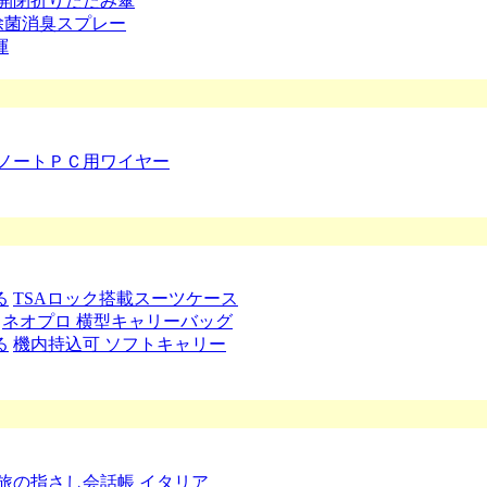
開閉折りたたみ傘
除菌消臭スプレー
揮
ノートＰＣ用ワイヤー
る
TSAロック搭載スーツケース
ネオプロ 横型キャリーバッグ
る
機内持込可 ソフトキャリー
旅の指さし会話帳 イタリア