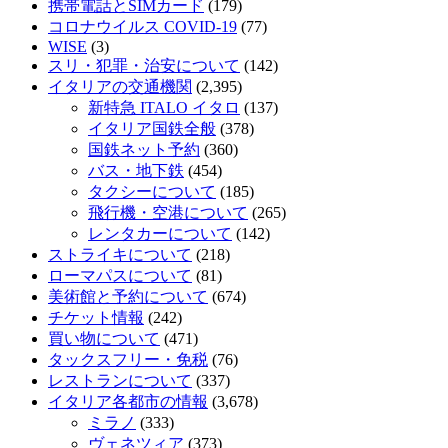
携帯電話とSIMカード
(179)
コロナウイルス COVID-19
(77)
WISE
(3)
スリ・犯罪・治安について
(142)
イタリアの交通機関
(2,395)
新特急 ITALO イタロ
(137)
イタリア国鉄全般
(378)
国鉄ネット予約
(360)
バス・地下鉄
(454)
タクシーについて
(185)
飛行機・空港について
(265)
レンタカーについて
(142)
ストライキについて
(218)
ローマパスについて
(81)
美術館と予約について
(674)
チケット情報
(242)
買い物について
(471)
タックスフリー・免税
(76)
レストランについて
(337)
イタリア各都市の情報
(3,678)
ミラノ
(333)
ヴェネツィア
(373)