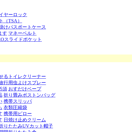
イヤーロック
ト（TSA）
掛けパスポートケース
ます
マネーベルト
EOスライドポケット
せるトイレクリーナー
旅行用虫よけスプレー
必須
おすだけベープ
品
折り畳みボストンバッグ
い
携帯スリッパ
も
衣類圧縮袋
す
携帯用ピロー
す
日焼け止めクリーム
折りたたみUVカット帽子