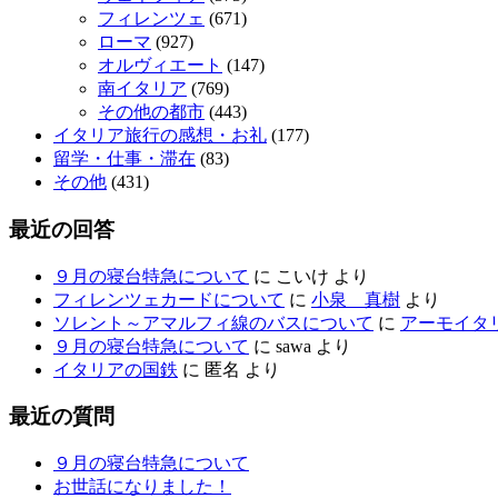
フィレンツェ
(671)
ローマ
(927)
オルヴィエート
(147)
南イタリア
(769)
その他の都市
(443)
イタリア旅行の感想・お礼
(177)
留学・仕事・滞在
(83)
その他
(431)
最近の回答
９月の寝台特急について
に
こいけ
より
フィレンツェカードについて
に
小泉 真樹
より
ソレント～アマルフィ線のバスについて
に
アーモイタ
９月の寝台特急について
に
sawa
より
イタリアの国鉄
に
匿名
より
最近の質問
９月の寝台特急について
お世話になりました！