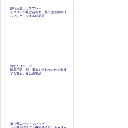
旅行用虫よけスプレー
イタリアの蚊は超強力。肌に塗る虫除け
スプレー、ジェルは必須
おすだけベープ
部屋用防虫剤。電気を使わないので海外
でも安心。夏は必需品
折り畳みボストンバッグ
お土産が増えても機内持込可。キャリー