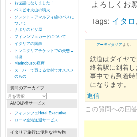
よろしくお
お世話になりました！
ベスピオ火山の噴火
ソレント～アマルフィ線のバスに
Tags:
イタロ
ついて
ナポリのピザ屋
フィレンツェカードについて
イタリアの国鉄
アーモイタリア
より:
トレニタリアチケットでの失態→
回復
鉄道はダイヤで
Marinobusの座席
終着駅に到着し
スーパーで買える食材でオススメ
事中でも到着時
のもの
になります。
質問のアーカイブ
返信
質
問
AMO提携サービス
の
この質問への回
ア
フィレンツェHotel Executive
ー
ローマ空港送迎サービス
カ
イ
ブ
イタリア旅行に便利な持ち物