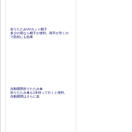
折りたたみUVカット帽子
多少の雨なら帽子が便利。両手が空くの
で防犯にも効果
自動開閉折りたたみ傘
折りたたみ傘も1本持って行くと便利。
自動開閉はさらに楽