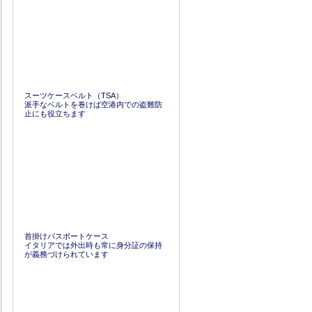
スーツケースベルト（TSA）
派手なベルトを巻けば空港内での盗難防
止にも役立ちます
首掛けパスポートケース
イタリアでは外出時も常に身分証の保持
が義務づけられています