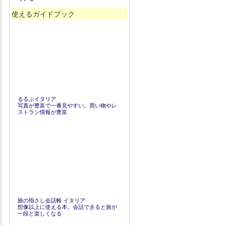
使えるガイドブック
るるぶイタリア
写真が豊富で一番見やすい。買い物やレ
ストラン情報が豊富
旅の指さし会話帳 イタリア
想像以上に使える本。会話できると旅が
一段と楽しくなる