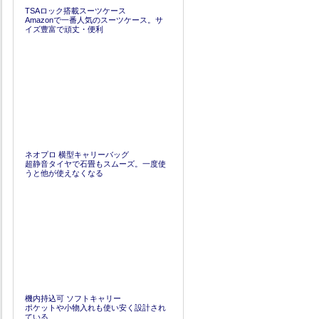
TSAロック搭載スーツケース
Amazonで一番人気のスーツケース。サ
イズ豊富で頑丈・便利
ネオプロ 横型キャリーバッグ
超静音タイヤで石畳もスムーズ。一度使
うと他が使えなくなる
機内持込可 ソフトキャリー
ポケットや小物入れも使い安く設計され
ている