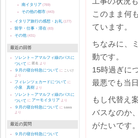
工事の状況
南イタリア
(769)
その他の都市
このまま何
(443)
イタリア旅行の感想・お礼
(177)
ています。
留学・仕事・滞在
(83)
その他
(431)
ちなみに、
最近の回答
動です。
ソレント～アマルフィ線のバスに
ついて
に
匿名
より
15時過ぎに
９月の寝台特急について
に
こいけ
より
最悪でも当
フィレンツェカードについて
に
小泉 真樹
より
ソレント～アマルフィ線のバスに
もし代替え
アーモイタリア
ついて
に
より
９月の寝台特急について
に
sawa
バスなのか
より
がたいです
最近の質問
９月の寝台特急について