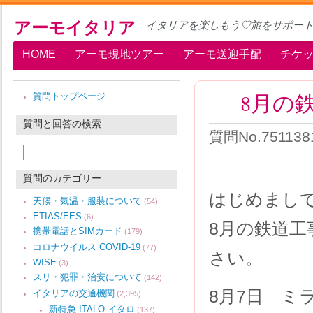
アーモイタリア
イタリアを楽しもう♡旅をサポー
HOME
アーモ現地ツアー
アーモ送迎手配
チケ
8月の
質問トップページ
質問と回答の検索
質問No.75113
質問のカテゴリー
はじめまし
天候・気温・服装について
(54)
ETIAS/EES
(6)
8月の鉄道
携帯電話とSIMカード
(179)
コロナウイルス COVID-19
(77)
さい。
WISE
(3)
スリ・犯罪・治安について
(142)
8月7日 
イタリアの交通機関
(2,395)
新特急 ITALO イタロ
(137)