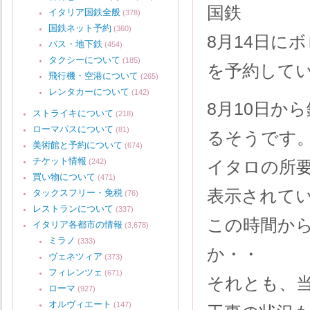
国鉄
イタリア国鉄全般
(378)
国鉄ネット予約
(360)
8月14日に
バス・地下鉄
(454)
タクシーについて
(185)
を予約して
飛行機・空港について
(265)
レンタカーについて
(142)
8月10日か
ストライキについて
(218)
ローマパスについて
(81)
るそうです
美術館と予約について
(674)
チケット情報
(242)
イタロの所要
買い物について
(471)
表示されて
タックスフリー・免税
(76)
レストランについて
(337)
この時間から
イタリア各都市の情報
(3,678)
ミラノ
(333)
か・・
ヴェネツィア
(373)
フィレンツェ
(671)
それとも、
ローマ
(927)
オルヴィエート
(147)