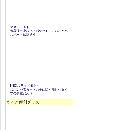
マネーベルト
普段使う小銭だけポケットに。お札とパ
スポートは隠そう
NEOスライドポケット
ズボンや素カードの中に隠す新しいタイ
プの貴重品入れ
あると便利グッズ