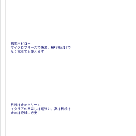
携帯用ピロー
マイクロフリースで快適。飛行機だけで
なく電車でも使えます
日焼け止めクリーム
イタリアの日差しは超強力。夏は日焼け
止めは絶対に必要！