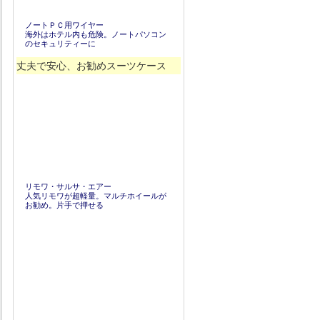
ノートＰＣ用ワイヤー
海外はホテル内も危険。ノートパソコン
のセキュリティーに
丈夫で安心、お勧めスーツケース
リモワ・サルサ・エアー
人気リモワが超軽量。マルチホイールが
お勧め。片手で押せる