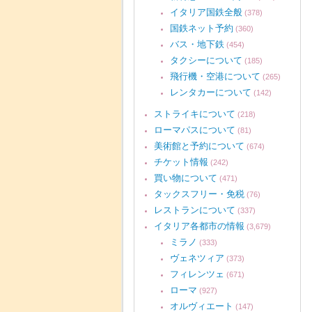
イタリア国鉄全般
(378)
国鉄ネット予約
(360)
バス・地下鉄
(454)
タクシーについて
(185)
飛行機・空港について
(265)
レンタカーについて
(142)
ストライキについて
(218)
ローマパスについて
(81)
美術館と予約について
(674)
チケット情報
(242)
買い物について
(471)
タックスフリー・免税
(76)
レストランについて
(337)
イタリア各都市の情報
(3,679)
ミラノ
(333)
ヴェネツィア
(373)
フィレンツェ
(671)
ローマ
(927)
オルヴィエート
(147)