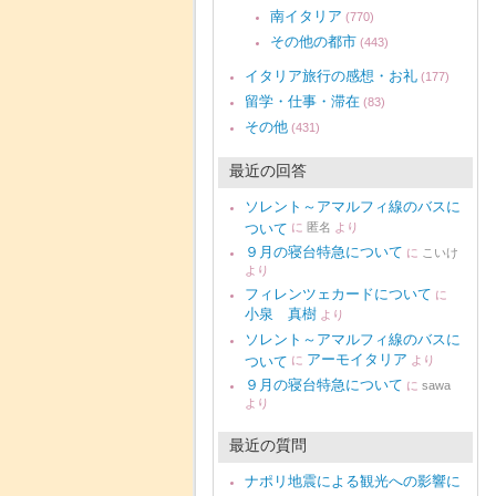
南イタリア
(770)
その他の都市
(443)
イタリア旅行の感想・お礼
(177)
留学・仕事・滞在
(83)
その他
(431)
最近の回答
ソレント～アマルフィ線のバスに
ついて
に
匿名
より
９月の寝台特急について
に
こいけ
より
フィレンツェカードについて
に
小泉 真樹
より
ソレント～アマルフィ線のバスに
アーモイタリア
ついて
に
より
９月の寝台特急について
に
sawa
より
最近の質問
ナポリ地震による観光への影響に