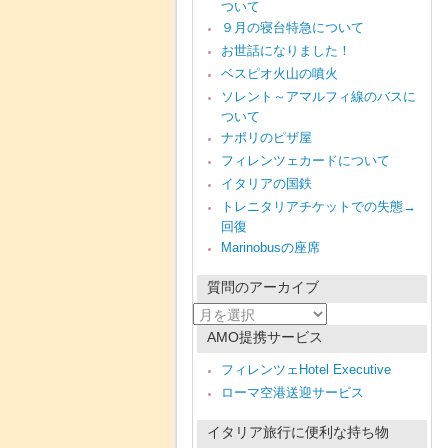
ついて
９月の寝台特急について
お世話になりました！
ベスピオ火山の噴火
ソレント～アマルフィ線のバスに
ついて
ナポリのピザ屋
フィレンツェカードについて
イタリアの国鉄
トレニタリアチケットでの失態→
回復
Marinobusの座席
質問のアーカイブ
質
問
AMO提携サービス
の
ア
フィレンツェHotel Executive
ー
ローマ空港送迎サービス
カ
イ
ブ
イタリア旅行に便利な持ち物