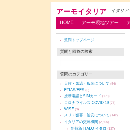
アーモイタリア
イタリア
HOME
アーモ現地ツアー
質問トップページ
質問と回答の検索
質問のカテゴリー
天候・気温・服装について
(54)
ETIAS/EES
(6)
携帯電話とSIMカード
(179)
コロナウイルス COVID-19
(77)
WISE
(3)
スリ・犯罪・治安について
(142)
イタリアの交通機関
(2,395)
新特急 ITALO イタロ
(137)