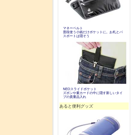
マネーベルト
普段使う小銭だけポケットに。お札とパ
スポートは隠そう
NEOスライドポケット
ズボンや素カードの中に隠す新しいタイ
プの貴重品入れ
あると便利グッズ