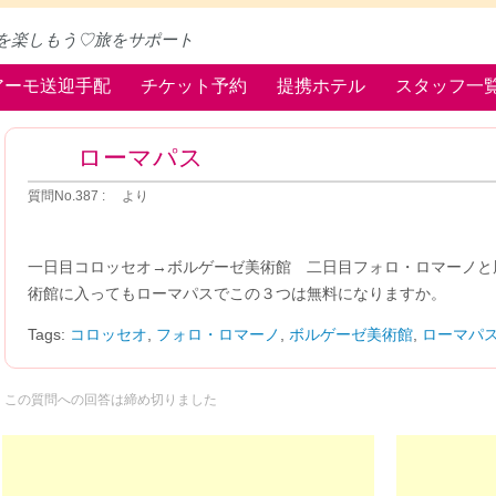
を楽しもう♡旅をサポート
アーモ送迎手配
チケット予約
提携ホテル
スタッフ一
ローマパス
質問No.387 : より
一日目コロッセオ→ボルゲーゼ美術館 二日目フォロ・ロマーノと
術館に入ってもローマパスでこの３つは無料になりますか。
Tags:
コロッセオ
,
フォロ・ロマーノ
,
ボルゲーゼ美術館
,
ローマパ
この質問への回答は締め切りました