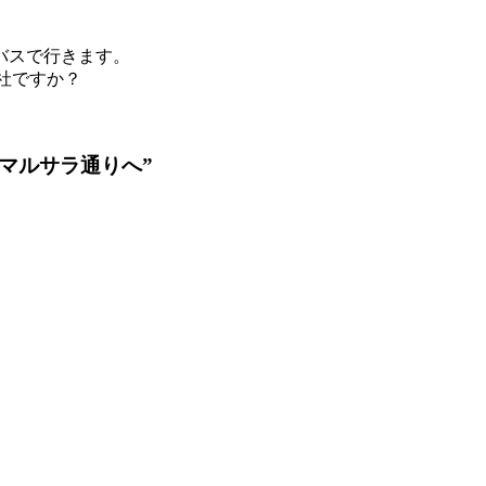
バスで行きます。
N社ですか？
ニ駅マルサラ通りへ”