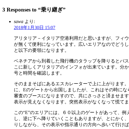
3 Responses to “乗り継ぎ”
sawa
より:
2018年1月30日 15:07
アリタリア－イタリア空港利用だと思いますが、フィウ
が無くて便利になっています。広いエリアなのでどうし
と以下の要領になります。
ベネチアから到着した飛行機のタラップを降りるとバスが
こに新しくアリタリアのインフォが出来ています。分か
号と時間を確認します。
そのままそばにあるエスカレーターで上に上がります。
に、Eのゲートから出国しましたが、これはその時になら
審査のブースになりますので、共にさっさと済ませます。
表示が見えなくなります。突然表示がなくなって慌てま
この“E”のエリアには、６０以上のゲートがあって、
し、逆に下へ降りていくこともありますが、とにかく、
りしながら、その表示や指示通りの方向へ歩いて行けば