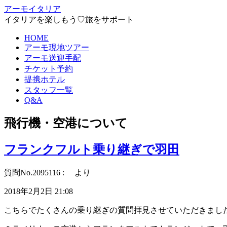
アーモイタリア
イタリアを楽しもう♡旅をサポート
HOME
アーモ現地ツアー
アーモ送迎手配
チケット予約
提携ホテル
スタッフ一覧
Q&A
飛行機・空港について
フランクフルト乗り継ぎで羽田
質問No.2095116 : より
2018年2月2日 21:08
こちらでたくさんの乗り継ぎの質問拝見させていただきまし