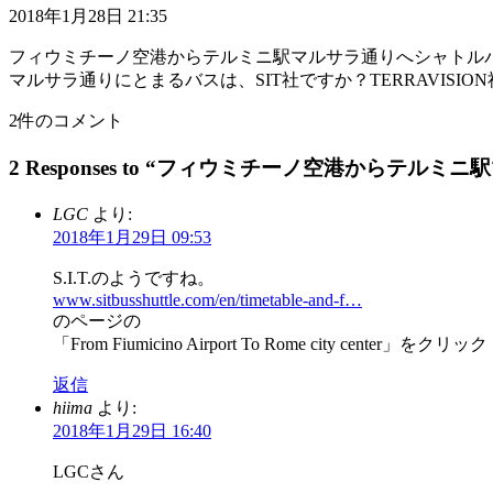
2018年1月28日 21:35
フィウミチーノ空港からテルミニ駅マルサラ通りへシャトル
マルサラ通りにとまるバスは、SIT社ですか？TERRAVISIO
2件のコメント
2 Responses to “フィウミチーノ空港からテルミ
LGC
より:
2018年1月29日 09:53
S.I.T.のようですね。
www.sitbusshuttle.com/en/timetable-and-f…
のページの
「From Fiumicino Airport To Rome city center」をクリック
返信
hiima
より:
2018年1月29日 16:40
LGCさん