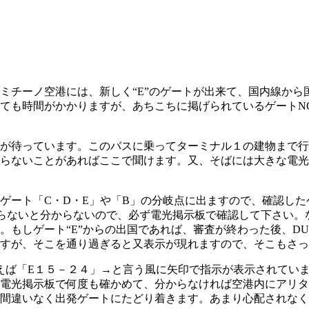
ミチーノ空港には、新しく“E”のゲートが出来て、国内線か
ても時間がかかりますが、あちこちに掲げられているゲートN
待っています。このバスに乗ってターミナル１の建物まで行きます
らないことがあればここで聞けます。又、そばには大きな電光
ゲート「C・D・E」や「B」の分岐点に出ますので、確認し
ないと分からないので、必ず電光掲示板で確認して下さい。なお
もしゲート“E”からの出国であれば、審査が終わった後、DU
すが、そこを通り過ぎると又表示が現れますので、そこもさっ
例えば「E１５－２４」→と言う風に矢印で指示が表示されてい
電光掲示板で何度も確かめて、分からなければ空港内にアリタ
間違いなく出発ゲートにたどり着きます。あまり心配されなく