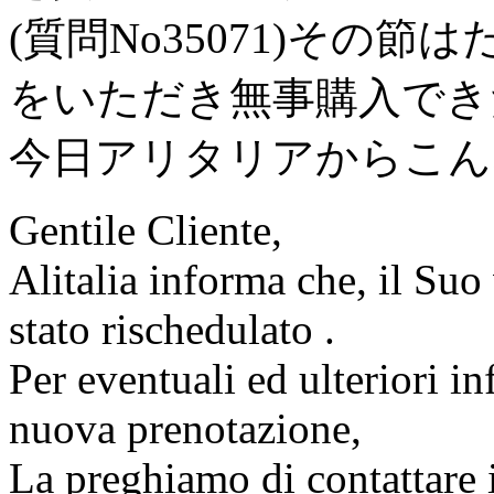
(質問No35071)その
をいただき無事購入でき
今日アリタリアからこん
Gentile Cliente,
Alitalia informa che, il Su
stato rischedulato .
Per eventuali ed ulteriori i
nuova prenotazione,
La preghiamo di contattare 